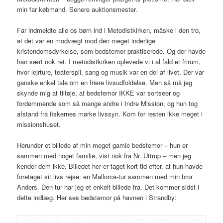
min far købmand. Senere auktionsmester.
Far indmeldte alle os børn ind i Metodistkirken, måske i den tro,
at det var en modvægt mod den meget inderlige
kristendomsdyrkelse, som bedstemor praktiserede. Og der havde
han sært nok ret. I metodistkirken oplevede vi i al fald et frirum,
hvor lejrture, teaterspil, sang og musik var en del af livet. Der var
ganske enkel tale om en friere livsudfoldelse. Men så må jeg
skynde mig at tilføje, at bedstemor IKKE var sortseer og
fordømmende som så mange andre i Indre Mission, og hun tog
afstand fra fiskernes mørke livssyn. Kom for resten ikke meget i
missionshuset.
Herunder et billede af min meget gamle bedstemor – hun er
sammen med noget familie, vist nok fra Nr. Uttrup – men jeg
kender dem ikke. Billedet her er taget kort tid efter, at hun havde
foretaget sit livs rejse: en Mallorca-tur sammen med min bror
Anders. Den tur har jeg et enkelt billede fra. Det kommer sidst i
dette indlæg. Her ses bedstemor på havnen i Strandby: