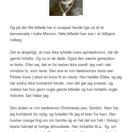
Og på det lille billede har vi snuppet hende lige ud af et
bønnemøde i Indre Mission. Hele billedet kan ses i et tidligere
indlæg.
Det er ærgerligt, at man ikke lyttede mere opmærksomt, når de
gamle fortalte. Og nu er de døde. Også den næste generation
er borte. Eller nej, det er for resten ikke sandt: jeg ved i det
mindste to, som lever. Den ene er min bedstemors brors søn
Peters kone ( altså en kone til en nevø). Hun hedder Ebba, og jeg
har endnu ikke kontaktet hende, men det gør jeg snarest, og
måske har hun gemt nogle gamle billeder og kan fortælle nogle
historier. Det håber jeg.
Den anden er min bedstemor Christianes søn, Gordon. Ham har
jeg kontaktet for nylig, og forleden fik jeg et brev fra ham. Han
husker mange ting om sin familie og en hel del om folk i Hulsig i
første halvdel af forrige århundrede. Han fortæller bl.a., flg. om