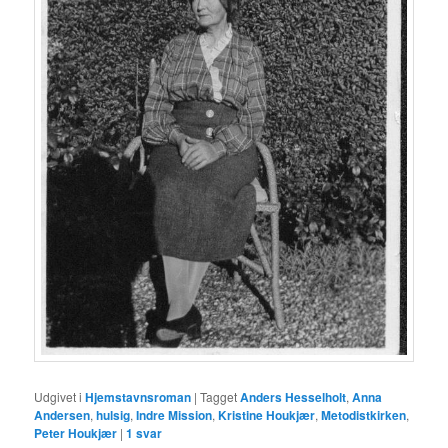
Udgivet i
Hjemstavnsroman
|
Tagget
Anders Hesselholt
,
Anna
Andersen
,
hulsig
,
Indre Mission
,
Kristine Houkjær
,
Metodistkirken
,
Peter Houkjær
|
1
svar