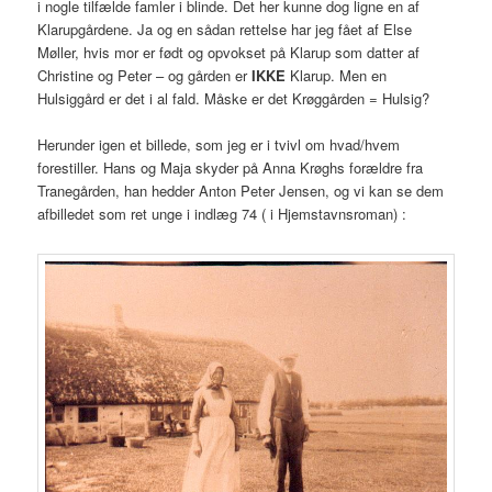
i nogle tilfælde famler i blinde. Det her kunne dog ligne en af
Klarupgårdene. Ja og en sådan rettelse har jeg fået af Else
Møller, hvis mor er født og opvokset på Klarup som datter af
Christine og Peter – og gården er
IKKE
Klarup. Men en
Hulsiggård er det i al fald. Måske er det Krøggården = Hulsig?
Herunder igen et billede, som jeg er i tvivl om hvad/hvem
forestiller. Hans og Maja skyder på Anna Krøghs forældre fra
Tranegården, han hedder Anton Peter Jensen, og vi kan se dem
afbilledet som ret unge i indlæg 74 ( i Hjemstavnsroman) :