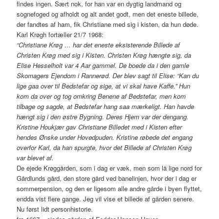
findes ingen. Sært nok, for han var en dygtig landmand og
sognefoged og afholdt og alt andet godt, men det eneste billede,
der fandtes af ham, fik Christiane med sig i kisten, da hun døde.
Karl Krøgh fortæller 21/7 1968:
“Christiane Krøg … har det eneste eksisterende Billede af
Christen Krøg med sig i Kisten. Christen Krøg hængte sig, da
Elise Hesselholt var 4 Aar gammel. De boede da i den gamle
Skomagers Ejendom i Rannerød. Der blev sagt til Elise: “Kan du
lige gaa over til Bedstefar og sige, at vi skal have Kaffe.” Hun
kom da over og tog omkring Benene af Bedstefar, men kom
tilbage og sagde, at Bedstefar hang saa mærkeligt. Han havde
hængt sig i den østre Bygning. Deres Hjem var der dengang.
Kristine Houkjær gav Christiane Billedet med i Kisten efter
hendes Ønske under Hovedpuden. Kristine røbede det engang
overfor Karl, da han spurgte, hvor det Billede af Christen Krøg
var blevet af.
De ejede Krøggården, som i dag er væk, men som lå lige nord for
Gårdlunds gård, den store gård ved banelinjen, hvor der i dag er
sommerpension, og den er ligesom alle andre gårde i byen flyttet,
endda vist flere gange. Jeg vil vise et billede af gården senere.
Nu først lidt personhistorie.