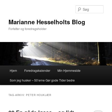
Fortsæt
Fortsæt
til
til
Søg
primært
sekundært
indhold
indhold
Marianne Hesselholts Blog
Forfatter og foredragsholder
Hovedmenu
Hjem
Foredragskalender
Min Hjemmeside
Som jeg husker – 50’erne Gør gode Tider bedre
TAG-ARKIV:
PETER HOUKJÆR