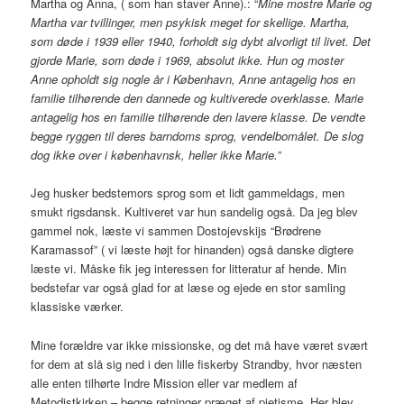
Martha og Anna, ( som han staver Anne).: “
Mine mostre Marie og
Martha var tvillinger, men psykisk meget for skellige. Martha,
som døde i 1939 eller 1940, forholdt sig dybt alvorligt til livet. Det
gjorde Marie, som døde i 1969, absolut ikke. Hun og moster
Anne opholdt sig nogle år i København, Anne antagelig hos en
familie tilhørende den dannede og kultiverede overklasse. Marie
antagelig hos en familie tilhørende den lavere klasse. De vendte
begge ryggen til deres barndoms sprog, vendelbomålet. De slog
dog ikke over i københavnsk, heller ikke Marie.”
Jeg husker bedstemors sprog som et lidt gammeldags, men
smukt rigsdansk. Kultiveret var hun sandelig også. Da jeg blev
gammel nok, læste vi sammen Dostojevskijs “Brødrene
Karamassof” ( vi læste højt for hinanden) også danske digtere
læste vi. Måske fik jeg interessen for litteratur af hende. Min
bedstefar var også glad for at læse og ejede en stor samling
klassiske værker.
Mine forældre var ikke missionske, og det må have været svært
for dem at slå sig ned i den lille fiskerby Strandby, hvor næsten
alle enten tilhørte Indre Mission eller var medlem af
Metodistkirken – begge retninger præget af pietisme. Her blev