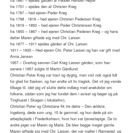
fra 1667 – ejedes gården af Fedder Hansen Høyer
fra 1701 – ejedes den af Christen Krøg
fra 1787 – hed ejeren Peder Krøg
fra 1798 . 1819 – hed ejeren Christen Pedersen Krøg
fra 1819 – 1850 – hed ejeren Peder Christensen Krøg
fra 1850 – 1867 – hed ejeren Christian Pederen Krøg – og hans
datter Maren giftede sig med Chr. Larsen
fra 1877 – 1911 ejedes gården af Chr. Larsen
1911 – 1935 – Hed ejeren Chr. Peter Larsen og han var gift med
Anna Jensen
1957 – Overtog sønnen Carl Krøg Larsen gården, som han
senere i 1957 solgte til Martin Gårdlund.
Christian Peter Krøg var travl og dygtig, men vist nok også lidt
for glad for flasken, og han endte sit liv tragisk. Det vil jeg vende
tilbage til, idet jeg vil slutte dette indlæg med anekdoter om
folkene, sådan som jeg har fundet dem i aviser og bøger og på
Tinghuset i Skagen ( lokalarkiv).
Christian Peter og Christiane fik tre døtre – Den ældste,
Ingeborg, døde som ung, 15 år gammel, og hun døde på sin
arbejdsplads i Frederikshavn, hvor hun var tjenestepige. De to
andre piger var Maren og Marie. De blev begge meget gamle.
Maren giftede sig med Chr. Larsen, der var møller i Rannerød, og