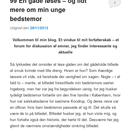
99 En gåde løses – og lidt
1
mere om min unge
bedstemor
Udgivet den
29/11/2012
Velkommen til min blog. Et vindue til mit forfatterskab – et
forum for diskussion af emner, jeg finder interessante og
aktuelle
Så lykkedes det omsider at løse gåden om det gådefulde billede
af smuk kvinde med lille dreng. Hvem er hun? Som ihærdige
læsere vil vide, så herskede der uenighed om sagen. Nogle – i af
fald to – mente, at billedet forestillede min bedstemors søster
Ingeborg, men her var jeg fra begyndelsen uenig, for jeg husker
tydeligt bedstemor fortælle om den fine familie i København, hvor
hun var selskabsdame for søstrene Kondrup. Og deres nevø var
en officer, hvis barn bedstemor passede af og til. Det skulle så
være de to på billedet. Billedet husker jeg, at hun viste mig, og
hun fortalte også den historie, der hørte til det. Desværre her jeg
glemt de nærmere omstændigheder omkring billedet.