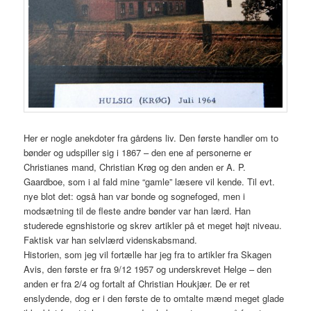
Her er nogle anekdoter fra gårdens liv. Den første handler om to
bønder og udspiller sig i 1867 – den ene af personerne er
Christianes mand, Christian Krøg og den anden er A. P.
Gaardboe, som i al fald mine “gamle” læsere vil kende. Til evt.
nye blot det: også han var bonde og sognefoged, men i
modsætning til de fleste andre bønder var han lærd. Han
studerede egnshistorie og skrev artikler på et meget højt niveau.
Faktisk var han selvlærd videnskabsmand.
Historien, som jeg vil fortælle har jeg fra to artikler fra Skagen
Avis, den første er fra 9/12 1957 og underskrevet Helge – den
anden er fra 2/4 og fortalt af Christian Houkjær. De er ret
enslydende, dog er i den første de to omtalte mænd meget glade