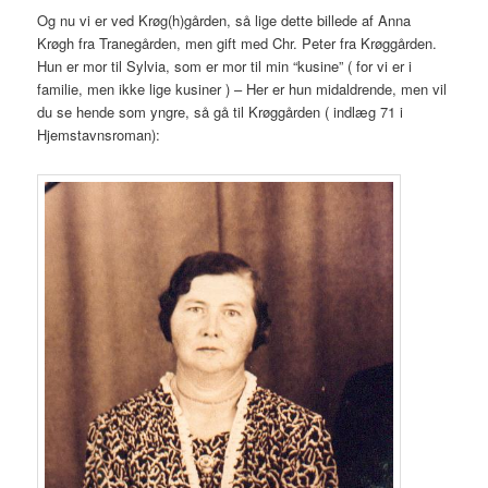
Og nu vi er ved Krøg(h)gården, så lige dette billede af Anna
Krøgh fra Tranegården, men gift med Chr. Peter fra Krøggården.
Hun er mor til Sylvia, som er mor til min “kusine” ( for vi er i
familie, men ikke lige kusiner ) – Her er hun midaldrende, men vil
du se hende som yngre, så gå til Krøggården ( indlæg 71 i
Hjemstavnsroman):