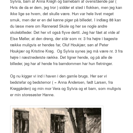
Sylvia, barn af Anna Krøgh og barnebarn af ovenstående par (
Hvis de da er dem, jeg tror ) sidder et sted i flokken, men jeg kan
ikke lige se hvem, det skulle være. Hun var hele livet meget
smuk, men der er en del kønne piger på billedet. I indlæg 88 kan
du læse mere om Rannerød Skole og her se nogle andre
skolebilleder. Det her vil også flyve dertil. Jeg har fået at vide af
Else Møller, at den dreng, der står som nr. 3 fra højre i bageste
række muligvis er hendes far, Oluf Houkjær, søn af Peter
Houkjær og Kristine Krøg. Og Sylvia synes jeg må være nr. 3 fra
højre i næstnederste række. Det ligner hende, og på alle de
billeder, jeg har af hende fra barndommen har hun fletninger.
Og nu kigger vi ind i haven i den gamle brugs. Her ser vi
bedstefar og bedstemor ( = Anna Andersen, født Larsen, fra
Krøggården) og min mor Vera og Sylvia og et barn, som muligvis
er min storesøster Hanne.