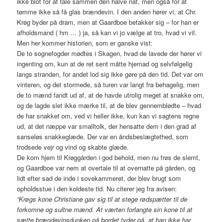
ikke blot for at tale sammen den halve nat, men også for at
tømme ikke så få glas brændevin. I den anden hører vi, at Chr.
Krøg byder på dram, men at Gaardboe betakker sig – for han er
afholdsmand ( hm … ) ja, så kan vi jo vælge at tro, hvad vi vil.
Men her kommer historien, som er ganske vist:
De to sognefogder mødtes i Skagen, hvad de lavede der hører vi
ingenting om, kun at de ret sent måtte hjemad og selvfølgelig
langs stranden, for andet lod sig ikke gøre på den tid. Det var om
vinteren, og det stormede, så turen var langt fra behagelig, men
de to mænd fandt ud af, at de havde utrolig meget at snakke om,
og de lagde slet ikke mærke til, at de blev gennemblødte – hvad
de har snakket om, ved vi heller ikke, kun kan vi sagtens regne
ud, at det næppe var smalltolk, der hensatte dem i den grad af
sanseløs snakkeglæde. Der var en åndsbeslægtethed, som
trodsede vejr og vind og skabte glæde.
De kom hjem til Krøggården i god behold, men nu frøs de slemt,
og Gaardboe var nem at overtale til at overnatte på gården, og
lidt efter sad de inde i sovekammeret, der blev brugt som
opholdsstue i den koldeste tid. Nu citerer jeg fra avisen:
“Krøgs kone Christiane gav sig til at stege rødspætter til de
forkomne og sultne mænd. At værten forlangte sin kone til at
sætte brændevinsdunken på bordet tyder på, at han ikke har