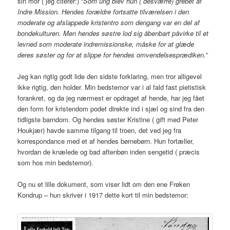
sin mor ( jeg citerer:) “
Som ung blev hun ( desværre) grebet af
Indre Mission. Hendes forældre fortsatte tilværelsen i den
moderate og afslappede kristentro som dengang var en del af
bondekulturen. Men hendes søstre lod sig åbenbart påvirke til et
levned som moderate indremissionske, måske for at glæde
deres søster og for at slippe for hendes omvendelsesprædiken.”
Jeg kan rigtig godt lide den sidste forklaring, men tror alligevel
ikke rigtig, den holder. Min bedstemor var i al fald fast pietistisk
forankret, og da jeg nærmest er opdraget af hende, har jeg fået
den form for kristendom podet direkte ind i sjæl og sind fra den
tidligste barndom. Og hendes søster Kristine ( gift med Peter
Houkjær) havde samme tilgang til troen, det ved jeg fra
korrespondance med et af hendes børnebørn. Hun fortæller,
hvordan de knælede og bad aftenbøn inden sengetid ( præcis
som hos min bedstemor).
Og nu et lille dokument, som viser lidt om den ene Frøken
Kondrup – hun skriver i 1917 dette kort til min bedstemor: