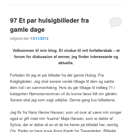
97 Et par hulsigbilleder fra
gamle dage
Udgivet den
13/11/2012
Velkommen til min blog. Et vindue til mit forfatterskab – et
forum for diskussion af emner, jeg finder interessante og
aktuelle
.
Forleden fik jeg et par billeder fra det gamle Hulsig. Fra
Krøghgården. Jeg skal senere vende tilbage til dem og sætte
dem ind i en sammenhæng. Hvis du går tilbage til indlæg 71 i
kategorien Hjemstavnsroman vil du kunne læse lidt om gården.
Senere skal jeg som sagt uddybe. Denne gang kun billederne.
Jeg fik fra Hans Henne Hansen, som ud over at være min svoger
også er gift med min “kusine” Maja Hansen, som er datter af
Sylvia, der er datter af en af de tre herrer på billedet her, nemlig
Chr. Peder og hans kone Anna Krøgh fra Tranegården. Billedet