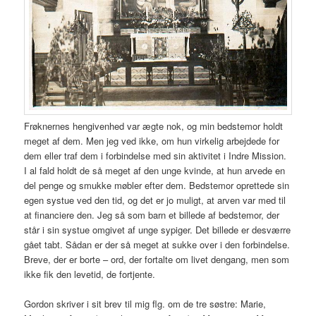
Frøknernes hengivenhed var ægte nok, og min bedstemor holdt
meget af dem. Men jeg ved ikke, om hun virkelig arbejdede for
dem eller traf dem i forbindelse med sin aktivitet i Indre Mission.
I al fald holdt de så meget af den unge kvinde, at hun arvede en
del penge og smukke møbler efter dem. Bedstemor oprettede sin
egen systue ved den tid, og det er jo muligt, at arven var med til
at financiere den. Jeg så som barn et billede af bedstemor, der
står i sin systue omgivet af unge sypiger. Det billede er desværre
gået tabt. Sådan er der så meget at sukke over i den forbindelse.
Breve, der er borte – ord, der fortalte om livet dengang, men som
ikke fik den levetid, de fortjente.
Gordon skriver i sit brev til mig flg. om de tre søstre: Marie,