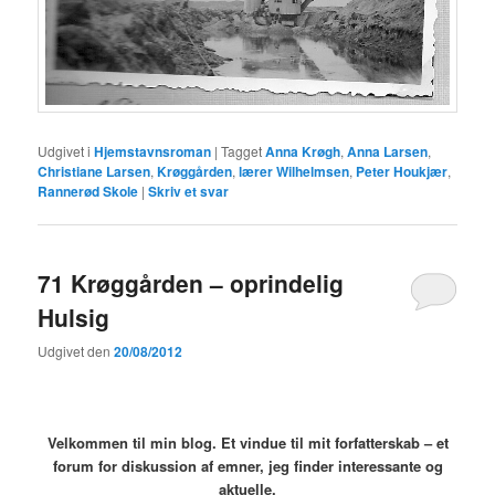
Udgivet i
Hjemstavnsroman
|
Tagget
Anna Krøgh
,
Anna Larsen
,
Christiane Larsen
,
Krøggården
,
lærer Wilhelmsen
,
Peter Houkjær
,
Rannerød Skole
|
Skriv et svar
71 Krøggården – oprindelig
Hulsig
Udgivet den
20/08/2012
Velkommen til min blog. Et vindue til mit forfatterskab – et
forum for diskussion af emner, jeg finder interessante og
aktuelle
.