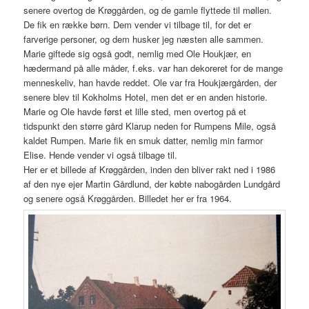
senere overtog de Krøggården, og de gamle flyttede til møllen.
De fik en række børn. Dem vender vi tilbage til, for det er
farverige personer, og dem husker jeg næsten alle sammen.
Marie giftede sig også godt, nemlig med Ole Houkjær, en
hædermand på alle måder, f.eks. var han dekoreret for de mange
menneskeliv, han havde reddet. Ole var fra Houkjærgården, der
senere blev til Kokholms Hotel, men det er en anden historie.
Marie og Ole havde først et lille sted, men overtog på et
tidspunkt den større gård Klarup neden for Rumpens Mile, også
kaldet Rumpen. Marie fik en smuk datter, nemlig min farmor
Elise. Hende vender vi også tilbage til.
Her er et billede af Krøggården, inden den bliver rakt ned i 1986
af den nye ejer Martin Gårdlund, der købte nabogården Lundgård
og senere også Krøggården. Billedet her er fra 1964.