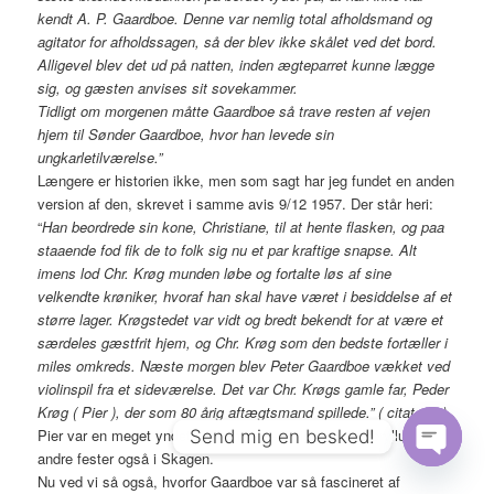
kendt A. P. Gaardboe. Denne var nemlig total afholdsmand og
agitator for afholdssagen, så der blev ikke skålet ved det bord.
Alligevel blev det ud på natten, inden ægteparret kunne lægge
sig, og gæsten anvises sit sovekammer.
Tidligt om morgenen måtte Gaardboe så trave resten af vejen
hjem til Sønder Gaardboe, hvor han levede sin
ungkarletilværelse.”
Længere er historien ikke, men som sagt har jeg fundet en anden
version af den, skrevet i samme avis 9/12 1957. Der står heri:
“
Han beordrede sin kone, Christiane, til at hente flasken, og paa
staaende fod fik de to folk sig nu et par kraftige snapse. Alt
imens lod Chr. Krøg munden løbe og fortalte løs af sine
velkendte krøniker, hvoraf han skal have været i besiddelse af et
større lager. Krøgstedet var vidt og bredt bekendt for at være et
særdeles gæstfrit hjem, og Chr. Krøg som den bedste fortæller i
miles omkreds. Næste morgen blev Peter Gaardboe vækket ved
violinspil fra et sideværelse. Det var Chr. Krøgs gamle far, Peder
Krøg ( Pier ), der som 80 årig aftægtsmand spillede.” ( citat slut)
Pier var en meget yndet spillemand – flittigt brugt til bryllup og
Send mig en besked!
andre fester også i Skagen.
Open
Nu ved vi så også, hvorfor Gaardboe var så fascineret af
chaty