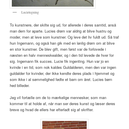
Lucietegning
To kunstnere, der skilte sig ud, for allerede i deres samtid, anså
man dem for aparte. Lucies drøm var aldrig at blive hustru og
moder, men at leve som kunstner. Og leve det liv fuldt ud. Så traf
hun Ingemann, og også han gik med en lønlig drøm om at blive
en stor kunstner. De blev gift, men først var de forlovede i
næsten en halv menneskealder, og i den tid levede de hver for
sig. Ingemann fik succes. Lucie fik ingenting. Hun var jo en
kvinde i en tid, som nok kaldes Guldalderen, men den var ingen
guldalder for kvinder, der ikke kendte deres plads i hjemmet og
som ikke i al sømmelighed fødte et barn om året. Lucies børn
hed billeder.
Jeg vil fortælle om de to mærkelige mennesker, som man
kommer til at holde af, når man ser deres kunst og læser deres
breve og hvad de ellers har efterladt sig af skrifter.