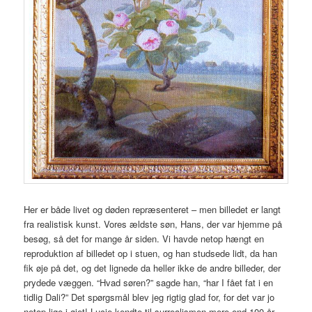
Her er både livet og døden repræsenteret – men billedet er langt
fra realistisk kunst. Vores ældste søn, Hans, der var hjemme på
besøg, så det for mange år siden. Vi havde netop hængt en
reproduktion af billedet op i stuen, og han studsede lidt, da han
fik øje på det, og det lignede da heller ikke de andre billeder, der
prydede væggen. “Hvad søren?” sagde han, “har I fået fat i en
tidlig Dali?” Det spørgsmål blev jeg rigtig glad for, for det var jo
netop lige i øjet! Lucie kendte til surrealismen mere end 100 år