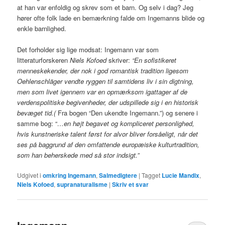
at han var enfoldig og skrev som et barn. Og selv i dag? Jeg
hører ofte folk lade en bemærkning falde om Ingemanns blide og
enkle barnlighed.
Det forholder sig lige modsat: Ingemann var som
litteraturforskeren
Niels Kofoed
skriver:
“En sofistikeret
menneskekender, der nok i god romantisk tradition ligesom
Oehlenschläger vendte ryggen til samtidens liv i sin digtning,
men som livet igennem var en opmærksom igattager af de
verdenspolitiske begivenheder, der udspillede sig i en historisk
bevæget tid.(
Fra bogen “Den ukendte Ingemann.”) og senere i
samme bog: “
…en højt begavet og kompliceret personlighed,
hvis kunstneriske talent først for alvor bliver forsåeligt, når det
ses på baggrund af den omfattende europæiske kulturtradition,
som han beherskede med så stor indsigt.”
Udgivet i
omkring Ingemann
,
Salmedigtere
|
Tagget
Lucie Mandix
,
Niels Kofoed
,
supranaturalisme
|
Skriv et svar