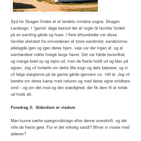
Syd for Skagen findes et af landets mindste sogne: Skagen
Landsogn. I ”gamle” dage bestod det af nogle få familier fordelt
på en samling gårde og huse. I flere århundreder var disse
familier afskåret fra omverdenen af store sandmiler, sandstorme
ødelagde igen og igen deres hjem, veje var der ingen af, og al
samfærdsel måtte foregå langs havet. Det var hårde levevilkår,
og mange brød op og rejse ud, men de fleste holdt ud og blev på
egnen. Jeg vil fortælle om dette lille sogn og dets beboere, og vi
vil følge slægterne på de gamle gårde igennem ca. 100 år. Jeg vil
berette om deres kamp med naturen og med deres egne stridbare
sind – og om det mod og den stædighed, der fik dem til at holde
ud trods alt.
Foredrag 3: Alderdom er visdom
Man kunne sætte spørgsmålstegn efter denne overskrift, og det
ville de fleste gøre. For er det virkelig sandt? Bliver vi visere med
alderen?