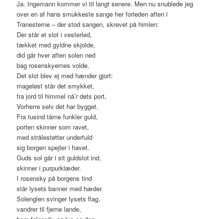
Ja. Ingemann kommer vi til langt senere. Men nu snublede jeg
over en af hans smukkeste sange her forleden aften i
Tranesterne – der stod sangen, skrevet på himlen:
Der står et slot i vesterled,
tækket med gyldne skjolde,
did går hver aften solen ned
bag rosenskyernes volde.
Det slot blev ej med hænder gjort:
mageløst står det smykket,
fra jord til himmel nå’r dets port,
Vorherre selv det har bygget.
Fra tusind tårne funkler guld,
porten skinner som ravet,
med strålestøtter underfuld
sig borgen spejler i havet.
Guds sol går i sit guldslot ind,
skinner i purpurklæder.
I rosensky på borgens tind
står lysets banner med hæder.
Solenglen svinger lysets flag,
vandrer til fjerne lande,