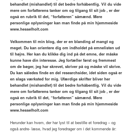
behandlet (mishandlet) til det bedre forhåbentlig. Vil du vide
mere om forfatterens tanker om og tilgang til sit job , er der
også en rubrik til det, “forfatteren” såmænd. Mere
personlige oplysninger kan man finde på min hjemmeside
www.hesselholt.com
V
elkommen til min blog,
der er en blanding af mangt og
meget. Du kan orientere dig om indholdet på emnelisten ud
til højre. Her kan du klikke dig ind på det emne, der måske
kunne have din interesse. Jeg fortæller først og fremmest
om de bøger, jeg har skrevet, skriver på og måske vil skrive.
Du kan således finde en del researchsider, idet siden også er
en slags værksted for mig. Ufærdige skrifter bliver her
behandlet (mishandlet) til det bedre forhåbentlig. Vil du vide
mere om forfatterens tanker om og tilgang til sit job , er der
også en rubrik til det, “forfatteren” såmænd. Mere
personlige oplysninger kan man finde på min hjemmeside
www.hesselholt.com
Herunder kan hvem, der har lyst til at bestille et foredrag – og
også andre- læse, hvad jeg foredrager om i det kommende år: