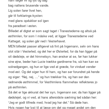
ham følger liv og lys og dag
bag nattens brusende vande.
Lig solen farer livet hen,
går til forklarings-kysten:
med glans opdukker sol igen
fra paradiset i østen.
Billedet af digtet er som sagt taget i Tranestederne og altså på
østhimlen, for som I måske ved, at ligger Tranestederne ved
Kattegat, og solen går ned i Vesterhavet.
MEN billedet passer alligevel så fint på Ingemann, selv om hans
slot står i Vesterled, og det her er Østerled, for da han ligger på
sit dødsleje, er det himmelsyn, han ønsker at se, før han lukker
sine øjne, beder han Lucie trække gardinerne fra, så han kan se
solnedgangen, og hun er lige ved at græde, for vinduet vender
mod øst. Og det siger hun til ham, og han ser forundret på hende
og siger: “Nej, nej, …” og hun trækker fra, og han ser den
rødmende østhimmel, for Vesthimlens flammehav reflekteres jo
på østhimlen.
Så det er lige akkurat det her syn, Ingemann ser, da han ligger på
dødslejet, og vi ved, at hans allersidste sætning lød sådan her:
“Jeg er godt tilfreds med, hvad jeg har det.” Så døde han.
Hvis nogen har lyst til at læse om det og meget andet om den