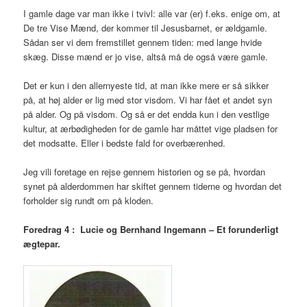
I gamle dage var man ikke i tvivl: alle var (er) f.eks. enige om, at
De tre Vise Mænd, der kommer til Jesusbarnet, er ældgamle.
Sådan ser vi dem fremstillet gennem tiden: med lange hvide
skæg. Disse mænd er jo vise, altså må de også være gamle.
Det er kun i den allernyeste tid, at man ikke mere er så sikker
på, at høj alder er lig med stor visdom. Vi har fået et andet syn
på alder. Og på visdom. Og så er det endda kun i den vestlige
kultur, at ærbødigheden for de gamle har måttet vige pladsen for
det modsatte. Eller i bedste fald for overbærenhed.
Jeg vili foretage en rejse gennem historien og se på, hvordan
synet på alderdommen har skiftet gennem tiderne og hvordan det
forholder sig rundt om på kloden.
Foredrag 4 : Lucie og Bernhand Ingemann – Et forunderligt
ægtepar.