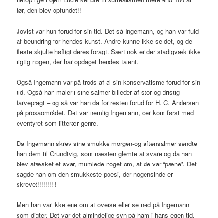
før, den blev opfundet!!
Jovist var hun forud for sin tid. Det så Ingemann, og han var fuld
af beundring for hendes kunst. Andre kunne ikke se det, og de
fleste skjulte høfligt deres foragt. Sært nok er der stadigvæk ikke
rigtig nogen, der har opdaget hendes talent.
Også Ingemann var på trods af al sin konservatisme forud for sin
tid. Også han maler i sine salmer billeder af stor og dristig
farvepragt – og så var han da for resten forud for H. C. Andersen
på prosaområdet. Det var nemlig Ingemann, der kom først med
eventyret som litterær genre.
Da Ingemann skrev sine smukke morgen-og aftensalmer sendte
han dem til Grundtvig, som næsten glemte at svare og da han
blev afæsket et svar, mumlede noget om, at de var “pæne”. Det
sagde han om den smukkeste poesi, der nogensinde er
skrevet!!!!!!!!!!
Men han var ikke ene om at overse eller se ned på Ingemann
som digter. Det var det almindelige syn på ham i hans egen tid,