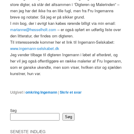
store digter, så står det altsammen i “Digteren og Malerinden” –
men jeg har det ikke fra en lille fugl, men fra Fru Ingemanns
breve og notater. Så jeg er på sikker grund.
I min bog, der i øvrigt kan købes rørende billigt via min email:
marianne@hesselholt.com
– er også opført en udførlig liste over
den litteratur, der findes om digteren.
Til interesserede kommer her et link til Ingemann-Selskabet:
www.ingemann-selskabet.dk
Jeg vender tilbage til digteren Ingemann i løbet af efteråret, og
her vil jeg også offentliggøre en række malerier af Fru Ingemann,
som er ganske ukendte, men som viser, hvilken stor og sjælden
kunstner, hun var.
Udgivet i
omkring Ingemann
|
Skriv et svar
Søg
Søg
SENESTE INDLÆG