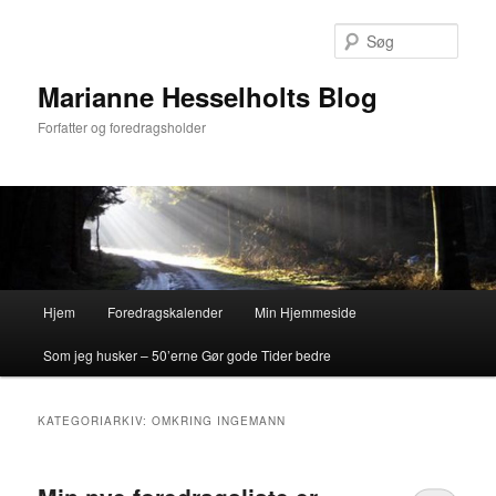
Fortsæt
Fortsæt
til
til
Søg
primært
sekundært
indhold
indhold
Marianne Hesselholts Blog
Forfatter og foredragsholder
Hovedmenu
Hjem
Foredragskalender
Min Hjemmeside
Som jeg husker – 50’erne Gør gode Tider bedre
KATEGORIARKIV:
OMKRING INGEMANN