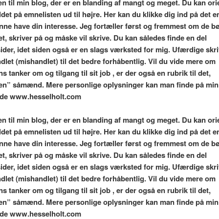
 til min blog,
der er en blanding af mangt og meget. Du kan ori
det på emnelisten ud til højre. Her kan du klikke dig ind på det 
ne have din interesse. Jeg fortæller først og fremmest om de bø
et, skriver på og måske vil skrive. Du kan således finde en del
ider, idet siden også er en slags værksted for mig. Ufærdige skrif
dlet (mishandlet) til det bedre forhåbentlig. Vil du vide mere om
ns tanker om og tilgang til sit job , er der også en rubrik til det,
ren” såmænd. Mere personlige oplysninger kan man finde på min
de www.hesselholt.com
 til min blog,
der er en blanding af mangt og meget. Du kan ori
det på emnelisten ud til højre. Her kan du klikke dig ind på det 
ne have din interesse. Jeg fortæller først og fremmest om de bø
et, skriver på og måske vil skrive. Du kan således finde en del
ider, idet siden også er en slags værksted for mig. Ufærdige skrif
dlet (mishandlet) til det bedre forhåbentlig. Vil du vide mere om
ns tanker om og tilgang til sit job , er der også en rubrik til det,
ren” såmænd. Mere personlige oplysninger kan man finde på min
de www.hesselholt.com