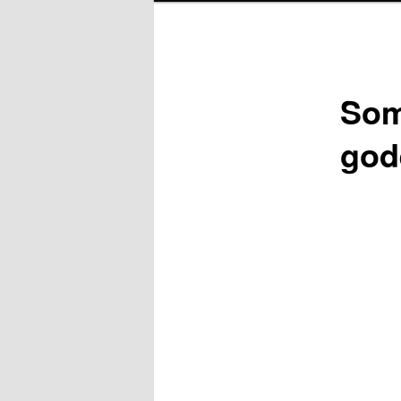
Som
god