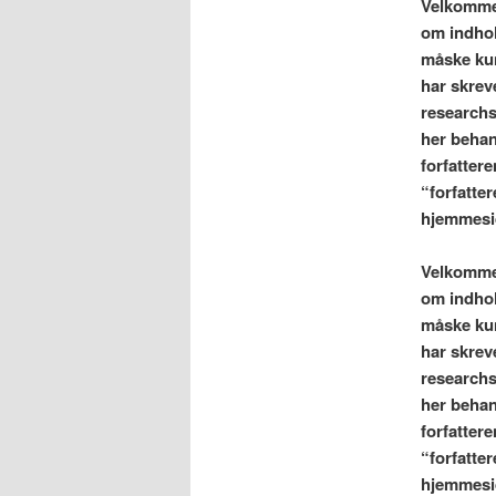
V
elkommen
om indhol
måske kun
har skrev
researchs
her behan
forfattere
“forfatte
hjemmesi
V
elkommen
om indhol
måske kun
har skrev
researchs
her behan
forfattere
“forfatte
hjemmesi