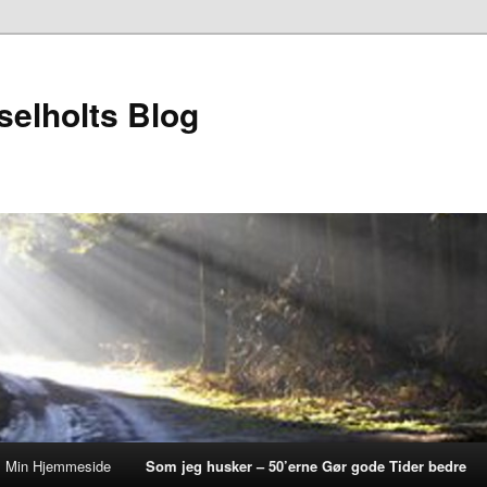
elholts Blog
Min Hjemmeside
Som jeg husker – 50’erne Gør gode Tider bedre