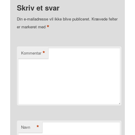
Skriv et svar
Din e-mailadresse vil ikke blive publiceret.
Krævede felter
*
er markeret med
*
Kommentar
*
Navn