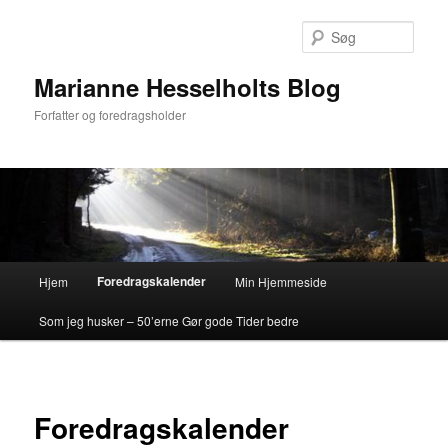
Fortsæt
til
Søg
primært
indhold
Marianne Hesselholts Blog
Forfatter og foredragsholder
Hovedmenu
Foredragskalender
Hjem
Min Hjemmeside
Som jeg husker – 50’erne Gør gode Tider bedre
Foredragskalender