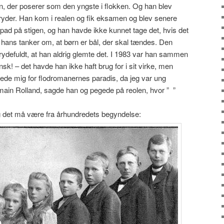
n, der poserer som den yngste i flokken. Og han blev
yder. Han kom i realen og fik eksamen og blev senere
t opad på stigen, og han havde ikke kunnet tage det, hvis det
hans tanker om, at børn er bål, der skal tændes. Den
frydefuldt, at han aldrig glemte det. I 1983 var han sammen
nsk! – det havde han ikke haft brug for i sit virke, men
rede mig for flodromanernes paradis, da jeg var ung
ain Rolland, sagde han og pegede på reolen, hvor ” ”
 og det må være fra århundredets begyndelse: