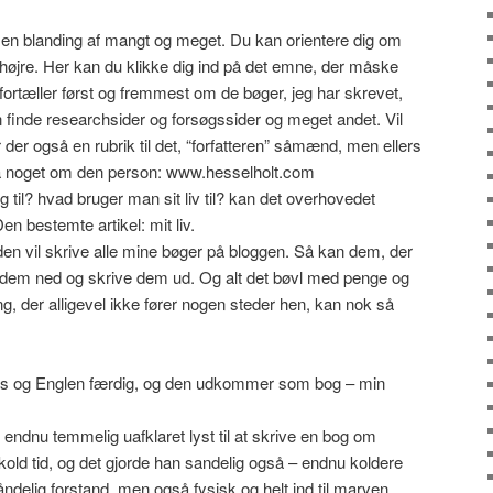
 en blanding af mangt og meget. Du kan orientere dig om
l højre. Her kan du klikke dig ind på det emne, der måske
fortæller først og fremmest om de bøger, jeg har skrevet,
n finde researchsider og forsøgssider og meget andet. Vil
 der også en rubrik til det, “forfatteren” såmænd, men ellers
å noget om den person: www.hesselholt.com
til? hvad bruger man sit liv til? kan det overhovedet
n bestemte artikel: mit liv.
iden vil skrive alle mine bøger på bloggen. Så kan dem, der
dem ned og skrive dem ud. Og alt det bøvl med penge og
 der alligevel ikke fører nogen steder hen, kan nok så
obias og Englen færdig, og den udkommer som bog – min
 endnu temmelig uafklaret lyst til at skrive en bog om
n kold tid, og det gjorde han sandelig også – endnu koldere
 åndelig forstand, men også fysisk og helt ind til marven.