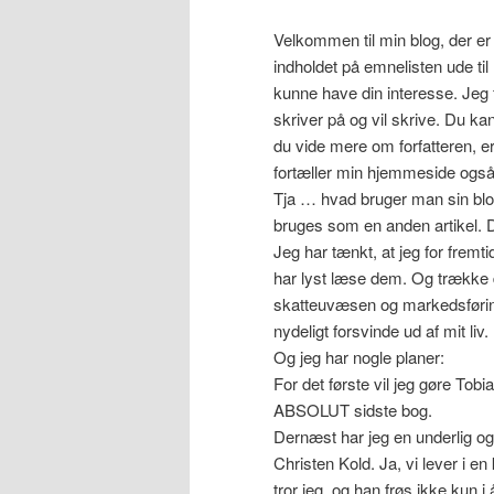
Velkommen til min blog, der er
indholdet på emnelisten ude ti
kunne have din interesse. Jeg 
skriver på og vil skrive. Du ka
du vide mere om forfatteren, er
fortæller min hjemmeside ogs
Tja … hvad bruger man sin blog 
bruges som en anden artikel. De
Jeg har tænkt, at jeg for fremt
har lyst læse dem. Og trække 
skatteuvæsen og markedsføring,
nydeligt forsvinde ud af mit liv.
Og jeg har nogle planer:
For det første vil jeg gøre T
ABSOLUT sidste bog.
Dernæst har jeg en underlig og
Christen Kold. Ja, vi lever i e
tror jeg, og han frøs ikke kun i