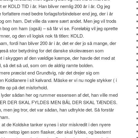
et er KOLD TID i år. Han bliver nemlig 200 år i år. Og jeg
forfattere med bedre forlagsforbindelser end jeg, der i år
bog om ham. Det ville da være sært andet. Men jeg vil trods
en bog om ham (også) – så får vi se. Foreløbig vil jeg oprette
mner, og den vil logisk nok få titlen: KOLD.
am, fordi han bliver 200 år i år, det er der jo så mange, der
ligeså stor betydning for det danske skolevæsen som
ået i skyggen af den vældige kæmpe, der havde det med at
, så det så ud, som om de aldrig ramte bolden.
re præcist end Grundtvig, når det drejer sig om
n Koldianere i sit kølvand. Måske er vi nu nogle stykker ( i
ette op på det misforhold.
lyder sådan her og rummer essensen af det, han ville med
ASKER DER SKAL FYLDES MEN BÅL DER SKAL TÆNDES.
 men jeg tror, det var sådan, han udtrykte det. Så forstår
 ham.
 at de Koldske tanker synes i stor miskredit i den nyere
 børn netop igen som flasker, der skal fyldes, og bestemt