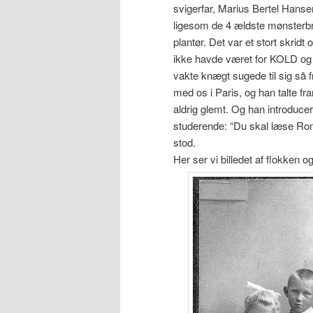
svigerfar, Marius Bertel Hanse
ligesom de 4 ældste mønsterbr
plantør. Det var et stort skrid
ikke havde været for KOLD og 
vakte knægt sugede til sig så 
med os i Paris, og han talte fra
aldrig glemt. Og han introduce
studerende: “Du skal læse Rom
stod.
Her ser vi billedet af flokken