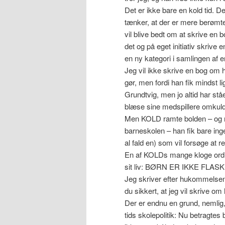
Det er ikke bare en kold tid. D
tænker, at der er mere berømte 
vil blive bedt om at skrive en 
det og på eget initiativ skrive 
en ny kategori i samlingen af e
Jeg vil ikke skrive en bog om h
gør, men fordi han fik mindst 
Grundtvig, men jo altid har st
blæse sine medspillere omkuld
Men KOLD ramte bolden – og me
barneskolen – han fik bare inge
al fald en) som vil forsøge at r
En af KOLDs mange kloge ord 
sit liv: BØRN ER IKKE FL
Jeg skriver efter hukommelsen,
du sikkert, at jeg vil skrive om
Der er endnu en grund, nemlig,
tids skolepolitik: Nu betragtes