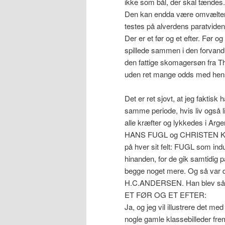
ikke som bål, der skal tændes.
Den kan endda være omvæltende
testes på alverdens paratviden.
Der er et før og et efter. Før 
spillede sammen i den forvandli
den fattige skomagersøn fra Thi
uden ret mange odds med hensy
Det er ret sjovt, at jeg faktis
samme periode, hvis liv også l
alle kræfter og lykkedes i Ar
HANS FUGL og CHRISTEN KOLD
på hver sit felt: FUGL som i
hinanden, for de gik samtidig 
begge noget mere. Og så var 
H.C.ANDERSEN. Han blev så l
ET FØR OG ET EFTER:
Ja, og jeg vil illustrere det me
nogle gamle klassebilleder frem