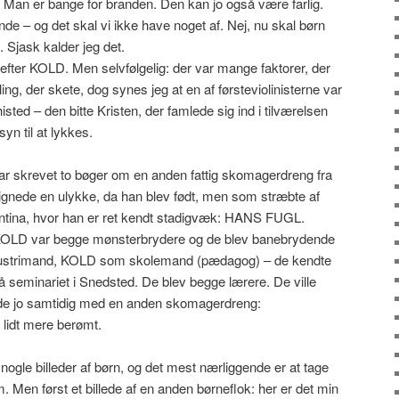
 Man er bange for branden. Den kan jo også være farlig.
 – og det skal vi ikke have noget af. Nej, nu skal børn
 Sjask kalder jeg det.
og efter KOLD. Men selvfølgelig: der var mange faktorer, der
ng, der skete, dog synes jeg at en af førsteviolinisterne var
sted – den bitte Kristen, der famlede sig ind i tilværelsen
n til at lykkes.
k har skrevet to bøger om en anden fattig skomagerdreng fra
ignede en ulykke, da han blev født, men som stræbte af
gentina, hvor han er ret kendt stadigvæk: HANS FUGL.
 var begge mønsterbrydere og de blev banebrydende
ndustrimand, KOLD som skolemand (pædagog) – de kendte
på seminariet i Snedsted. De blev begge lærere. De ville
de jo samtidig med en anden skomagerdreng:
idt mere berømt.
d nogle billeder af børn, og det mest nærliggende er at tage
. Men først et billede af en anden børneflok: her er det min