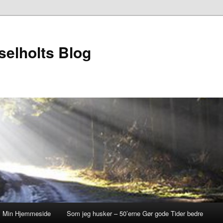
elholts Blog
Min Hjemmeside
Som jeg husker – 50’erne Gør gode Tider bedre