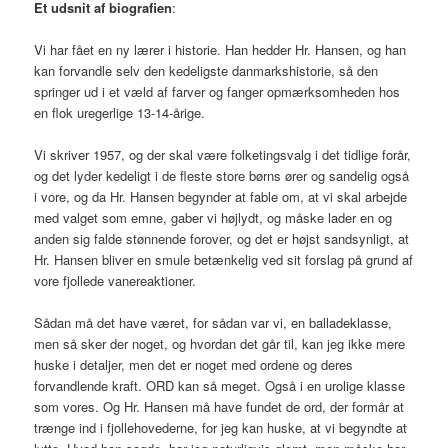
Et udsnit af biografien
:
Vi har fået en ny lærer i historie. Han hedder Hr. Hansen, og han
kan forvandle selv den kedeligste danmarkshistorie, så den
springer ud i et væld af farver og fanger opmærksomheden hos
en flok uregerlige 13-14-årige.
Vi skriver 1957, og der skal være folketingsvalg i det tidlige forår,
og det lyder kedeligt i de fleste store børns ører og sandelig også
i vore, og da Hr. Hansen begynder at fable om, at vi skal arbejde
med valget som emne, gaber vi højlydt, og måske lader en og
anden sig falde stønnende forover, og det er højst sandsynligt, at
Hr. Hansen bliver en smule betænkelig ved sit forslag på grund af
vore fjollede vanereaktioner.
Sådan må det have været, for sådan var vi, en balladeklasse,
men så sker der noget, og hvordan det går til, kan jeg ikke mere
huske i detaljer, men det er noget med ordene og deres
forvandlende kraft. ORD kan så meget. Også i en urolige klasse
som vores. Og Hr. Hansen må have fundet de ord, der formår at
trænge ind i fjollehovederne, for jeg kan huske, at vi begyndte at