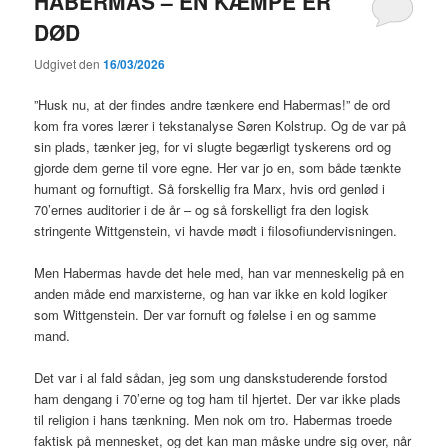
HABERMAS – EN KÆMPE ER
DØD
Udgivet den
16/03/2026
”Husk nu, at der findes andre tænkere end Habermas!” de ord
kom fra vores lærer i tekstanalyse Søren Kolstrup. Og de var på
sin plads, tænker jeg, for vi slugte begærligt tyskerens ord og
gjorde dem gerne til vore egne. Her var jo en, som både tænkte
humant og fornuftigt. Så forskellig fra Marx, hvis ord genlød i
70’ernes auditorier i de år – og så forskelligt fra den logisk
stringente Wittgenstein, vi havde mødt i filosofiundervisningen.
Men Habermas havde det hele med, han var menneskelig på en
anden måde end marxisterne, og han var ikke en kold logiker
som Wittgenstein. Der var fornuft og følelse i en og samme
mand.
Det var i al fald sådan, jeg som ung danskstuderende forstod
ham dengang i 70’erne og tog ham til hjertet. Der var ikke plads
til religion i hans tænkning. Men nok om tro. Habermas troede
faktisk på mennesket, og det kan man måske undre sig over, når