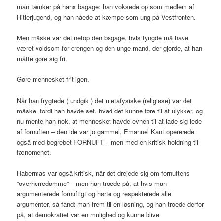
man tænker på hans bagage: han voksede op som medlem af
Hitlerjugend, og han nåede at kæmpe som ung på Vestfronten.
Men måske var det netop den bagage, hvis tyngde må have
været voldsom for drengen og den unge mand, der gjorde, at han
måtte gøre sig fri.
Gøre mennesket frit igen.
Når han frygtede ( undgik ) det metafysiske (religiøse) var det
måske, fordi han havde set, hvad det kunne føre til af ulykker, og
nu mente han nok, at mennesket havde evnen til at lade sig lede
af fornuften – den ide var jo gammel, Emanuel Kant opererede
også med begrebet FORNUFT – men med en kritisk holdning til
fænomenet.
Habermas var også kritisk, når det drejede sig om fornuftens
”overherredømme” – men han troede på, at hvis man
argumenterede fornuftigt og hørte og respekterede alle
argumenter, så fandt man frem til en løsning, og han troede derfor
på, at demokratiet var en mulighed og kunne blive