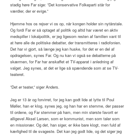
stadig høre Far sige: ”Det konservative Folkeparti står for
værdier, der er evige.”
Hjemme hos os rejser vi os op, når kongen holder sin nytårstale.
Og fordi Far er så optaget af politik og altid har været en aktiv
medspiller i lokalpolitik, er jeg ligesom resten af familien vant til
at høre alle de politiske debatter, der transmitteres i radiofonien.
Det har vi gjort, så længe jeg kan huske, for det er en del af
opdragelsen, synes Far. Og nu kan vi også se debatterne på
skærmen, for Far har anskaffet et TV-apparat i anledning af
valget. Jeg synes, at det er lige så spændende som at se TV-
teateret.
”Det
er
teater,” siger Anders.
Jeg er 13 år og forvirret, for jeg kan godt lide at lytte til Poul
Møller, han er klog, synes jeg, og han har en stemme, der passer
til ordene, og Far stemmer på ham, men min største favorit er
alligevel Aksel Larsen, som er kommunist, men som taler som
en missionær. Og det, han siger, er ikke bare klogt, men fuld af
kærlighed til de svageste. Det kan jeg godt lide, og det siger jeg