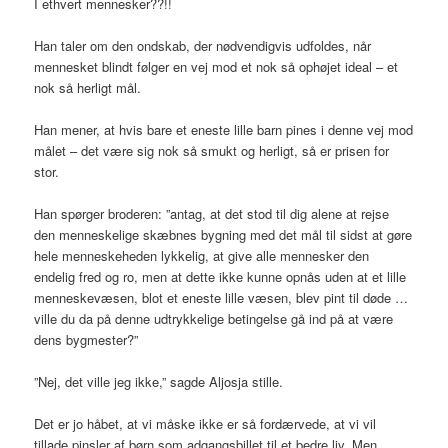
I ethvert mennesker??!!
Han taler om den ondskab, der nødvendigvis udfoldes, når
mennesket blindt følger en vej mod et nok så ophøjet ideal – et
nok så herligt mål.
Han mener, at hvis bare et eneste lille barn pines i denne vej mod
målet – det være sig nok så smukt og herligt, så er prisen for
stor.
Han spørger broderen: ”antag, at det stod til dig alene at rejse
den menneskelige skæbnes bygning med det mål til sidst at gøre
hele menneskeheden lykkelig, at give alle mennesker den
endelig fred og ro, men at dette ikke kunne opnås uden at et lille
menneskevæsen, blot et eneste lille væsen, blev pint til døde …
ville du da på denne udtrykkelige betingelse gå ind på at være
dens bygmester?”
”Nej, det ville jeg ikke,” sagde Aljosja stille.
Det er jo håbet, at vi måske ikke er så fordærvede, at vi vil
tillade pinsler af børn som adgangsbillet til et bedre liv. Men