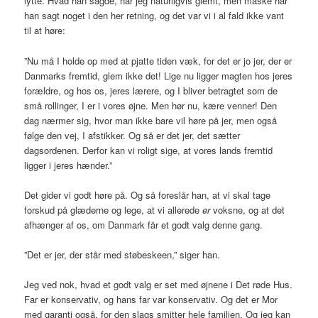
lytte. Hvad han sagde, har jeg naturligvis glemt, men måske har
han sagt noget i den her retning, og det var vi i al fald ikke vant
til at høre:
”Nu må I holde op med at pjatte tiden væk, for det er jo jer, der er
Danmarks fremtid, glem ikke det! Lige nu ligger magten hos jeres
forældre, og hos os, jeres lærere, og I bliver betragtet som de
små rollinger, I er i vores øjne. Men hør nu, kære venner! Den
dag nærmer sig, hvor man ikke bare vil høre på jer, men også
følge den vej, I afstikker. Og så er det jer, det sætter
dagsordenen. Derfor kan vi roligt sige, at vores lands fremtid
ligger i jeres hænder.”
Det gider vi godt høre på. Og så foreslår han, at vi skal tage
forskud på glæderne og lege, at vi allerede
er
voksne, og at det
afhænger af os, om Danmark får et godt valg denne gang.
”Det er jer, der står med støbeskeen,” siger han.
Jeg ved nok, hvad et godt valg er set med øjnene i Det røde Hus.
Far er konservativ, og hans far var konservativ. Og det er Mor
med garanti også, for den slags smitter hele familien. Og jeg kan