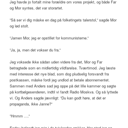
Jeg havde jo fortalt mine forældre om vores projekt, og både Far
og Mor syntes, det var storartet.
”Så ser vi dig måske en dag på folketingets talerstol,” sagde Mor
og lød stolt.
”Jamen Mor, jeg er opstillet for kommunisterne.”
”Ja, ja, men det vokser du fra.”
Jeg voksede ikke sådan uden videre fra det, Mor og Far
betragtede som en midlertidig vildfarelse. Tværtimod. Jeg læste
med interesse det nye blad, som dog pludselig forsvandt fra
postkassen, måske fordi jeg undlod at betale abonnementet.
Sammen med Anders sad jeg oppe på det lille kammer og søgte
på kortbølgesenderen, indtil vi fandt Radio Moskva. Og så lyttede
vi. Og Anders sagde jævnligt: ”Du kan godt høre, at det er
propaganda, ikke Janne?”
”Hmmm ….”
Endnu befandt jeg mig i de tvivlendes rækker. Her stod jeg og