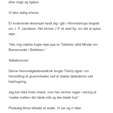
efter magt og rigdom.
Vi blev aldrig kristne.
Et kvalmende eksempel fandt jeg i går i Himmelstrups biografi
om J. P. Jacobsen. Her skriver J.P. et sted flg. om det at spise
rejer.:
”Hos mig vække kogte rejer paa en Tallerken altid Minder om
Barnemordet i Betlehem.”
Velbekomme!
Denne fremmedgørelsesteknik brugte Tolstoj også i sin
fremstilling af grusomheden ved at dræbe dødsdømte ved
halshugning.
Jeg kan ikke finde citatet, men han skriver noget i retning af
“mødet mellem det hårde stål og den bløde hud.”
Pludselig bliver billedet et andet. Vi ser og vi føler.