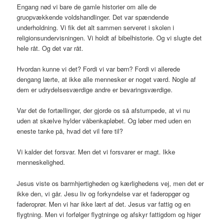
Engang nød vi bare de gamle historier om alle de
gruopvækkende voldshandlinger. Det var spændende
underholdning. Vi fik det alt sammen serveret i skolen i
religionsundervisningen. Vi holdt af bibelhistorie. Og vi slugte det
hele råt. Og det var råt.
Hvordan kunne vi det? Fordi vi var børn? Fordi vi allerede
dengang lærte, at ikke alle mennesker er noget værd. Nogle af
dem er udrydelsesværdige andre er bevaringsværdige.
Var det de fortællinger, der gjorde os så afstumpede, at vi nu
uden at skælve hylder våbenkapløbet. Og løber med uden en
eneste tanke på, hvad det vil føre til?
Vi kalder det forsvar. Men det vi forsvarer er magt. Ikke
menneskelighed.
Jesus viste os barmhjertigheden og kærlighedens vej, men det er
ikke den, vi går. Jesu liv og forkyndelse var et faderopgør og
faderoprør. Men vi har ikke lært af det. Jesus var fattig og en
flygtning. Men vi forfølger flygtninge og afskyr fattigdom og higer