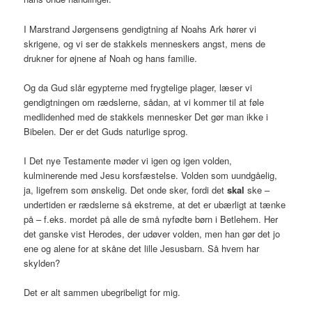
I Marstrand Jørgensens gendigtning af Noahs Ark hører vi
skrigene, og vi ser de stakkels menneskers angst, mens de
drukner for øjnene af Noah og hans familie.
Og da Gud slår egypterne med frygtelige plager, læser vi
gendigtningen om rædslerne, sådan, at vi kommer til at føle
medlidenhed med de stakkels mennesker Det gør man ikke i
Bibelen. Der er det Guds naturlige sprog.
I Det nye Testamente møder vi igen og igen volden,
kulminerende med Jesu korsfæstelse. Volden som uundgåelig,
ja, ligefrem som ønskelig. Det onde sker, fordi det
skal
ske –
undertiden er rædslerne så ekstreme, at det er ubærligt at tænke
på – f.eks. mordet på alle de små nyfødte børn i Betlehem. Her
det ganske vist Herodes, der udøver volden, men han gør det jo
ene og alene for at skåne det lille Jesusbarn. Så hvem har
skylden?
Det er alt sammen ubegribeligt for mig.