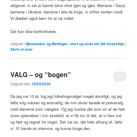
alligevel: vi ser jo barnet blive ofret igen og igen. Børnene i Gaza,
børnene i Ukraine, børnene i alle de krige, vi stifter verden rundt.
Vi dræber også børn for at nå målet.
Det kan ikke bortforklares.
Udgivet i
Mennesker og Meninger
,
stort og småt om lidt forskelligt
|
Skriv et svar
VALG – og “bogen”
Udgivet den
10/03/2026
Da jeg var 13 år, tog jeg folketingsvalget meget alvorligt, og jeg
følte mig voksen og ansvarlig, da min skole lavede et prøvevalg
med eleverne som vælgere. Og jeg husker det som en af de helt
store oplevelser i min skoletid: at vi fik lov til det, at vi blev set
og hørt og regnet for noget. Det var os, det hele afhang af, følte
vi. Vi havde en stemme, og kunne bruge den.