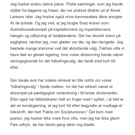
Jeg husker endnu talens patos. Flotte sætninger, som jeg havde
stjålet fra bøgerne og fraser, der var plukket direkte ud af Aksel
Larsens taler. Jeg husker også mine kammeraters åbne ansigter.
At de lyttede. Og jeg ved, at jeg brugte Suez-krisen som
illustrationseksempel på kapitalismens og imperialismens
hærgen og udbytning af tredjelandene. Det har skortet slemt på
saglighed, tænker jeg, men gløden var der, og den fængede. Jeg
høstede mange stemmer ved det afsluttende valg. Faktisk ville vi
have fået en glorød regering, hvis vores afstemning havde været
retningsgivende for det folketingsvalg, der fandt sted kort tid
efter.
Den lokale avis har måske skrevet en lille notits om vores
”folketingsvalg” i fjerde mellem, for det har sikkert været et
eksempel på pædagogisk nytænkning i 50’ernes skoleverden.
Eller også har bibliotekaren haft en finger med i spillet, i al fald er
det en kendsgerning, at jeg kort tid efter begyndte at modtage et
tidsskrift, der hed ”Fakta om Sovjetunionen.” Det kom med
posten, jeg husker ikke mere hvor ofte, men jeg har ikke glemt
Fars udtryk, da han første gang rakte mig bladet.