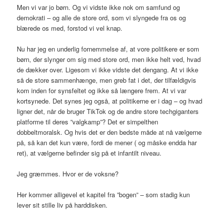
Men vi var jo børn. Og vi vidste ikke nok om samfund og
demokrati – og alle de store ord, som vi slyngede fra os og
blærede os med, forstod vi vel knap.
Nu har jeg en underlig fornemmelse af, at vore politikere er som
børn, der slynger om sig med store ord, men ikke helt ved, hvad
de dækker over. Ligesom vi ikke vidste det dengang. At vi ikke
så de store sammenhænge, men greb fat i det, der tilfældigvis
kom inden for synsfeltet og ikke så længere frem. At vi var
kortsynede. Det synes jeg også, at politikerne er i dag – og hvad
ligner det, når de bruger TikTok og de andre store techgiganters
platforme til deres ”valgkamp”? Det er simpelthen
dobbeltmoralsk. Og hvis det er den bedste måde at nå vælgerne
på, så kan det kun være, fordi de mener ( og måske endda har
ret), at vælgerne befinder sig på et infantilt niveau.
Jeg græmmes. Hvor er de voksne?
Her kommer alligevel et kapitel fra ”bogen” – som stadig kun
lever sit stille liv på harddisken.