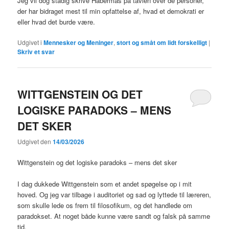
Jeg vil dog stadig skrive Habermas på tavlen over de personer,
der har bidraget mest til min opfattelse af, hvad et demokrati er
eller hvad det burde være.
Udgivet i
Mennesker og Meninger
,
stort og småt om lidt forskelligt
|
Skriv et svar
WITTGENSTEIN OG DET
LOGISKE PARADOKS – MENS
DET SKER
Udgivet den
14/03/2026
Wittgenstein og det logiske paradoks – mens det sker
I dag dukkede Wittgenstein som et andet spøgelse op i mit
hoved. Og jeg var tilbage i auditoriet og sad og lyttede til læreren,
som skulle lede os frem til filosofikum, og det handlede om
paradokset. At noget både kunne være sandt og falsk på samme
tid.