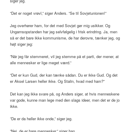
siger jeg.
”Det er noget vrøvl,” siger Anders. ”Se til Sovjetunionen!”
Jeg overhører ham, for det med Sovjet gør mig usikker. Og
Ungarnsopstanden har jeg selvfølgelig i frisk erindring. Ja, men
så er det bare ikke kommunisme, de har derovre, tænker jeg, og
højt siger jeg:
”Når jeg får stemmeret, vil jeg stemme på et parti, der mener, at
alle mennesker er lige meget værd.”
”Det er kun Gud, der kan tænke sådan. Du er ikke Gud. Og det
er Aksel Larsen heller ikke. Og Stalin, hvad med ham?”
Det kan jeg ikke svare på, og Anders siger, at hvis menneskene
var gode, kunne man lege med den slags ideer, men det er de jo
ikke.
”De er da heller ikke onde,” siger jeg.
”Nej, de er bare mennesker,” siger han.