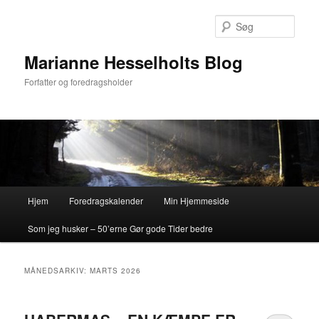
Fortsæt
Fortsæt
til
til
Søg
primært
sekundært
indhold
indhold
Marianne Hesselholts Blog
Forfatter og foredragsholder
Hovedmenu
Hjem
Foredragskalender
Min Hjemmeside
Som jeg husker – 50’erne Gør gode Tider bedre
MÅNEDSARKIV:
MARTS 2026