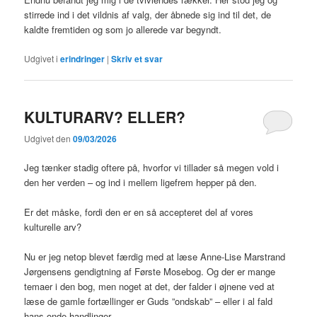
stirrede ind i det vildnis af valg, der åbnede sig ind til det, de
kaldte fremtiden og som jo allerede var begyndt.
Udgivet i
erindringer
|
Skriv et svar
KULTURARV? ELLER?
Udgivet den
09/03/2026
Jeg tænker stadig oftere på, hvorfor vi tillader så megen vold i
den her verden – og ind i mellem ligefrem hepper på den.
Er det måske, fordi den er en så accepteret del af vores
kulturelle arv?
Nu er jeg netop blevet færdig med at læse Anne-Lise Marstrand
Jørgensens gendigtning af Første Mosebog. Og der er mange
temaer i den bog, men noget at det, der falder i øjnene ved at
læse de gamle fortællinger er Guds ”ondskab” – eller i al fald
hans onde handlinger.