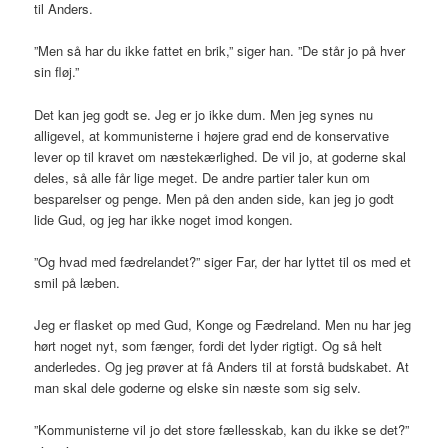
til Anders.
”Men så har du ikke fattet en brik,” siger han. ”De står jo på hver
sin fløj.”
Det kan jeg godt se. Jeg er jo ikke dum. Men jeg synes nu
alligevel, at kommunisterne i højere grad end de konservative
lever op til kravet om næstekærlighed. De vil jo, at goderne skal
deles, så alle får lige meget. De andre partier taler kun om
besparelser og penge. Men på den anden side, kan jeg jo godt
lide Gud, og jeg har ikke noget imod kongen.
”Og hvad med fædrelandet?” siger Far, der har lyttet til os med et
smil på læben.
Jeg er flasket op med Gud, Konge og Fædreland. Men nu har jeg
hørt noget nyt, som fænger, fordi det lyder rigtigt. Og så helt
anderledes. Og jeg prøver at få Anders til at forstå budskabet. At
man skal dele goderne og elske sin næste som sig selv.
”Kommunisterne vil jo det store fællesskab, kan du ikke se det?”