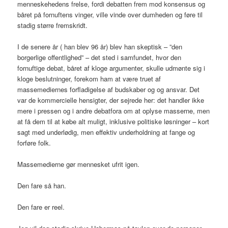
menneskehedens frelse, fordi debatten frem mod konsensus og
båret på fornuftens vinger, ville vinde over dumheden og føre til
stadig større fremskridt.
I de senere år ( han blev 96 år) blev han skeptisk – ”den
borgerlige offentlighed” – det sted i samfundet, hvor den
fornuftige debat, båret af kloge argumenter, skulle udmønte sig i
kloge beslutninger, forekom ham at være truet af
massemediernes forfladigelse af budskaber og og ansvar. Det
var de kommercielle hensigter, der sejrede her: det handler ikke
mere i pressen og i andre debatfora om at oplyse masserne, men
at få dem til at købe alt muligt, inklusive politiske løsninger – kort
sagt med underlødig, men effektiv underholdning at fange og
forføre folk.
Massemedierne gør mennesket ufrit igen.
Den fare så han.
Den fare er reel.