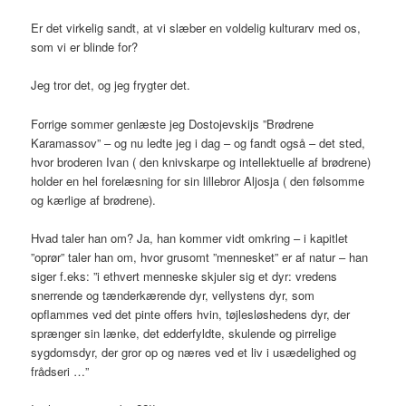
Er det virkelig sandt, at vi slæber en voldelig kulturarv med os,
som vi er blinde for?
Jeg tror det, og jeg frygter det.
Forrige sommer genlæste jeg Dostojevskijs ”Brødrene
Karamassov” – og nu ledte jeg i dag – og fandt også – det sted,
hvor broderen Ivan ( den knivskarpe og intellektuelle af brødrene)
holder en hel forelæsning for sin lillebror Aljosja ( den følsomme
og kærlige af brødrene).
Hvad taler han om? Ja, han kommer vidt omkring – i kapitlet
”oprør” taler han om, hvor grusomt ”mennesket” er af natur – han
siger f.eks: ”i ethvert menneske skjuler sig et dyr: vredens
snerrende og tænderkærende dyr, vellystens dyr, som
opflammes ved det pinte offers hvin, tøjlesløshedens dyr, der
sprænger sin lænke, det edderfyldte, skulende og pirrelige
sygdomsdyr, der gror op og næres ved et liv i usædelighed og
frådseri …”