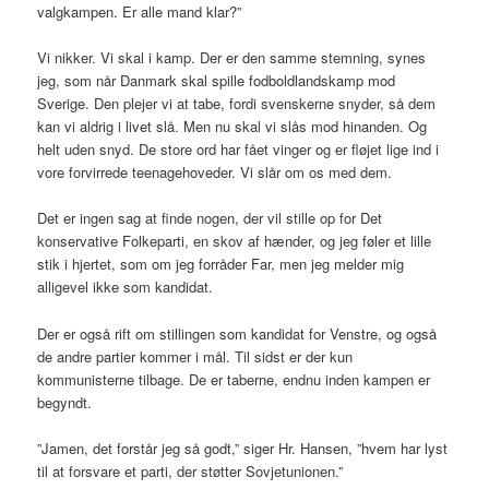
valgkampen. Er alle mand klar?”
Vi nikker. Vi skal i kamp. Der er den samme stemning, synes
jeg, som når Danmark skal spille fodboldlandskamp mod
Sverige. Den plejer vi at tabe, fordi svenskerne snyder, så dem
kan vi aldrig i livet slå. Men nu skal vi slås mod hinanden. Og
helt uden snyd. De store ord har fået vinger og er fløjet lige ind i
vore forvirrede teenagehoveder. Vi slår om os med dem.
Det er ingen sag at finde nogen, der vil stille op for Det
konservative Folkeparti, en skov af hænder, og jeg føler et lille
stik i hjertet, som om jeg forråder Far, men jeg melder mig
alligevel ikke som kandidat.
Der er også rift om stillingen som kandidat for Venstre, og også
de andre partier kommer i mål. Til sidst er der kun
kommunisterne tilbage. De er taberne, endnu inden kampen er
begyndt.
”Jamen, det forstår jeg så godt,” siger Hr. Hansen, ”hvem har lyst
til at forsvare et parti, der støtter Sovjetunionen.”