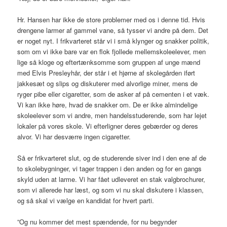
Hr. Hansen har ikke de store problemer med os i denne tid. Hvis
drengene larmer af gammel vane, så tysser vi andre på dem. Det
er noget nyt. I frikvarteret står vi i små klynger og snakker politik,
som om vi ikke bare var en flok fjollede mellemskoleelever, men
lige så kloge og eftertænksomme som gruppen af unge mænd
med Elvis Presleyhår, der står i et hjørne af skolegården iført
jakkesæt og slips og diskuterer med alvorlige miner, mens de
ryger pibe eller cigaretter, som de asker af på cementen i et væk.
Vi kan ikke høre, hvad de snakker om. De er ikke almindelige
skoleelever som vi andre, men handelsstuderende, som har lejet
lokaler på vores skole. Vi efterligner deres gebærder og deres
alvor. Vi har desværre ingen cigaretter.
Så er frikvarteret slut, og de studerende siver ind i den ene af de
to skolebygninger, vi tager trappen i den anden og for en gangs
skyld uden at larme. Vi har fået udleveret en stak valgbrochurer,
som vi allerede har læst, og som vi nu skal diskutere i klassen,
og så skal vi vælge en kandidat for hvert parti.
”Og nu kommer det mest spændende, for nu begynder