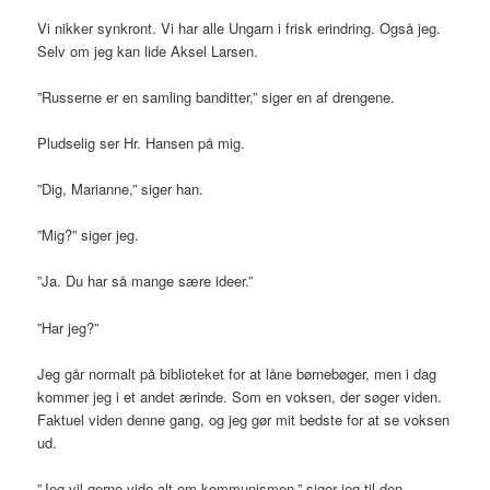
Vi nikker synkront. Vi har alle Ungarn i frisk erindring. Også jeg.
Selv om jeg kan lide Aksel Larsen.
”Russerne er en samling banditter,” siger en af drengene.
Pludselig ser Hr. Hansen på mig.
”Dig, Marianne,” siger han.
”Mig?” siger jeg.
”Ja. Du har så mange sære ideer.”
”Har jeg?”
Jeg går normalt på biblioteket for at låne børnebøger, men i dag
kommer jeg i et andet ærinde. Som en voksen, der søger viden.
Faktuel viden denne gang, og jeg gør mit bedste for at se voksen
ud.
”Jeg vil gerne vide alt om kommunismen,” siger jeg til den