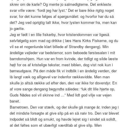
skrev om de karle? Og mente jo salmedigterne. Det enkleste
svar ville være: “fordi jeg har lyst.” Det er bare ikke rigtig noget
svar, for det kunne følges af spørgsmålet: og hvorfor har du så
det? Jeg ved oprigtig talt ikke, hvor lysten kommer fra, men kan
jo gætte.
Jeg er født i en lille fiskerby, hvor kristendommen var ligeså
selvfølgelig som mad og drikke ( læs Hans Kirks Fiskerne, og du
vil se et nogenlunde klart billede af Strandby dengang). Min
åndelige vejleder var bedstemor, som beboede førstesalen i mit
barndomshjem. Hun var en from kvinde, der tidligt og silde læste
højt for os af kristelige tekster, mest biblen, dog vist nok kun i
børneudgave. På den måde fik vi indblik i en åndelig verden, der
lå langt væk og alligevel var indenfor rækkevidde. Men man
skulle jo altså række ud efter den, den var ikke for dovendyr. En
af vore sange dengang begyndte således: “luk dit lille hjerte op,
Guds Nådes sol vil skinne ind …” Med lidt god vilje var vejen
banet.
Barnetroen. Den var stærk, og der skulle gå mange år, inden jeg i
det mindste forsøgte at give slip på en så naiv tro. Den var blevet
indpodet så blidt og smukt, og havde lejret sig i sindet så solidt,
at det føltes som et ubærligt værditab at give slip. Men