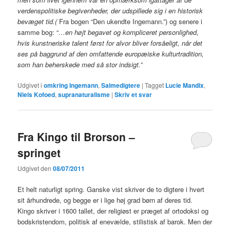
verdenspolitiske begivenheder, der udspillede sig i en historisk
bevæget tid.(
Fra bogen “Den ukendte Ingemann.”) og senere i
samme bog: “
…en højt begavet og kompliceret personlighed,
hvis kunstneriske talent først for alvor bliver forsåeligt, når det
ses på baggrund af den omfattende europæiske kulturtradition,
som han beherskede med så stor indsigt.”
Udgivet i
omkring Ingemann
,
Salmedigtere
|
Tagget
Lucie Mandix
,
Niels Kofoed
,
supranaturalisme
|
Skriv et svar
Fra Kingo til Brorson –
springet
Udgivet den
08/07/2011
Et helt naturligt spring. Ganske vist skriver de to digtere i hvert
sit århundrede, og begge er i lige høj grad børn af deres tid.
Kingo skriver i 1600 tallet, der religiøst er præget af ortodoksi og
bodskristendom, politisk af enevælde, stilistisk af barok. Men der