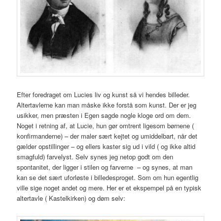
Efter foredraget om Lucies liv og kunst så vi hendes billeder.
Altertavlerne kan man måske ikke forstå som kunst. Der er jeg
usikker, men præsten i Egen sagde nogle kloge ord om dem.
Noget i retning af, at Lucie, hun gør omtrent ligesom børnene (
konfirmanderne) – der maler sært kejtet og umiddelbart, når det
gælder opstillinger – og ellers kaster sig ud i vild ( og ikke altid
smagfuld) farvelyst. Selv synes jeg netop godt om den
spontanitet, der ligger i stilen og farverne – og synes, at man
kan se det sært uforløste i billedesproget. Som om hun egentlig
ville sige noget andet og mere. Her er et ekspempel på en typisk
altertavle ( Kastelkirken) og døm selv: