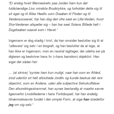
”Er endog hvert Menneskeliv paa Jorden ham kun det
fuldstændige Livs mindste Brudstykke, og forholder dette sig til
sit eget og til Alles Heelliv som Draaben til Floden og til
Verdensoceanet, har han dog deri ofte seet en Lille-Verden, hvori
Stor-Verdenen afspeiler sig – han har seet Solens Billede helt i
Dugdraaben saavel som i Havet.”
Ingemann er dog stadig i tvivl, da han omsider beslutter sig til at
”udlevere” sig selv i en biografi, og han beslutter da at lege, at
han ikke er Ingemann, men en neutral iagttager, der udefra ser på
digteren og beskriver hans liv (=hans barndom) objektivt. Han
siger det sådan her:
… (at skrive) ”syntes ham kun muligt, naar han som en Afdød,
stod udenfor sit helt afsluttede Jordliv og kunde beskue det rent
objectivt, som en Andens, uden alle subjective Selvskuffelser.
Den afsondringsskammel, han synes bestandig at maatte savne
ligeoverfor Livsbillederne i hans Fortidsspeil, har han endelig
tilnærmelsesviis fundet i den simple Form, at sige
han
istedetfor
jeg
om sig selv.”