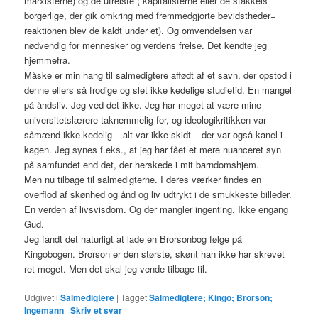
marxisterne) og de ufrelste ( kapitalisterne eller de stakkels
borgerlige, der gik omkring med fremmedgjorte bevidstheder=
reaktionen blev de kaldt under et). Og omvendelsen var
nødvendig for mennesker og verdens frelse. Det kendte jeg
hjemmefra.
Måske er min hang til salmedigtere affødt af et savn, der opstod i
denne ellers så frodige og slet ikke kedelige studietid. En mangel
på åndsliv. Jeg ved det ikke. Jeg har meget at være mine
universitetslærere taknemmelig for, og ideologikritikken var
såmænd ikke kedelig – alt var ikke skidt – der var også kanel i
kagen. Jeg synes f.eks., at jeg har fået et mere nuanceret syn
på samfundet end det, der herskede i mit barndomshjem.
Men nu tilbage til salmedigterne. I deres værker findes en
overflod af skønhed og ånd og liv udtrykt i de smukkeste billeder.
En verden af livsvisdom. Og der mangler ingenting. Ikke engang
Gud.
Jeg fandt det naturligt at lade en Brorsonbog følge på
Kingobogen. Brorson er den største, skønt han ikke har skrevet
ret meget. Men det skal jeg vende tilbage til.
Udgivet i
Salmedigtere
|
Tagget
Salmedigtere; Kingo; Brorson;
Ingemann
|
Skriv et svar