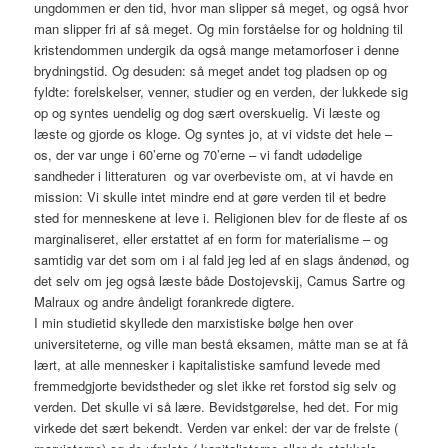
ungdommen er den tid, hvor man slipper så meget, og også hvor
man slipper fri af så meget. Og min forståelse for og holdning til
kristendommen undergik da også mange metamorfoser i denne
brydningstid. Og desuden: så meget andet tog pladsen op og
fyldte: forelskelser, venner, studier og en verden, der lukkede sig
op og syntes uendelig og dog sært overskuelig. Vi læste og
læste og gjorde os kloge. Og syntes jo, at vi vidste det hele –
os, der var unge i 60’erne og 70’erne – vi fandt udødelige
sandheder i litteraturen og var overbeviste om, at vi havde en
mission: Vi skulle intet mindre end at gøre verden til et bedre
sted for menneskene at leve i. Religionen blev for de fleste af os
marginaliseret, eller erstattet af en form for materialisme – og
samtidig var det som om i al fald jeg led af en slags åndenød, og
det selv om jeg også læste både Dostojevskij, Camus Sartre og
Malraux og andre åndeligt forankrede digtere.
I min studietid skyllede den marxistiske bølge hen over
universiteterne, og ville man bestå eksamen, måtte man se at få
lært, at alle mennesker i kapitalistiske samfund levede med
fremmedgjorte bevidstheder og slet ikke ret forstod sig selv og
verden. Det skulle vi så lære. Bevidstgørelse, hed det. For mig
virkede det sært bekendt. Verden var enkel: der var de frelste (