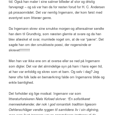
tid. Også han maler i sine salmer billeder af stor og dristig
farvepragt – og så var han da for resten forud for H. C. Andersen
på prosaområdet. Det var nemlig Ingemann, der kom først med
eventyret som litterær genre.
Da Ingemann skrev sine smukke morgen-og aftensalmer sendte
han dem til Grundtvig, som næsten glemte at svare og da han
blev afæsket et svar, mumlede noget om, at de var “pæne”. Det
sagde han om den smukkeste poesi, der nogensinde er
skrevet!!!!!!!!!!
Men han var ikke ene om at overse eller se ned på Ingemann
som digter. Det var det almindelige syn på ham i hans egen tid,
at han var enfoldig og skrev som et barn. Og selv i dag? Jeg
hører ofte folk lade en bemærkning falde om Ingemanns blide og
enkle barnlighed.
Det forholder sig lige modsat: Ingemann var som
litteraturforskeren
Niels Kofoed
skriver:
“En sofistikeret
menneskekender, der nok i god romantisk tradition ligesom
Oehlenschläger vendte ryggen til samtidens liv i sin digtning,
men som livet igennem var en opmærksom igattager af de