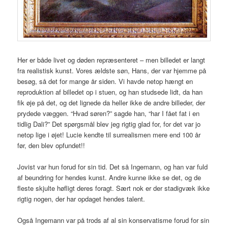
Her er både livet og døden repræsenteret – men billedet er langt
fra realistisk kunst. Vores ældste søn, Hans, der var hjemme på
besøg, så det for mange år siden. Vi havde netop hængt en
reproduktion af billedet op i stuen, og han studsede lidt, da han
fik øje på det, og det lignede da heller ikke de andre billeder, der
prydede væggen. “Hvad søren?” sagde han, “har I fået fat i en
tidlig Dali?” Det spørgsmål blev jeg rigtig glad for, for det var jo
netop lige i øjet! Lucie kendte til surrealismen mere end 100 år
før, den blev opfundet!!
Jovist var hun forud for sin tid. Det så Ingemann, og han var fuld
af beundring for hendes kunst. Andre kunne ikke se det, og de
fleste skjulte høfligt deres foragt. Sært nok er der stadigvæk ikke
rigtig nogen, der har opdaget hendes talent.
Også Ingemann var på trods af al sin konservatisme forud for sin