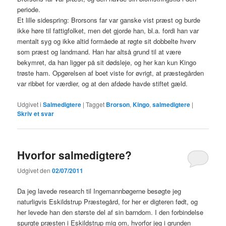
periode.
Et lille sidespring: Brorsons far var ganske vist præst og burde
ikke høre til fattigfolket, men det gjorde han, bl.a. fordi han var
mentalt syg og ikke altid formåede at røgte sit dobbelte hverv
som præst og landmand. Han har altså grund til at være
bekymret, da han ligger på sit dødsleje, og her kan kun Kingo
trøste ham. Opgørelsen af boet viste for øvrigt, at præstegården
var ribbet for værdier, og at den afdøde havde stiftet gæld.
Udgivet i
Salmedigtere
|
Tagget
Brorson
,
Kingo
,
salmedigtere
|
Skriv et svar
Hvorfor salmedigtere?
Udgivet den
02/07/2011
Da jeg lavede research til Ingemannbøgerne besøgte jeg
naturligvis Eskildstrup Præstegård, for her er digteren født, og
her levede han den største del af sin barndom. I den forbindelse
spurgte præsten i Eskildstrup mig om, hvorfor jeg i grunden