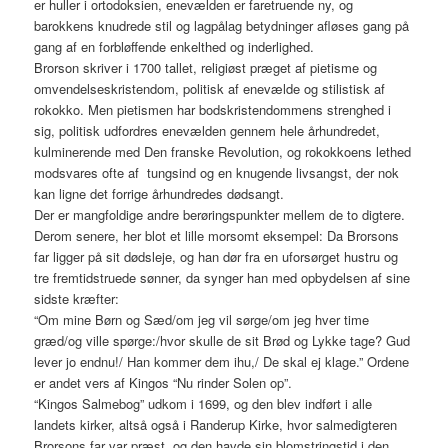
er huller i ortodoksien, enevælden er faretruende ny, og
barokkens knudrede stil og lagpålag betydninger afløses gang på
gang af en forbløffende enkelthed og inderlighed.
Brorson skriver i 1700 tallet, religiøst præget af pietisme og
omvendelseskristendom, politisk af enevælde og stilistisk af
rokokko. Men pietismen har bodskristendommens strenghed i
sig, politisk udfordres enevælden gennem hele århundredet,
kulminerende med Den franske Revolution, og rokokkoens lethed
modsvares ofte af tungsind og en knugende livsangst, der nok
kan ligne det forrige århundredes dødsangt.
Der er mangfoldige andre berøringspunkter mellem de to digtere.
Derom senere, her blot et lille morsomt eksempel: Da Brorsons
far ligger på sit dødsleje, og han dør fra en uforsørget hustru og
tre fremtidstruede sønner, da synger han med opbydelsen af sine
sidste kræfter:
“Om mine Børn og Sæd/om jeg vil sørge/om jeg hver time
græd/og ville spørge:/hvor skulle de sit Brød og Lykke tage? Gud
lever jo endnu!/ Han kommer dem ihu,/ De skal ej klage.” Ordene
er andet vers af Kingos “Nu rinder Solen op”.
“Kingos Salmebog” udkom i 1699, og den blev indført i alle
landets kirker, altså også i Randerup Kirke, hvor salmedigteren
Brorsons far var præst, og den havde sin blomstringstid i den