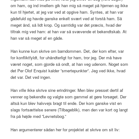
om ham, og ind imellem gik han mig så meget på hjernen og ikke
kun til hjertet, at jeg var ved at opgive ham. Syntes, at han var
gådefuld og havde ganske enkelt svært ved at forstå ham. Så
meget ånd, så lidt krop. Og samtidig var det præcis, hvad der
tiltrak mig ved ham: at han var så svævende et bekendtskab. At
han var så meget af en gåde.
Han kunne kun skrive om barndommen. Det, der kom efter, var
for konfliktfyldt, for uhåndterligt for ham, tror jeg. Der må have
været noget, som gjorde så ondt, at han veg udenom. Noget som
det Per Olof Enquist kalder ”smertepunkter”. Jeg ved ikke, hvad
det var. Det ved ingen.
Han ville ikke skrive sine erindringer. Men blev presset dertil af
venner og bekendte og valgte som gammel at gøre forsøget. Der
altså kun blev halvvejs bragt til ende. Der kom ganske vist en
slags fortsættelse senere (Tilbageblik), men den var kort og langt
fra på højde med ”Levnetsbog.”
Han argumenterer sådan her for projektet at skrive om sit liv: