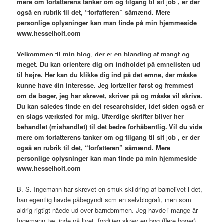
mere om forfatterens tanker om og tilgang til sit job , er der
også en rubrik til det, “forfatteren” såmænd. Mere
personlige oplysninger kan man finde på min hjemmeside
www.hesselholt.com
V
elkommen til min blog,
der er en blanding af mangt og
meget. Du kan orientere dig om indholdet på emnelisten ud
til højre. Her kan du klikke dig ind på det emne, der måske
kunne have din interesse. Jeg fortæller først og fremmest
om de bøger, jeg har skrevet, skriver på og måske vil skrive.
Du kan således finde en del researchsider, idet siden også er
en slags værksted for mig. Ufærdige skrifter bliver her
behandlet (mishandlet) til det bedre forhåbentlig. Vil du vide
mere om forfatterens tanker om og tilgang til sit job , er der
også en rubrik til det, “forfatteren” såmænd. Mere
personlige oplysninger kan man finde på min hjemmeside
www.hesselholt.com
B. S. Ingemann har skrevet en smuk skildring af barnelivet i det,
han egentlig havde påbegyndt som en selvbiografi, men som
aldrig rigtigt nåede ud over barndommen. Jeg havde i mange år
Ingemann tæt inde på livet, fordi jeg skrev en bog (flere bøger)