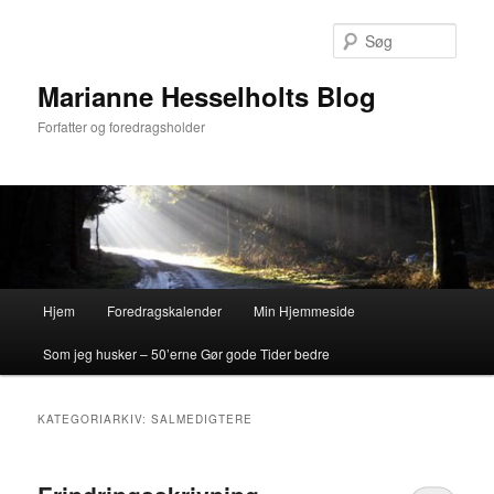
Fortsæt
Fortsæt
til
til
Søg
primært
sekundært
indhold
indhold
Marianne Hesselholts Blog
Forfatter og foredragsholder
Hovedmenu
Hjem
Foredragskalender
Min Hjemmeside
Som jeg husker – 50’erne Gør gode Tider bedre
KATEGORIARKIV:
SALMEDIGTERE