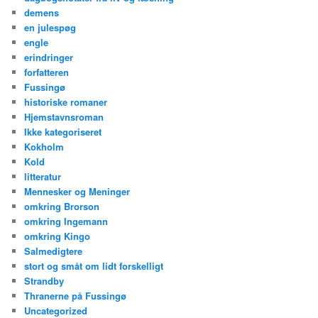
demens
en julespøg
engle
erindringer
forfatteren
Fussingø
historiske romaner
Hjemstavnsroman
Ikke kategoriseret
Kokholm
Kold
litteratur
Mennesker og Meninger
omkring Brorson
omkring Ingemann
omkring Kingo
Salmedigtere
stort og småt om lidt forskelligt
Strandby
Thranerne på Fussingø
Uncategorized