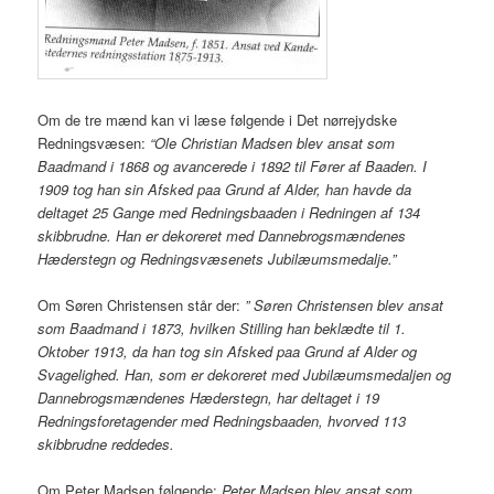
Om de tre mænd kan vi læse følgende i Det nørrejydske
Redningsvæsen:
“Ole Christian Madsen blev ansat som
Baadmand i 1868 og avancerede i 1892 til Fører af Baaden. I
1909 tog han sin Afsked paa Grund af Alder, han havde da
deltaget 25 Gange med Redningsbaaden i Redningen af 134
skibbrudne. Han er dekoreret med Dannebrogsmændenes
Hæderstegn og Redningsvæsenets Jubilæumsmedalje.”
Om Søren Christensen står der:
” Søren Christensen blev ansat
som Baadmand i 1873, hvilken Stilling han beklædte til 1.
Oktober 1913, da han tog sin Afsked paa Grund af Alder og
Svagelighed. Han, som er dekoreret med Jubilæumsmedaljen og
Dannebrogsmændenes Hæderstegn, har deltaget i 19
Redningsforetagender med Redningsbaaden, hvorved 113
skibbrudne reddedes.
Om Peter Madsen følgende:
Peter Madsen blev ansat som