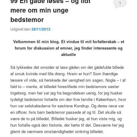
99 En gåde løses – og lidt
1
mere om min unge
bedstemor
Udgivet den
29/11/2012
Velkommen til min blog. Et vindue til mit forfatterskab – et
forum for diskussion af emner, jeg finder interessante og
aktuelle
Så lykkedes det omsider at løse gåden om det gådefulde billede
af smuk kvinde med lille dreng. Hvem er hun? Som ihærdige
læsere vil vide, så herskede der uenighed om sagen. Nogle – i af
fald to – mente, at billedet forestillede min bedstemors søster
Ingeborg, men her var jeg fra begyndelsen uenig, for jeg husker
tydeligt bedstemor fortælle om den fine familie i København, hvor
hun var selskabsdame for søstrene Kondrup. Og deres nevø var
en officer, hvis barn bedstemor passede af og til. Det skulle så
være de to på billedet. Billedet husker jeg, at hun viste mig, og
hun fortalte også den historie, der hørte til det. Desværre her jeg
glemt de nærmere omstændigheder omkring billedet.