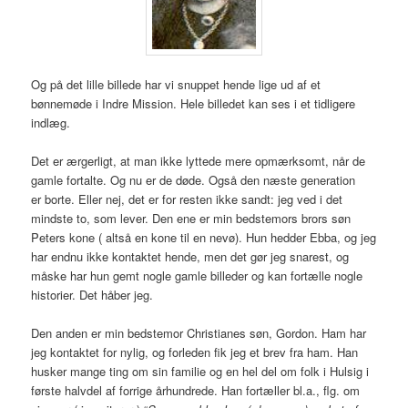
Og på det lille billede har vi snuppet hende lige ud af et
bønnemøde i Indre Mission. Hele billedet kan ses i et tidligere
indlæg.
Det er ærgerligt, at man ikke lyttede mere opmærksomt, når de
gamle fortalte. Og nu er de døde. Også den næste generation
er borte. Eller nej, det er for resten ikke sandt: jeg ved i det
mindste to, som lever. Den ene er min bedstemors brors søn
Peters kone ( altså en kone til en nevø). Hun hedder Ebba, og jeg
har endnu ikke kontaktet hende, men det gør jeg snarest, og
måske har hun gemt nogle gamle billeder og kan fortælle nogle
historier. Det håber jeg.
Den anden er min bedstemor Christianes søn, Gordon. Ham har
jeg kontaktet for nylig, og forleden fik jeg et brev fra ham. Han
husker mange ting om sin familie og en hel del om folk i Hulsig i
første halvdel af forrige århundrede. Han fortæller bl.a., flg. om