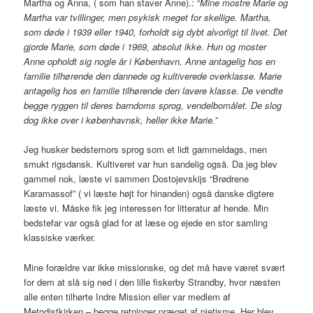
Martha og Anna, ( som han staver Anne).: “
Mine mostre Marie og
Martha var tvillinger, men psykisk meget for skellige. Martha,
som døde i 1939 eller 1940, forholdt sig dybt alvorligt til livet. Det
gjorde Marie, som døde i 1969, absolut ikke. Hun og moster
Anne opholdt sig nogle år i København, Anne antagelig hos en
familie tilhørende den dannede og kultiverede overklasse. Marie
antagelig hos en familie tilhørende den lavere klasse. De vendte
begge ryggen til deres barndoms sprog, vendelbomålet. De slog
dog ikke over i københavnsk, heller ikke Marie.”
Jeg husker bedstemors sprog som et lidt gammeldags, men
smukt rigsdansk. Kultiveret var hun sandelig også. Da jeg blev
gammel nok, læste vi sammen Dostojevskijs “Brødrene
Karamassof” ( vi læste højt for hinanden) også danske digtere
læste vi. Måske fik jeg interessen for litteratur af hende. Min
bedstefar var også glad for at læse og ejede en stor samling
klassiske værker.
Mine forældre var ikke missionske, og det må have været svært
for dem at slå sig ned i den lille fiskerby Strandby, hvor næsten
alle enten tilhørte Indre Mission eller var medlem af
Metodistkirken – begge retninger præget af pietisme. Her blev