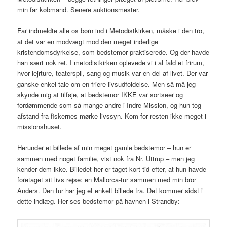
min far købmand. Senere auktionsmester.
Far indmeldte alle os børn ind i Metodistkirken, måske i den tro,
at det var en modvægt mod den meget inderlige
kristendomsdyrkelse, som bedstemor praktiserede. Og der havde
han sært nok ret. I metodistkirken oplevede vi i al fald et frirum,
hvor lejrture, teaterspil, sang og musik var en del af livet. Der var
ganske enkel tale om en friere livsudfoldelse. Men så må jeg
skynde mig at tilføje, at bedstemor IKKE var sortseer og
fordømmende som så mange andre i Indre Mission, og hun tog
afstand fra fiskernes mørke livssyn. Kom for resten ikke meget i
missionshuset.
Herunder et billede af min meget gamle bedstemor – hun er
sammen med noget familie, vist nok fra Nr. Uttrup – men jeg
kender dem ikke. Billedet her er taget kort tid efter, at hun havde
foretaget sit livs rejse: en Mallorca-tur sammen med min bror
Anders. Den tur har jeg et enkelt billede fra. Det kommer sidst i
dette indlæg. Her ses bedstemor på havnen i Strandby: