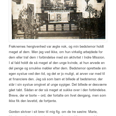
Frøknernes hengivenhed var ægte nok, og min bedstemor holdt
meget af dem. Men jeg ved ikke, om hun virkelig arbejdede for
dem eller traf dem i forbindelse med sin aktivitet i Indre Mission.
I al fald holdt de så meget af den unge kvinde, at hun arvede en
del penge og smukke møbler efter dem. Bedstemor oprettede sin
egen systue ved den tid, og det er jo muligt, at arven var med til
at financiere den. Jeg så som barn et billede af bedstemor, der
står i sin systue omgivet af unge sypiger. Det billede er desværre
gået tabt. Sådan er der så meget at sukke over i den forbindelse.
Breve, der er borte – ord, der fortalte om livet dengang, men som
ikke fik den levetid, de fortjente.
Gordon skriver i sit brev til mig flg. om de tre søstre: Marie,