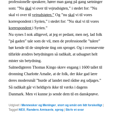
professionelle speakere, hører man gang på gang sætninger
som: ”Nu
skal
vi over til vejrudsigten,” i stedet for: ”Nu
skal vi over til
vejrudsigten.”
Og ”nu
skal
vi til vores
korrespondent i Syrien,” i stedet for: ”Nu skal vi til vores
korrespondent
i Syrien.”
Nu synes I nok alligevel, at jeg er pedant, men nej, lad folk
”på gaden” tale som de vil, men de professionelle ”talere”
bør kende til de simpleste ting om sproget. Og i ovennævnte
tilfælde ændres betydningen så radikalt, at udsagnet helt
mister sin betydning.
Salmedigteren Thomas Kingo skrev engang i 1600 tallet til
dronning Charlotte Amalie, at de folk, der ikke gad lære
deres modersmål ”burde af landet med rådne æg udjages.”
Så radikalt går vi heldigvis ikke til værks i dagens
Danmark. Men vi kunne jo sende dem til en danskprøve.
Udgivet i
Mennesker og Meninger
,
stort og småt om lidt forskelligt
|
Tagget
NEX
,
Randers Amtsavis
,
sprog
|
Skriv et svar