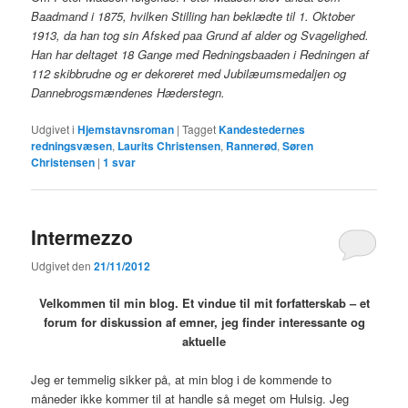
Baadmand i 1875, hvilken Stilling han beklædte til 1. Oktober
1913, da han tog sin Afsked paa Grund af alder og Svagelighed.
Han har deltaget 18 Gange med Redningsbaaden i Redningen af
112 skibbrudne og er dekoreret med Jubilæumsmedaljen og
Dannebrogsmændenes Hæderstegn.
Udgivet i
Hjemstavnsroman
|
Tagget
Kandestedernes
redningsvæsen
,
Laurits Christensen
,
Rannerød
,
Søren
Christensen
|
1
svar
Intermezzo
Udgivet den
21/11/2012
Velkommen til min blog. Et vindue til mit forfatterskab – et
forum for diskussion af emner, jeg finder interessante og
aktuelle
Jeg er temmelig sikker på, at min blog i de kommende to
måneder ikke kommer til at handle så meget om Hulsig. Jeg