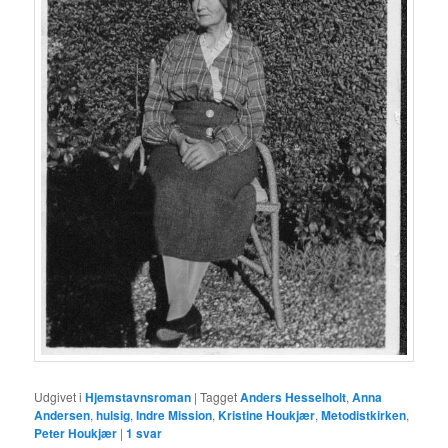
Udgivet i
Hjemstavnsroman
|
Tagget
Anders Hesselholt
,
Anna
Andersen
,
hulsig
,
Indre Mission
,
Kristine Houkjær
,
Metodistkirken
,
Peter Houkjær
|
1
svar