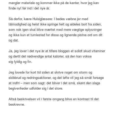
mangler materiale og kommer ikke på de kanter, hvor jeg kan
finde nyt før ind i det nye år.
Så derfor, kære Hulsiglæsere: I bedes væbne jer med
tålmodighed og helst ikke springe helt og aldeles bort fra siden,
som nok igen skal blive mættet med mere vægtige oplysninger
og ikke kun et tumlested for disse og lignende pistne ord om dit
og dat.
Ja, jeg lover i det nye år at tilføre bloggen et solidt skud vitaminer
og dertil det nødvendige antal kalorier, så den kan vokse
sig fyldig og fin.
Jeg lovede for kort tid siden at skrive noget om storm og
skibbrud og redningsaktioner, og det løfte vil jeg så småt forsøge
at indfri – men som sagt: det bliver i det små, skønt den slags
begivenheder udfolder sig i det store.
Altså beskrivelsen vil i første omgang blive en kontrast til det
beskrevne.