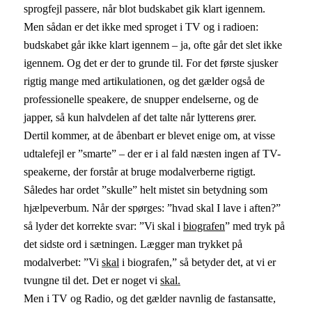
sprogfejl passere, når blot budskabet gik klart igennem.
Men sådan er det ikke med sproget i TV og i radioen:
budskabet går ikke klart igennem – ja, ofte går det slet ikke
igennem. Og det er der to grunde til. For det første sjusker
rigtig mange med artikulationen, og det gælder også de
professionelle speakere, de snupper endelserne, og de
japper, så kun halvdelen af det talte når lytterens ører.
Dertil kommer, at de åbenbart er blevet enige om, at visse
udtalefejl er ”smarte” – der er i al fald næsten ingen af TV-
speakerne, der forstår at bruge modalverberne rigtigt.
Således har ordet ”skulle” helt mistet sin betydning som
hjælpeverbum. Når der spørges: ”hvad skal I lave i aften?”
så lyder det korrekte svar: ”Vi skal i
biografen
” med tryk på
det sidste ord i sætningen. Lægger man trykket på
modalverbet: ”Vi
skal
i biografen,” så betyder det, at vi er
tvungne til det. Det er noget vi
skal.
Men i TV og Radio, og det gælder navnlig de fastansatte,