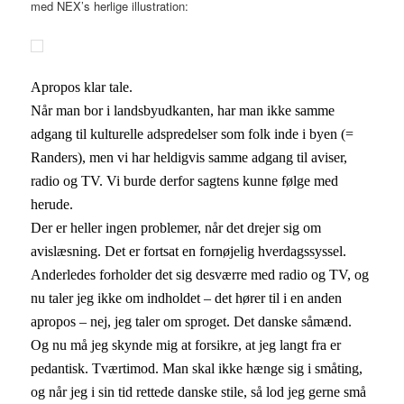
med NEX’s herlige illustration:
Apropos klar tale.
Når man bor i landsbyudkanten, har man ikke samme
adgang til kulturelle adspredelser som folk inde i byen (=
Randers), men vi har heldigvis samme adgang til aviser,
radio og TV. Vi burde derfor sagtens kunne følge med
herude.
Der er heller ingen problemer, når det drejer sig om
avislæsning. Det er fortsat en fornøjelig hverdagssyssel.
Anderledes forholder det sig desværre med radio og TV, og
nu taler jeg ikke om indholdet – det hører til i en anden
apropos – nej, jeg taler om sproget. Det danske såmænd.
Og nu må jeg skynde mig at forsikre, at jeg langt fra er
pedantisk. Tværtimod. Man skal ikke hænge sig i småting,
og når jeg i sin tid rettede danske stile, så lod jeg gerne små