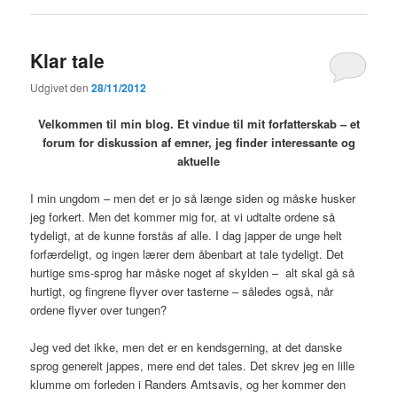
Klar tale
Udgivet den
28/11/2012
Velkommen til min blog. Et vindue til mit forfatterskab – et
forum for diskussion af emner, jeg finder interessante og
aktuelle
I min ungdom – men det er jo så længe siden og måske husker
jeg forkert. Men det kommer mig for, at vi udtalte ordene så
tydeligt, at de kunne forstås af alle. I dag japper de unge helt
forfærdeligt, og ingen lærer dem åbenbart at tale tydeligt. Det
hurtige sms-sprog har måske noget af skylden – alt skal gå så
hurtigt, og fingrene flyver over tasterne – således også, når
ordene flyver over tungen?
Jeg ved det ikke, men det er en kendsgerning, at det danske
sprog generelt jappes, mere end det tales. Det skrev jeg en lille
klumme om forleden i Randers Amtsavis, og her kommer den