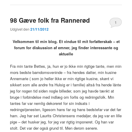
98 Gæve folk fra Rannerød
1
Udgivet den
21/11/2012
Velkommen til min blog. Et vindue til mit forfatterskab – et
forum for diskussion af emner, jeg finder interessante og
aktuelle
Fra min tante Bettes, ja, hun er jo ikke min rigtige tante, men min
mors bedste barndomsveninde – fra hendes datter, min kusine
Annemarie ( som jo heller ikke er min rigtige kusine, skønt vi
sikkert som alle andre fra Hulsig er i familie) altså fra hende lånte
jeg for nogen tid siden nogle billeder, som jeg havde tænkt at
bruge i forbindelse med indlæg om forlis og redningsfolk. Min
tantes far var nemlig dekoreret for sin indsats i
redningstjenesten, ligesom hans far og hans bedstefar var det før
ham. Jeg har set Laurits Christensens medaljer, da jeg var en lille
pige – det husker jeg, for jeg var rigtig imponeret. Og han var
stolt. Det var der også grund til. Men derom senere.