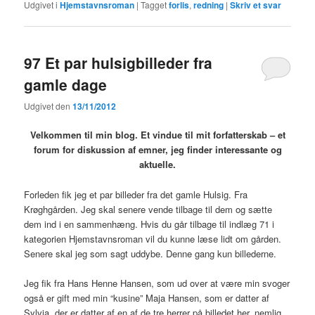
Udgivet i
Hjemstavnsroman
|
Tagget
forlis
,
redning
|
Skriv et svar
97 Et par hulsigbilleder fra
gamle dage
Udgivet den
13/11/2012
Velkommen til min blog. Et vindue til mit forfatterskab – et
forum for diskussion af emner, jeg finder interessante og
aktuelle
.
Forleden fik jeg et par billeder fra det gamle Hulsig. Fra
Krøghgården. Jeg skal senere vende tilbage til dem og sætte
dem ind i en sammenhæng. Hvis du går tilbage til indlæg 71 i
kategorien Hjemstavnsroman vil du kunne læse lidt om gården.
Senere skal jeg som sagt uddybe. Denne gang kun billederne.
Jeg fik fra Hans Henne Hansen, som ud over at være min svoger
også er gift med min “kusine” Maja Hansen, som er datter af
Sylvia, der er datter af en af de tre herrer på billedet her, nemlig