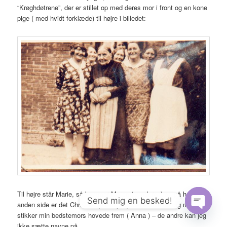
“Krøghdøtrene”, der er stillet op med deres mor i front og en kone
pige ( med hvidt forklæde) til højre i billedet:
Til højre står Marie, så kommer Maren ( moderen) og på hendes
Send mig en besked!
anden side er det Christine ( Houkjær) Mellem hende og moderen
stikker min bedstemors hovede frem ( Anna ) – de andre kan jeg
Open
ikke sætte navne på.
chaty