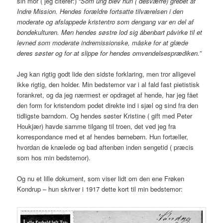
sin mor ( jeg citerer:) “
Som ung blev hun ( desværre) grebet af
Indre Mission. Hendes forældre fortsatte tilværelsen i den
moderate og afslappede kristentro som dengang var en del af
bondekulturen. Men hendes søstre lod sig åbenbart påvirke til et
levned som moderate indremissionske, måske for at glæde
deres søster og for at slippe for hendes omvendelsesprædiken.”
Jeg kan rigtig godt lide den sidste forklaring, men tror alligevel
ikke rigtig, den holder. Min bedstemor var i al fald fast pietistisk
forankret, og da jeg nærmest er opdraget af hende, har jeg fået
den form for kristendom podet direkte ind i sjæl og sind fra den
tidligste barndom. Og hendes søster Kristine ( gift med Peter
Houkjær) havde samme tilgang til troen, det ved jeg fra
korrespondance med et af hendes børnebørn. Hun fortæller,
hvordan de knælede og bad aftenbøn inden sengetid ( præcis
som hos min bedstemor).
Og nu et lille dokument, som viser lidt om den ene Frøken
Kondrup – hun skriver i 1917 dette kort til min bedstemor: