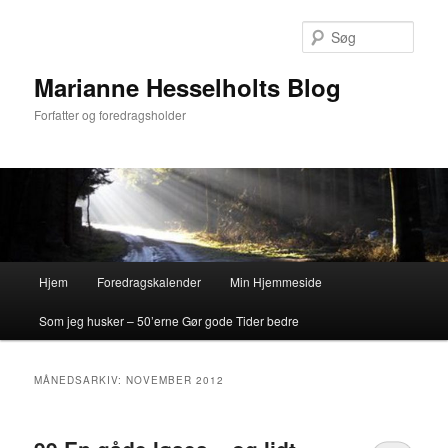
Fortsæt
Fortsæt
til
til
Søg
primært
sekundært
indhold
indhold
Marianne Hesselholts Blog
Forfatter og foredragsholder
Hovedmenu
Hjem
Foredragskalender
Min Hjemmeside
Som jeg husker – 50’erne Gør gode Tider bedre
MÅNEDSARKIV:
NOVEMBER 2012