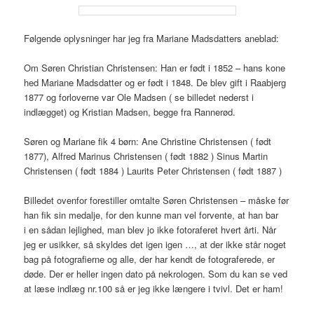
Følgende oplysninger har jeg fra Mariane Madsdatters aneblad:
Om Søren Christian Christensen: Han er født i 1852 – hans kone
hed Mariane Madsdatter og er født i 1848. De blev gift i Raabjerg
1877 og forloverne var Ole Madsen ( se billedet nederst i
indlægget) og Kristian Madsen, begge fra Rannerød.
Søren og Mariane fik 4 børn: Ane Christine Christensen ( født
1877), Alfred Marinus Christensen ( født 1882 ) Sinus Martin
Christensen ( født 1884 ) Laurits Peter Christensen ( født 1887 )
Billedet ovenfor forestiller omtalte Søren Christensen – måske før
han fik sin medalje, for den kunne man vel forvente, at han bar
i en sådan lejlighed, man blev jo ikke fotoraferet hvert årti. Når
jeg er usikker, så skyldes det igen igen …, at der ikke står noget
bag på fotografierne og alle, der har kendt de fotograferede, er
døde. Der er heller ingen dato på nekrologen. Som du kan se ved
at læse indlæg nr.100 så er jeg ikke længere i tvivl. Det er ham!