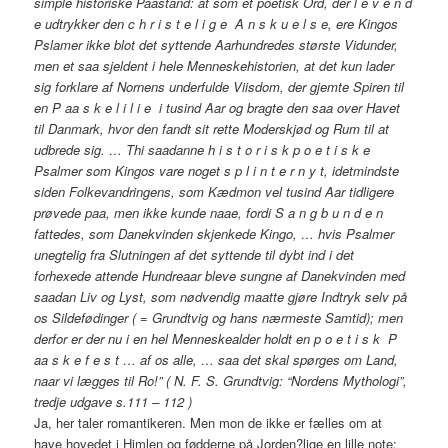
simple historiske Paastand: at som et poetisk Ord, der l e v e n d
e udtrykker den c h r i s t e l i g e A n s k u e l s e, ere Kingos
Pslamer ikke blot det syttende Aarhundredes største Vidunder,
men et saa sjeldent i hele Menneskehistorien, at det kun lader
sig forklare af Nornens underfulde Viisdom, der gjemte Spiren til
en P aa s k e l i l i e i tusind Aar og bragte den saa over Havet
til Danmark, hvor den fandt sit rette Moderskjød og Rum til at
udbrede sig. … Thi saadanne h i s t o r i s k p o e t i s k e
Psalmer som Kingos vare noget s p l i n t e r n y t, idetmindste
siden Folkevandringens, som Kædmon vel tusind Aar tidligere
prøvede paa, men ikke kunde naae, fordi S a n g b u n d e n
fattedes, som Danekvinden skjenkede Kingo, … hvis Psalmer
unegtelig fra Slutningen af det syttende til dybt ind i det
forhexede attende Hundreaar bleve sungne af Danekvinden med
saadan Liv og Lyst, som nødvendig maatte gjøre Indtryk selv på
os Sildefødinger ( = Grundtvig og hans nærmeste Samtid); men
derfor er der nu i en hel Menneskealder holdt en p o e t i s k P
aa s k e f e s t … af os alle, … saa det skal spørges om Land,
naar vi lægges til Ro!” ( N. F. S. Grundtvig: “Nordens Mythologi”,
tredje udgave s.111 – 112 )
Ja, her taler romantikeren. Men mon de ikke er fælles om at
have hovedet i Himlen og fødderne på Jorden?lige en lille note: