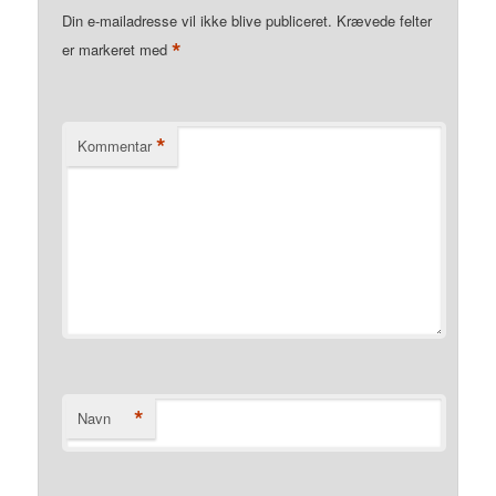
Din e-mailadresse vil ikke blive publiceret.
Krævede felter
*
er markeret med
*
Kommentar
*
Navn