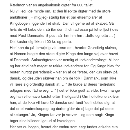
Kædmon var en angelsaksisk digter fra 600 tallet.
Nu vil jeg lige minde om, at den lillebitte digter med de store
ambitioner ( = mig/jeg) stadig har et par eksemplarer af
Kingobogen liggende i et skab. Den vil gerne ud af skabet. Så
hvis du vil købe den, så iler den til din adresse på lette fjed ( dvs.
med Post Danmarks B-post så hm hm hm …lette og lette … )
Det koster dig ikkun 100 kr. og porto.
Heri kan du på fornøjelig vis læse om, hvorfor Grundtvig skriver,
at Nornen bragte den store digter Kingo den lange vej over havet
til Danmark. Salmedigteren var nemlig af indvandrerslægt. Vi har
og har altid haft meget at takke indvandrere for. Og Kingo blev for
resten hurtigt pæredansk – var en af de første, der kun skrev på
dansk, og desuden skriver han om de folk i Danmark, som ikke
vil lære sig ordentlig dansk at: …” de burde af deres fædreland
udjages med rådne æg …” ( det er ikke godt at vide, hvor mange
æg han ville have kastet efter Theilgaard ) Om hoffolkene skriver
han, at de ikke vil lære 30 danske ord, fordi “de indbilde sig, at
det er et vadmelssprog, og derfor gider de ej tage det på deres
silketunger.” Ja, Kingos far var jo væver – og som sagt: Kingo
tager sine billeder lige ud af hverdagen.
Her ser du bogen, hvoraf der endnu som sagt findes enkelte eks.