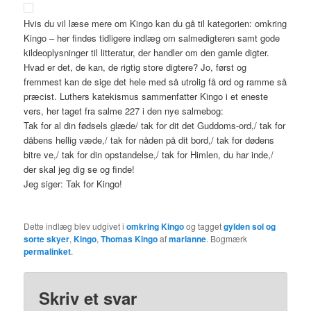
Hvis du vil læse mere om Kingo kan du gå til kategorien: omkring
Kingo – her findes tidligere indlæg om salmedigteren samt gode
kildeoplysninger til litteratur, der handler om den gamle digter.
Hvad er det, de kan, de rigtig store digtere? Jo, først og
fremmest kan de sige det hele med så utrolig få ord og ramme så
præcist. Luthers katekismus sammenfatter Kingo i et eneste
vers, her taget fra salme 227 i den nye salmebog:
Tak for al din fødsels glæde/ tak for dit det Guddoms-ord,/ tak for
dåbens hellig væde,/ tak for nåden på dit bord,/ tak for dødens
bitre ve,/ tak for din opstandelse,/ tak for Himlen, du har inde,/
der skal jeg dig se og finde!
Jeg siger: Tak for Kingo!
Dette indlæg blev udgivet i
omkring Kingo
og tagget
gylden sol og
sorte skyer
,
Kingo
,
Thomas Kingo
af
marianne
. Bogmærk
permalinket
.
Skriv et svar