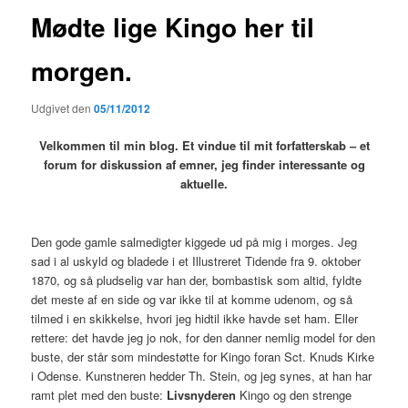
Mødte lige Kingo her til
morgen.
Udgivet den
05/11/2012
Velkommen til min blog. Et vindue til mit forfatterskab – et
forum for diskussion af emner, jeg finder interessante og
aktuelle
.
Den gode gamle salmedigter kiggede ud på mig i morges. Jeg
sad i al uskyld og bladede i et Illustreret Tidende fra 9. oktober
1870, og så pludselig var han der, bombastisk som altid, fyldte
det meste af en side og var ikke til at komme udenom, og så
tilmed i en skikkelse, hvori jeg hidtil ikke havde set ham. Eller
rettere: det havde jeg jo nok, for den danner nemlig model for den
buste, der står som mindestøtte for Kingo foran Sct. Knuds Kirke
i Odense. Kunstneren hedder Th. Stein, og jeg synes, at han har
ramt plet med den buste:
Livsnyderen
Kingo og den strenge