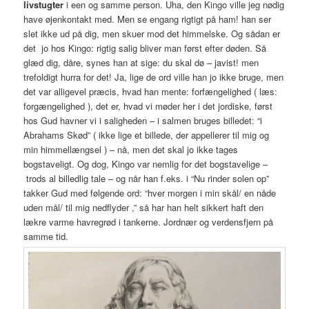
livstugter
i een og samme person. Uha, den Kingo ville jeg nødig
have øjenkontakt med. Men se engang rigtigt på ham! han ser
slet ikke ud på dig, men skuer mod det himmelske. Og sådan er
det jo hos Kingo: rigtig salig bliver man først efter døden. Så
glæd dig, dåre, synes han at sige: du skal dø – javist! men
trefoldigt hurra for det! Ja, lige de ord ville han jo ikke bruge, men
det var alligevel præcis, hvad han mente: forfængelighed ( læs:
forgængelighed ), det er, hvad vi møder her i det jordiske, først
hos Gud havner vi i saligheden – i salmen bruges billedet: “i
Abrahams Skød” ( ikke lige et billede, der appellerer til mig og
min himmellængsel ) – nå, men det skal jo ikke tages
bogstaveligt. Og dog, Kingo var nemlig for det bogstavelige –
trods al billedlig tale – og når han f.eks. i “Nu rinder solen op”
takker Gud med følgende ord: “hver morgen i min skål/ en nåde
uden mål/ til mig nedflyder ,” så har han helt sikkert haft den
lækre varme havregrød i tankerne. Jordnær og verdensfjern på
samme tid.