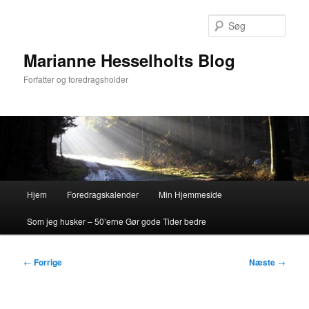
Fortsæt
til
Søg
primært
indhold
Marianne Hesselholts Blog
Forfatter og foredragsholder
Hovedmenu
Hjem
Foredragskalender
Min Hjemmeside
Som jeg husker – 50’erne Gør gode Tider bedre
Indlægsnavigation
←
Forrige
Næste
→