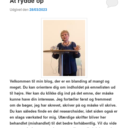
At rydde op
Udgivet den
28/03/2023
V
elkommen til min blog,
der er en blanding af mangt og
meget. Du kan orientere dig om indholdet på emnelisten ud
til højre. Her kan du klikke dig ind på det emne, der måske
kunne have din interesse. Jeg fortæller først og fremmest
om de bøger, jeg har skrevet, skriver på og måske vil skrive.
Du kan således finde en del researchsider, idet siden også er
en slags værksted for mig. Ufærdige skrifter bliver her
behandlet (mishandlet) til det bedre forhåbentlig. Vil du vide