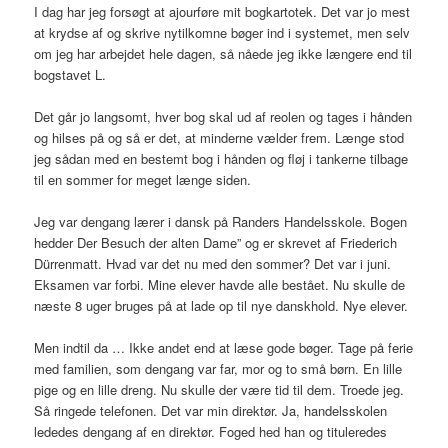
I dag har jeg forsøgt at ajourføre mit bogkartotek. Det var jo mest
at krydse af og skrive nytilkomne bøger ind i systemet, men selv
om jeg har arbejdet hele dagen, så nåede jeg ikke længere end til
bogstavet L.
Det går jo langsomt, hver bog skal ud af reolen og tages i hånden
og hilses på og så er det, at minderne vælder frem. Længe stod
jeg sådan med en bestemt bog i hånden og fløj i tankerne tilbage
til en sommer for meget længe siden.
Jeg var dengang lærer i dansk på Randers Handelsskole. Bogen
hedder Der Besuch der alten Dame” og er skrevet af Friederich
Dürrenmatt. Hvad var det nu med den sommer? Det var i juni.
Eksamen var forbi. Mine elever havde alle bestået. Nu skulle de
næste 8 uger bruges på at lade op til nye danskhold. Nye elever.
Men indtil da … Ikke andet end at læse gode bøger. Tage på ferie
med familien, som dengang var far, mor og to små børn. En lille
pige og en lille dreng. Nu skulle der være tid til dem. Troede jeg.
Så ringede telefonen. Det var min direktør. Ja, handelsskolen
lededes dengang af en direktør. Foged hed han og tituleredes