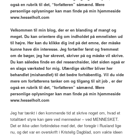
også en rubrik til det, “forfatteren” såmænd. Mere
personlige oplysninger kan man finde på min hjemmeside
www.hesselholt.com
V
elkommen til min blog,
der er en blanding af mangt og
meget. Du kan orientere dig om indholdet på emnelisten ud
til højre. Her kan du klikke dig ind på det emne, der måske
kunne have din interesse. Jeg fortæller først og fremmest
om de bøger, jeg har skrevet, skriver på og måske vil skrive.
Du kan således finde en del researchsider, idet siden også er
en slags værksted for mig. Ufærdige skrifter bliver her
behandlet (mishandlet) til det bedre forhåbentlig. Vil du vide
mere om forfatterens tanker om og tilgang til sit job , er der
også en rubrik til det, “forfatteren” såmænd. Mere
personlige oplysninger kan man finde på min hjemmeside
www.hesselholt.com
Jeg har tænkt i den kommende tid at skrive noget om, hvad et
totalitært styre kan gøre ved mennesker – ved MENNESKET.
Det er ikke uden forbindelse med det, der foregår i Rusland lige
nu, og det var en overskrift i Kristelig Dagblad, som vakte ideen