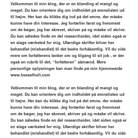
V
elkommen til min blog,
der er en blanding af mangt og
meget. Du kan orientere dig om indholdet på emnelisten ud
til højre. Her kan du klikke dig ind på det emne, der måske
kunne have din interesse. Jeg fortæller først og fremmest
om de bøger, jeg har skrevet, skriver på og måske vil skrive.
Du kan således finde en del researchsider, idet siden også er
en slags værksted for mig. Ufærdige skrifter bliver her
behandlet (mishandlet) til det bedre forhåbentlig. Vil du vide
mere om forfatterens tanker om og tilgang til sit job , er der
også en rubrik til det, “forfatteren” såmænd. Mere
personlige oplysninger kan man finde på min hjemmeside
www.hesselholt.com
V
elkommen til min blog,
der er en blanding af mangt og
meget. Du kan orientere dig om indholdet på emnelisten ud
til højre. Her kan du klikke dig ind på det emne, der måske
kunne have din interesse. Jeg fortæller først og fremmest
om de bøger, jeg har skrevet, skriver på og måske vil skrive.
Du kan således finde en del researchsider, idet siden også er
en slags værksted for mig. Ufærdige skrifter bliver her
behandlet (mishandlet) til det bedre forhåbentlig. Vil du vide