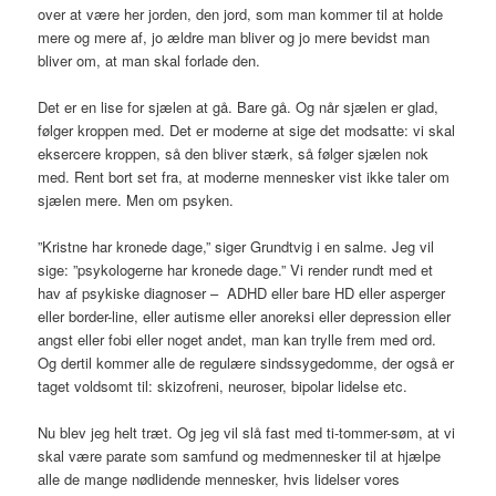
over at være her jorden, den jord, som man kommer til at holde
mere og mere af, jo ældre man bliver og jo mere bevidst man
bliver om, at man skal forlade den.
Det er en lise for sjælen at gå. Bare gå. Og når sjælen er glad,
følger kroppen med. Det er moderne at sige det modsatte: vi skal
eksercere kroppen, så den bliver stærk, så følger sjælen nok
med. Rent bort set fra, at moderne mennesker vist ikke taler om
sjælen mere. Men om psyken.
”Kristne har kronede dage,” siger Grundtvig i en salme. Jeg vil
sige: ”psykologerne har kronede dage.” Vi render rundt med et
hav af psykiske diagnoser – ADHD eller bare HD eller asperger
eller border-line, eller autisme eller anoreksi eller depression eller
angst eller fobi eller noget andet, man kan trylle frem med ord.
Og dertil kommer alle de regulære sindssygedomme, der også er
taget voldsomt til: skizofreni, neuroser, bipolar lidelse etc.
Nu blev jeg helt træt. Og jeg vil slå fast med ti-tommer-søm, at vi
skal være parate som samfund og medmennesker til at hjælpe
alle de mange nødlidende mennesker, hvis lidelser vores