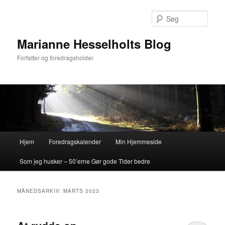
Fortsæt
Fortsæt
til
til
Søg
primært
sekundært
indhold
indhold
Marianne Hesselholts Blog
Forfatter og foredragsholder
Hovedmenu
Hjem
Foredragskalender
Min Hjemmeside
Som jeg husker – 50’erne Gør gode Tider bedre
MÅNEDSARKIV:
MARTS 2023