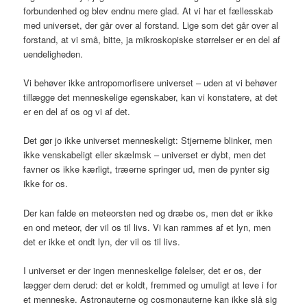
forbundenhed og blev endnu mere glad. At vi har et fællesskab
med universet, der går over al forstand. Lige som det går over al
forstand, at vi små, bitte, ja mikroskopiske størrelser er en del af
uendeligheden.
Vi behøver ikke antropomorfisere universet – uden at vi behøver
tillægge det menneskelige egenskaber, kan vi konstatere, at det
er en del af os og vi af det.
Det gør jo ikke universet menneskeligt: Stjernerne blinker, men
ikke venskabeligt eller skælmsk – universet er dybt, men det
favner os ikke kærligt, træerne springer ud, men de pynter sig
ikke for os.
Der kan falde en meteorsten ned og dræbe os, men det er ikke
en ond meteor, der vil os til livs. Vi kan rammes af et lyn, men
det er ikke et ondt lyn, der vil os til livs.
I universet er der ingen menneskelige følelser, det er os, der
lægger dem derud: det er koldt, fremmed og umuligt at leve i for
et menneske. Astronauterne og cosmonauterne kan ikke slå sig