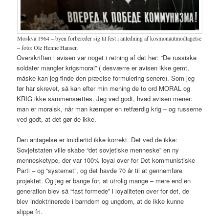
Moskva 1964 – byen forbereder sig til fest i anledning af kosmonautmodtagelse
– foto: Ole Henne Hansen
Overskriften i avisen var noget i retning af det her: “De russiske
soldater mangler krigsmoral” ( desværre er avisen ikke gemt,
måske kan jeg finde den præcise formulering senere). Som jeg
før har skrevet, så kan efter min mening de to ord MORAL og
KRIG ikke sammensættes. Jeg ved godt, hvad avisen mener:
man er moralsk, når man kæmper en retfærdig krig – og russerne
ved godt, at det gør de ikke.
Den antagelse er imidlertid ikke korrekt. Det ved de ikke:
Sovjetstaten ville skabe “det sovjetiske menneske” en ny
mennesketype, der var 100% loyal over for Det kommunistiske
Parti – og “systemet”, og det havde 70 år til at gennemføre
projektet. Og jeg er bange for, at utrolig mange – mere end en
generation blev så “fast formede” i loyaliteten over for det, de
blev indoktrinerede i barndom og ungdom, at de ikke kunne
slippe fri.