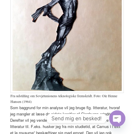
Fra udstilling om Sovjetunionens teknologiske fremskridt. Foto: Ole Henne
Hansen (1964)
Som baggrund for min analyse vil jeg bruge flg. litteratur, hvoraf
jeg mangler at læse de sidste kapitler af Ginzburgs erindringer.
Send mig en besked!
Derefter vil jeg vende tilbage. Muligvis vil der støde mere
litteratur til. F.eks. husker jeg fra min studietid, at Camus i l”exil
Open
et le royaume” beskæftiger sig med emnet. Den vil jeg nok
chaty