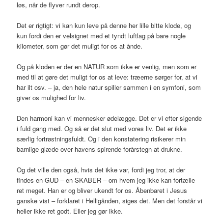
løs, når de flyver rundt derop.
Det er rigtigt: vi kan kun leve på denne her lille bitte klode, og
kun fordi den er velsignet med et tyndt luftlag på bare nogle
kilometer, som gør det muligt for os at ånde.
Og på kloden er der en NATUR som ikke er venlig, men som er
med til at gøre det muligt for os at leve: træerne sørger for, at vi
har ilt osv. – ja, den hele natur spiller sammen i en symfoni, som
giver os mulighed for liv.
Den harmoni kan vi mennesker ødelægge. Det er vi efter sigende
i fuld gang med. Og så er det slut med vores liv. Det er ikke
særlig fortrøstningsfuldt. Og i den konstatering risikerer min
barnlige glæde over havens spirende forårstegn at drukne.
Og det ville den også, hvis det ikke var, fordi jeg tror, at der
findes en GUD – en SKABER – om hvem jeg ikke kan fortælle
ret meget. Han er og bliver ukendt for os. Åbenbaret i Jesus
ganske vist – forklaret i Helligånden, siges det. Men det forstår vi
heller ikke ret godt. Eller jeg gør ikke.