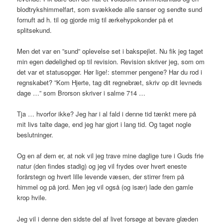
blodtrykshimmelfart, som svækkede alle sanser og sendte sund
fornuft ad h. til og gjorde mig til ærkehypokonder på et
splitsekund.
Men det var en ”sund” oplevelse set i bakspejlet. Nu fik jeg taget
min egen dødelighed op til revision. Revision skriver jeg, som om
det var et statusopgør. Hør lige!: stemmer pengene? Har du rod i
regnskabet? ”Kom Hjerte, tag dit regnebræt, skriv op dit levneds
dage …” som Brorson skriver i salme 714 …
Tja … hvorfor ikke? Jeg har i al fald i denne tid tænkt mere på
mit livs talte dage, end jeg har gjort i lang tid. Og taget nogle
beslutninger.
Og en af dem er, at nok vil jeg trave mine daglige ture i Guds frie
natur (den findes stadig) og jeg vil frydes over hvert eneste
forårstegn og hvert lille levende væsen, der stirrer frem på
himmel og på jord. Men jeg vil også (og især) lade den gamle
krop hvile.
Jeg vil i denne den sidste del af livet forsøge at bevare glæden