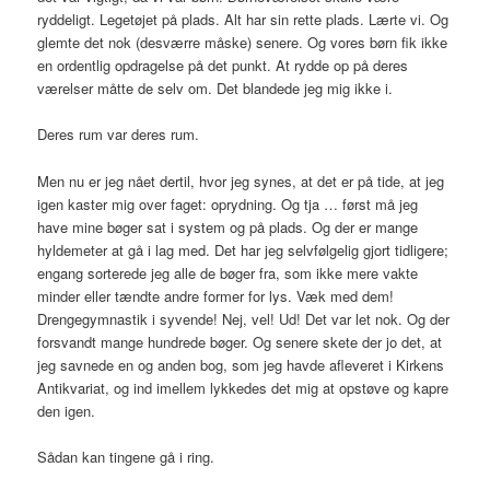
ryddeligt. Legetøjet på plads. Alt har sin rette plads. Lærte vi. Og
glemte det nok (desværre måske) senere. Og vores børn fik ikke
en ordentlig opdragelse på det punkt. At rydde op på deres
værelser måtte de selv om. Det blandede jeg mig ikke i.
Deres rum var deres rum.
Men nu er jeg nået dertil, hvor jeg synes, at det er på tide, at jeg
igen kaster mig over faget: oprydning. Og tja … først må jeg
have mine bøger sat i system og på plads. Og der er mange
hyldemeter at gå i lag med. Det har jeg selvfølgelig gjort tidligere;
engang sorterede jeg alle de bøger fra, som ikke mere vakte
minder eller tændte andre former for lys. Væk med dem!
Drengegymnastik i syvende! Nej, vel! Ud! Det var let nok. Og der
forsvandt mange hundrede bøger. Og senere skete der jo det, at
jeg savnede en og anden bog, som jeg havde afleveret i Kirkens
Antikvariat, og ind imellem lykkedes det mig at opstøve og kapre
den igen.
Sådan kan tingene gå i ring.