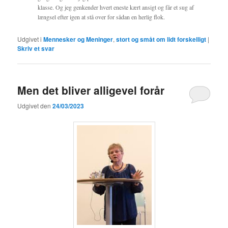
klasse. Og jeg genkender hvert eneste kært ansigt og får et sug af
længsel efter igen at stå over for sådan en herlig flok.
Udgivet i
Mennesker og Meninger
,
stort og småt om lidt forskelligt
|
Skriv et svar
Men det bliver alligevel forår
Udgivet den
24/03/2023