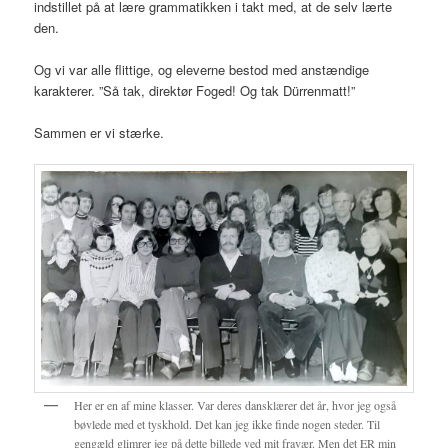
indstillet på at lære grammatikken i takt med, at de selv lærte
den.
Og vi var alle flittige, og eleverne bestod med anstændige
karakterer. ”Så tak, direktør Foged! Og tak Dürrenmatt!”
Sammen er vi stærke.
Her er en af mine klasser. Var deres dansklærer det år, hvor jeg også
bøvlede med et tyskhold. Det kan jeg ikke finde nogen steder. Til
gengæld glimrer jeg på dette billede ved mit fravær. Men det ER min