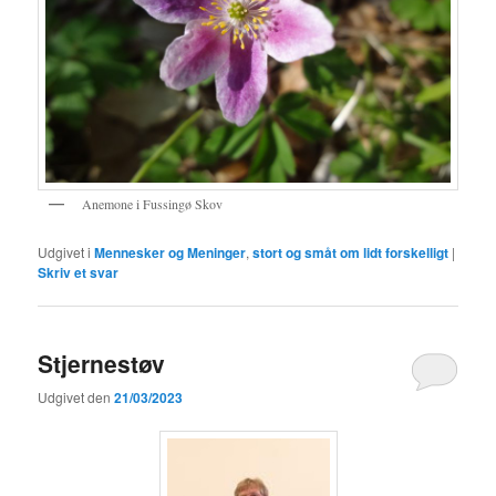
Anemone i Fussingø Skov
Udgivet i
Mennesker og Meninger
,
stort og småt om lidt forskelligt
|
Skriv et svar
Stjernestøv
Udgivet den
21/03/2023