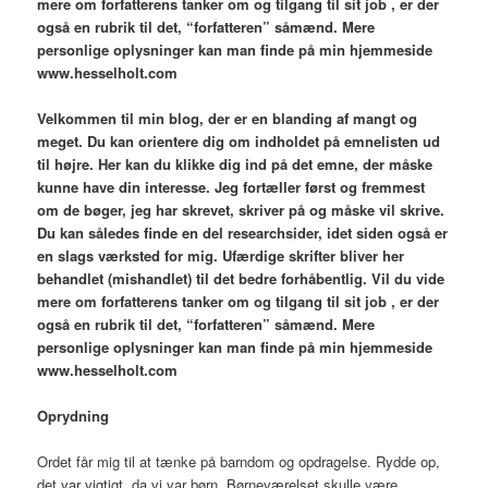
mere om forfatterens tanker om og tilgang til sit job , er der
også en rubrik til det, “forfatteren” såmænd. Mere
personlige oplysninger kan man finde på min hjemmeside
www.hesselholt.com
V
elkommen til min blog,
der er en blanding af mangt og
meget. Du kan orientere dig om indholdet på emnelisten ud
til højre. Her kan du klikke dig ind på det emne, der måske
kunne have din interesse. Jeg fortæller først og fremmest
om de bøger, jeg har skrevet, skriver på og måske vil skrive.
Du kan således finde en del researchsider, idet siden også er
en slags værksted for mig. Ufærdige skrifter bliver her
behandlet (mishandlet) til det bedre forhåbentlig. Vil du vide
mere om forfatterens tanker om og tilgang til sit job , er der
også en rubrik til det, “forfatteren” såmænd. Mere
personlige oplysninger kan man finde på min hjemmeside
www.hesselholt.com
Oprydning
Ordet får mig til at tænke på barndom og opdragelse. Rydde op,
det var vigtigt, da vi var børn. Børneværelset skulle være