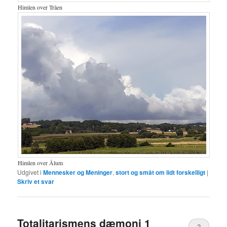
Himlen over Tråen
Himlen over Ålum
Udgivet i
Mennesker og Meninger
,
stort og småt om lidt forskelligt
|
Skriv et svar
Totalitarismens dæmoni 1
2