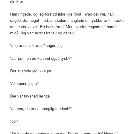
direktør.
Han ringede, og jeg forstod ikke lige først, hvad det var, han
sagde. Jo, noget med, at skolen manglede en tysklærer til næste
semester. Javel. En tysklærer? Men hvorfor ringede så han til
mig? Jeg var lærer i fransk og dansk.
”Jeg er dansklærer,” sagde jeg.
”Ja, ja, men du kan vel også tysk?”
Det svarede jeg ikke på.
Vel kunne jeg ej!
Der var tavshed længe.
”Jamen, du er da sproglig student?”
”Jo.”
”Så kan du da sagtens klare det. Det er jo bare en HX-klasse.”