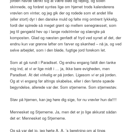
jorden havde tænkt sig at være blød og føjelig, og solen
skinnede, og foråret syntes lige om hjørnet trods kalenderens
vrøvlen om vinter, og jeg gik der og rodede som et andet lille
(eller stort) dyr i den danske muld og følte mig omtrent lykkelig,
fordi der spirede så meget grønt op mellem senegræsset, som
jeg til gengæld hev op i lange rodstrimler og slængte på
komposten. Glad og næsten genfødt af fryd ved synet af det, der
endnu kun var grønne løfter om farver og skønhed – nå ja, og ved
selve arbejdet, som i den bløde, fugtige jord forekom let.
Som at gå rundt i Paradiset. Og endnu engang faldt den tanke
mig ind, at vi er lige midt i … ja, ikke bare evigheden, men
Paradiset. At det virkelig er på jorden. Ligesom
vi
er på jorden.
Og at vi engang før altings skabelse, eller i den første spæde
begyndelse, allerede var der. Som stjernerne. Som stjernestøv.
Støv på hjernen, kan jeg høre dig sige, for nu vrøvler hun da!!!!
Mennesket og Stjernerne. Ja, men det er jo lige akkurat sådan
det er: Mennesket og Stjernerne.
Og så var det jo, jeg hørte A. A. ’s beretning om al tings