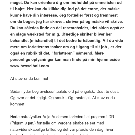
meget. Du kan orientere dig om indholdet på emnelisten ud
til højre. Her kan du klikke dig ind på det emne, der måske
kunne have din interesse. Jeg fortæller først og fremmest
om de bøger, jeg har skrevet, skriver på og måske vil skrive.
Du kan således finde en del researchsider, idet siden også er
en slags værksted for mig. Ufærdige skrifter bliver her
behandlet (mishandlet) til det bedre forhåbentlig. Vil du vide
mere om forfatterens tanker om og tilgang til sit job , er der
også en rubrik til det, “forfatteren” såmænd. Mere
personlige oplysninger kan man finde på min hjemmeside
www.hesselholt.com
Af støv er du kommet
Sådan lyder begravelsesritualets ord på engelsk. Dust to dust.
Og hvor er det rigtigt. Og smukt. Og trøsterigt. Af støv er du
kommet.
Hørte astrofysiker Anja Andersen forleden i et program i DR
(Pilgrim 8 jan.) fortælle om verdens skabelse set med
naturvidenskabelige briller, og det var præcis den dag, hvor