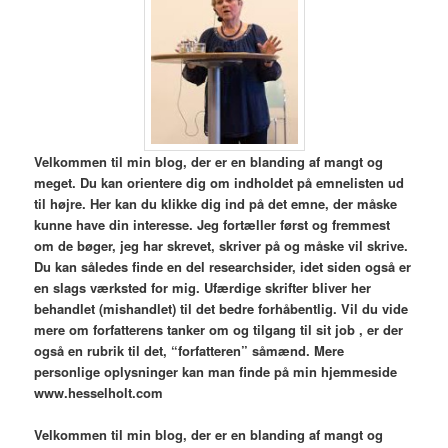
V
elkommen til min blog,
der er en blanding af mangt og
meget. Du kan orientere dig om indholdet på emnelisten ud
til højre. Her kan du klikke dig ind på det emne, der måske
kunne have din interesse. Jeg fortæller først og fremmest
om de bøger, jeg har skrevet, skriver på og måske vil skrive.
Du kan således finde en del researchsider, idet siden også er
en slags værksted for mig. Ufærdige skrifter bliver her
behandlet (mishandlet) til det bedre forhåbentlig. Vil du vide
mere om forfatterens tanker om og tilgang til sit job , er der
også en rubrik til det, “forfatteren” såmænd. Mere
personlige oplysninger kan man finde på min hjemmeside
www.hesselholt.com
V
elkommen til min blog,
der er en blanding af mangt og