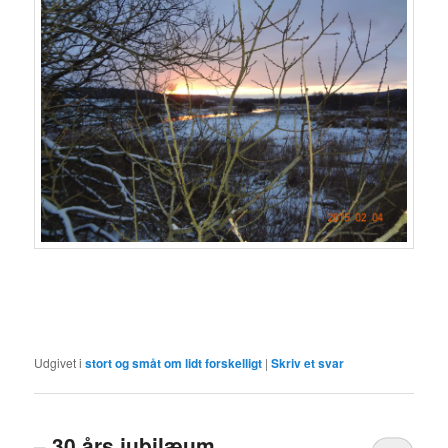
Udgivet i
stort og småt om lidt forskelligt
|
Skriv et svar
– 30 års jubilæum