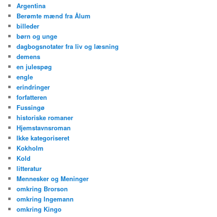
Argentina
Berømte mænd fra Ålum
billeder
børn og unge
dagbogsnotater fra liv og læsning
demens
en julespøg
engle
erindringer
forfatteren
Fussingø
historiske romaner
Hjemstavnsroman
Ikke kategoriseret
Kokholm
Kold
litteratur
Mennesker og Meninger
omkring Brorson
omkring Ingemann
omkring Kingo