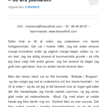
Udgivet den
11/03/2015
Info: marianne@hesselholt.com – tlf.: 86 46 60 87 –
hjemmeside: www.hesselholt.com
Dette forår er 30 år siden, jeg underskrev min første
forlagskontrakt. Det var i foråret 1985. Jeg har siden skrevet
mange kontrakter under og udgivet mange bøger, sådan ca. en
om året. Jeg har aldrig skrevet af kommercielle grunde – så ville
jeg have valgt helt andre genrer. Jeg har skrevet de bøger, jeg
godt selv gad læse, hvis en anden havde skrevet dem.
Men den første tekst var en lille komedie, “Ballade i Brugsen”,
og den solgte jeg ved at underskrive mit livs første kontrakt – for
30 år siden – og da var jeg jo lidt benovet over at nogen gad købe
det lille håndarbejde, jeg havde nørklet sammen, og jeg skrev
glad under på nedenstående tilbud. Og med skam at melde
havde jeg ikke tænkt mig om. Stykket blev en stor succes. Det
blev spillet overalt i landets forsamlingshuse og på de små