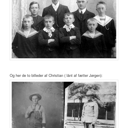
Og her de to billeder af Christian ( lånt af fætter Jørgen):