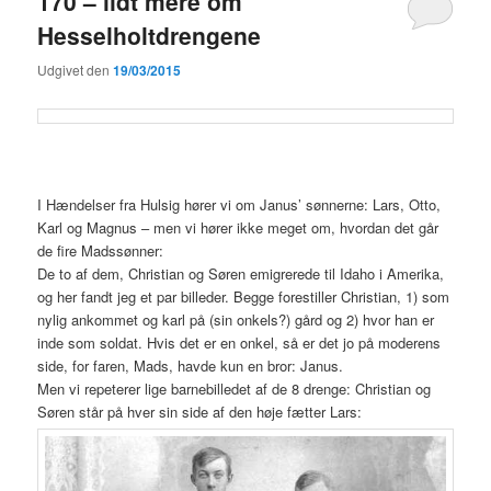
170 – lidt mere om
Hesselholtdrengene
Udgivet den
19/03/2015
I Hændelser fra Hulsig hører vi om Janus’ sønnerne: Lars, Otto,
Karl og Magnus – men vi hører ikke meget om, hvordan det går
de fire Madssønner:
De to af dem, Christian og Søren emigrerede til Idaho i Amerika,
og her fandt jeg et par billeder. Begge forestiller Christian, 1) som
nylig ankommet og karl på (sin onkels?) gård og 2) hvor han er
inde som soldat. Hvis det er en onkel, så er det jo på moderens
side, for faren, Mads, havde kun en bror: Janus.
Men vi repeterer lige barnebilledet af de 8 drenge: Christian og
Søren står på hver sin side af den høje fætter Lars: