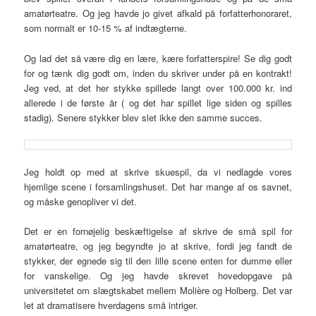
amatørteatre. Og jeg havde jo givet afkald på forfatterhonoraret,
som normalt er 10-15 % af indtægterne.
Og lad det så være dig en lære, kære forfatterspire! Se dig godt
for og tænk dig godt om, inden du skriver under på en kontrakt!
Jeg ved, at det her stykke spillede langt over 100.000 kr. ind
allerede i de første år ( og det har spillet lige siden og spilles
stadig). Senere stykker blev slet ikke den samme succes.
Jeg holdt op med at skrive skuespil, da vi nedlagde vores
hjemlige scene i forsamlingshuset. Det har mange af os savnet,
og måske genopliver vi det.
Det er en fornøjelig beskæftigelse af skrive de små spil for
amatørteatre, og jeg begyndte jo at skrive, fordi jeg fandt de
stykker, der egnede sig til den lille scene enten for dumme eller
for vanskelige. Og jeg havde skrevet hovedopgave på
universitetet om slægtskabet mellem Molière og Holberg. Det var
let at dramatisere hverdagens små intriger.