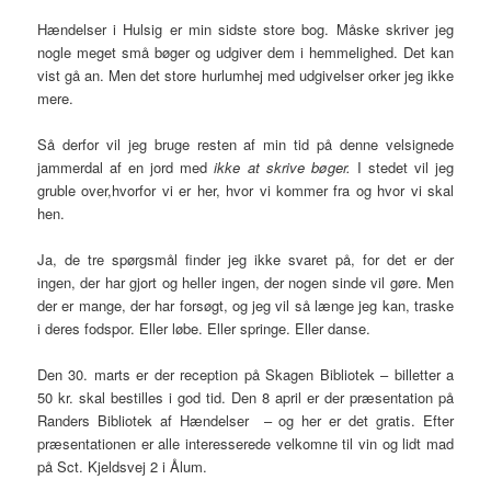
Hændelser i Hulsig er min sidste store bog. Måske skriver jeg
nogle meget små bøger og udgiver dem i hemmelighed. Det kan
vist gå an. Men det store hurlumhej med udgivelser orker jeg ikke
mere.
Så derfor vil jeg bruge resten af min tid på denne velsignede
jammerdal af en jord med
ikke at skrive bøger.
I stedet vil jeg
gruble over,hvorfor vi er her, hvor vi kommer fra og hvor vi skal
hen.
Ja, de tre spørgsmål finder jeg ikke svaret på, for det er der
ingen, der har gjort og heller ingen, der nogen sinde vil gøre. Men
der er mange, der har forsøgt, og jeg vil så længe jeg kan, traske
i deres fodspor. Eller løbe. Eller springe. Eller danse.
Den 30. marts er der reception på Skagen Bibliotek – billetter a
50 kr. skal bestilles i god tid. Den 8 april er der præsentation på
Randers Bibliotek af Hændelser – og her er det gratis. Efter
præsentationen er alle interesserede velkomne til vin og lidt mad
på Sct. Kjeldsvej 2 i Ålum.