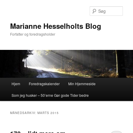
Fortsæt
Fortsæt
til
til
Søg
primært
sekundært
indhold
indhold
Marianne Hesselholts Blog
Forfatter og foredragsholder
Hovedmenu
Hjem
Foredragskalender
Min Hjemmeside
Som jeg husker – 50’erne Gør gode Tider bedre
MÅNEDSARKIV:
MARTS 2015