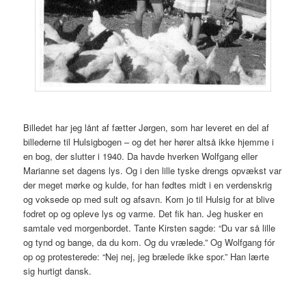
Billedet har jeg lånt af fætter Jørgen, som har leveret en del af
billederne til Hulsigbogen – og det her hører altså ikke hjemme i
en bog, der slutter i 1940. Da havde hverken Wolfgang eller
Marianne set dagens lys. Og i den lille tyske drengs opvækst var
der meget mørke og kulde, for han fødtes midt i en verdenskrig
og voksede op med sult og afsavn. Kom jo til Hulsig for at blive
fodret op og opleve lys og varme. Det fik han. Jeg husker en
samtale ved morgenbordet. Tante Kirsten sagde: “Du var så lille
og tynd og bange, da du kom. Og du vrælede.” Og Wolfgang fór
op og protesterede: “Nej nej, jeg brælede ikke spor.” Han lærte
sig hurtigt dansk.