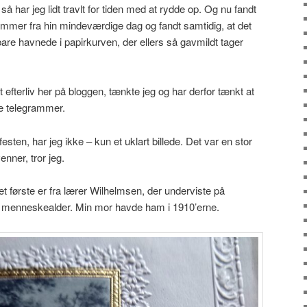
så har jeg lidt travlt for tiden med at rydde op. Og nu fandt
ammer fra hin mindeværdige dag og fandt samtidig, at det
bare havnede i papirkurven, der ellers så gavmildt tager
 et efterliv her på bloggen, tænkte jeg og har derfor tænkt at
le telegrammer.
sten, har jeg ikke – kun et uklart billede. Det var en stor
enner, tror jeg.
t første er fra lærer Wilhelmsen, der underviste på
 menneskealder. Min mor havde ham i 1910’erne.