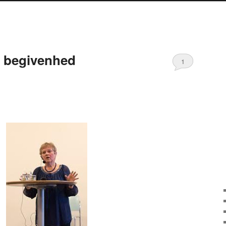
n begivenhed
1