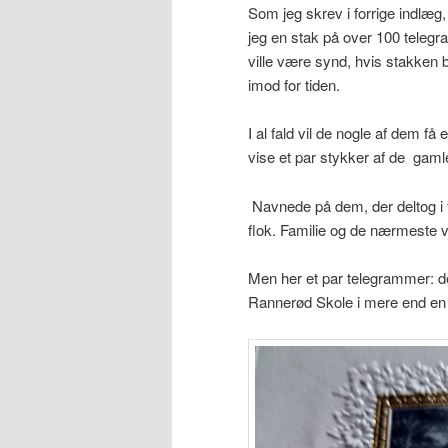
Som jeg skrev i forrige indlæg, 
jeg en stak på over 100 telegr
ville være synd, hvis stakken 
imod for tiden.
I al fald vil de nogle af dem få
vise et par stykker af de gam
Navnede på dem, der deltog i fe
flok. Familie og de nærmeste v
Men her et par telegrammer: de
Rannerød Skole i mere end en