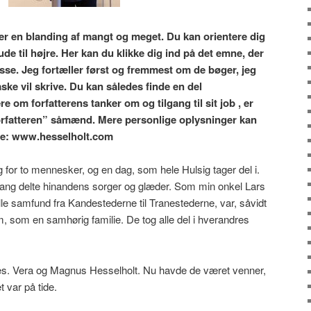
er en blanding af mangt og meget. Du kan orientere dig
de til højre. Her kan du klikke dig ind på det emne, der
se. Jeg fortæller først og fremmest om de bøger, jeg
ske vil skrive. Du kan således finde en del
e om forfatterens tanker om og tilgang til sit job , er
“forfatteren” såmænd. Mere personlige oplysninger kan
de: www.hesselholt.com
or to mennesker, og en dag, som hele Hulsig tager del i.
gang delte hinandens sorger og glæder. Som min onkel Lars
lille samfund fra Kandestederne til Tranestederne, var, såvidt
, som en samhørig familie. De tog alle del i hverandres
dres. Vera og Magnus Hesselholt. Nu havde de været venner,
 var på tide.