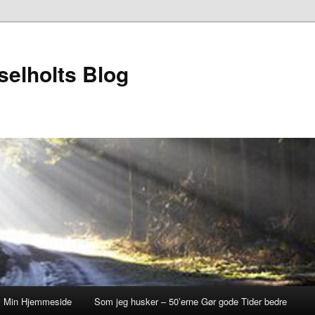
elholts Blog
Min Hjemmeside
Som jeg husker – 50’erne Gør gode Tider bedre