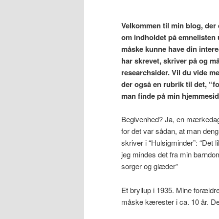
Velkommen til min blog,
der 
om indholdet på emnelisten u
måske kunne have din interes
har skrevet, skriver på og må
researchsider. Vil du vide mer
der også en rubrik til det, 
man finde på min hjemmesi
Begivenhed? Ja, en mærkedag f
for det var sådan, at man den
skriver i “Hulsigminder”: “Det 
jeg mindes det fra min barndom
sorger og glæder”
Et bryllup i 1935. Mine foræl
måske kærester i ca. 10 år. Det