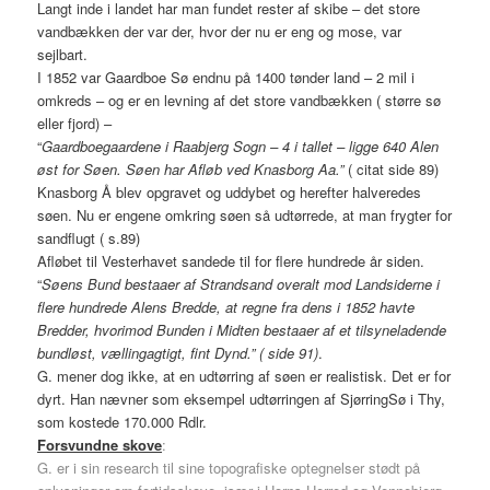
Langt inde i landet har man fundet rester af skibe – det store
vandbækken der var der, hvor der nu er eng og mose, var
sejlbart.
I 1852 var Gaardboe Sø endnu på 1400 tønder land – 2 mil i
omkreds – og er en levning af det store vandbækken ( større sø
eller fjord) –
“
Gaardboegaardene i Raabjerg Sogn – 4 i tallet – ligge 640 Alen
øst for Søen. Søen har Afløb ved Knasborg Aa.”
( citat side 89)
Knasborg Å blev opgravet og uddybet og herefter halveredes
søen. Nu er engene omkring søen så udtørrede, at man frygter for
sandflugt ( s.89)
Afløbet til Vesterhavet sandede til for flere hundrede år siden.
“
Søens Bund bestaaer af Strandsand overalt mod Landsiderne i
flere hundrede Alens Bredde, at regne fra dens i 1852 havte
Bredder, hvorimod Bunden i Midten bestaaer af et tilsyneladende
bundløst, vællingagtigt, fint Dynd.” ( side 91)
.
G. mener dog ikke, at en udtørring af søen er realistisk. Det er for
dyrt. Han nævner som eksempel udtørringen af SjørringSø i Thy,
som kostede 170.000 Rdlr.
Forsvundne skove
:
G. er i sin research til sine topografiske optegnelser stødt på