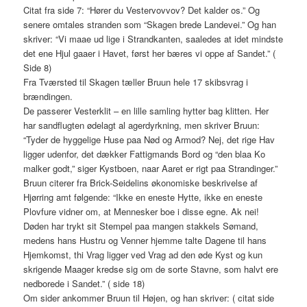
Citat fra side 7: “Hører du Vestervovvov? Det kalder os.” Og
senere omtales stranden som “Skagen brede Landevei.” Og han
skriver: “Vi maae ud lige i Strandkanten, saaledes at idet mindste
det ene Hjul gaaer i Havet, først her bæres vi oppe af Sandet.” (
Side 8)
Fra Tværsted til Skagen tæller Bruun hele 17 skibsvrag i
brændingen.
De passerer Vesterklit – en lille samling hytter bag klitten. Her
har sandflugten ødelagt al agerdyrkning, men skriver Bruun:
“Tyder de hyggelige Huse paa Nød og Armod? Nej, det rige Hav
ligger udenfor, det dækker Fattigmands Bord og “den blaa Ko
malker godt,” siger Kystboen, naar Aaret er rigt paa Strandinger.”
Bruun citerer fra Brick-Seidelins økonomiske beskrivelse af
Hjørring amt følgende: “Ikke en eneste Hytte, ikke en eneste
Plovfure vidner om, at Mennesker boe i disse egne. Ak nei!
Døden har trykt sit Stempel paa mangen stakkels Sømand,
medens hans Hustru og Venner hjemme talte Dagene til hans
Hjemkomst, thi Vrag ligger ved Vrag ad den øde Kyst og kun
skrigende Maager kredse sig om de sorte Stavne, som halvt ere
nedborede i Sandet.” ( side 18)
Om sider ankommer Bruun til Højen, og han skriver: ( citat side