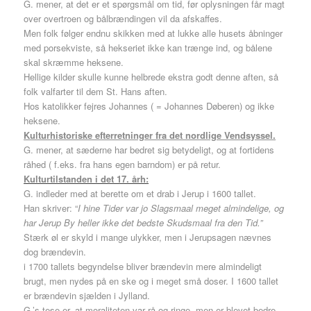
G. mener, at det er et spørgsmål om tid, før oplysningen får magt
over overtroen og bålbrændingen vil da afskaffes.
Men folk følger endnu skikken med at lukke alle husets åbninger
med porsekviste, så hekseriet ikke kan trænge ind, og bålene
skal skræmme heksene.
Hellige kilder skulle kunne helbrede ekstra godt denne aften, så
folk valfarter til dem St. Hans aften.
Hos katolikker fejres Johannes ( = Johannes Døberen) og ikke
heksene.
Kulturhistoriske efterretninger fra det nordlige Vendsyssel.
G. mener, at sæderne har bedret sig betydeligt, og at fortidens
råhed ( f.eks. fra hans egen barndom) er på retur.
Kulturtilstanden i det 17. årh:
G. indleder med at berette om et drab i Jerup i 1600 tallet.
Han skriver: “
I hine Tider var jo Slagsmaal meget almindelige, og
har Jerup By heller ikke det bedste Skudsmaal fra den Tid.”
Stærk øl er skyld i mange ulykker, men i Jerupsagen nævnes
dog brændevin.
i 1700 tallets begyndelse bliver brændevin mere almindeligt
brugt, men nydes på en ske og i meget små doser. I 1600 tallet
er brændevin sjælden i Jylland.
G.’s tese er, at moraliteten var rå og ringe, men er blevet bedre,