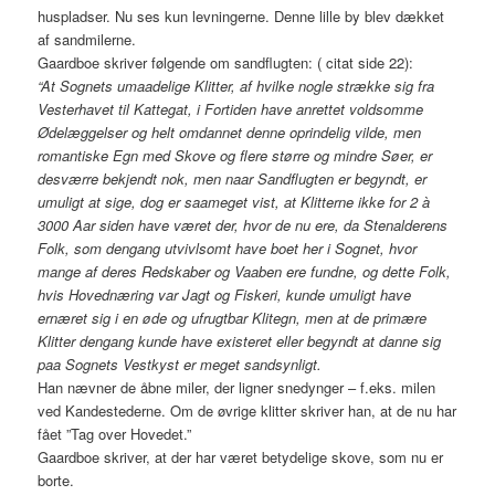
huspladser. Nu ses kun levningerne. Denne lille by blev dækket
af sandmilerne.
Gaardboe skriver følgende om sandflugten: ( citat side 22):
“At Sognets umaadelige Klitter, af hvilke nogle strække sig fra
Vesterhavet til Kattegat, i Fortiden have anrettet voldsomme
Ødelæggelser og helt omdannet denne oprindelig vilde, men
romantiske Egn med Skove og flere større og mindre Søer, er
desværre bekjendt nok, men naar Sandflugten er begyndt, er
umuligt at sige, dog er saameget vist, at Klitterne ikke for 2 à
3000 Aar siden have været der, hvor de nu ere, da Stenalderens
Folk, som dengang utvivlsomt have boet her i Sognet, hvor
mange af deres Redskaber og Vaaben ere fundne, og dette Folk,
hvis Hovednæring var Jagt og Fiskeri, kunde umuligt have
ernæret sig i en øde og ufrugtbar Klitegn, men at de primære
Klitter dengang kunde have existeret eller begyndt at danne sig
paa Sognets Vestkyst er meget sandsynligt.
Han nævner de åbne miler, der ligner snedynger – f.eks. milen
ved Kandestederne. Om de øvrige klitter skriver han, at de nu har
fået ”Tag over Hovedet.”
Gaardboe skriver, at der har været betydelige skove, som nu er
borte.