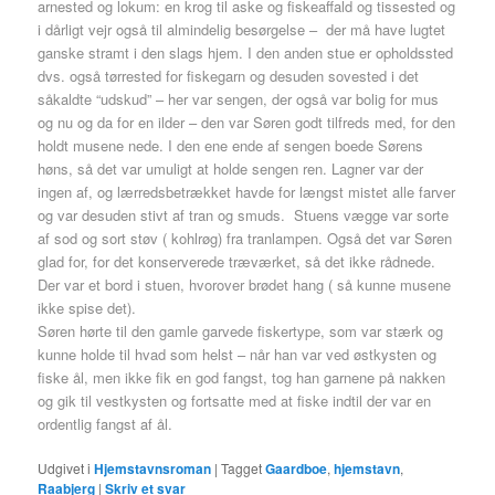
arnested og lokum: en krog til aske og fiskeaffald og tissested og
i dårligt vejr også til almindelig besørgelse – der må have lugtet
ganske stramt i den slags hjem. I den anden stue er opholdssted
dvs. også tørrested for fiskegarn og desuden sovested i det
såkaldte “udskud” – her var sengen, der også var bolig for mus
og nu og da for en ilder – den var Søren godt tilfreds med, for den
holdt musene nede. I den ene ende af sengen boede Sørens
høns, så det var umuligt at holde sengen ren. Lagner var der
ingen af, og lærredsbetrækket havde for længst mistet alle farver
og var desuden stivt af tran og smuds. Stuens vægge var sorte
af sod og sort støv ( kohlrøg) fra tranlampen. Også det var Søren
glad for, for det konserverede træværket, så det ikke rådnede.
Der var et bord i stuen, hvorover brødet hang ( så kunne musene
ikke spise det).
Søren hørte til den gamle garvede fiskertype, som var stærk og
kunne holde til hvad som helst – når han var ved østkysten og
fiske ål, men ikke fik en god fangst, tog han garnene på nakken
og gik til vestkysten og fortsatte med at fiske indtil der var en
ordentlig fangst af ål.
Udgivet i
Hjemstavnsroman
|
Tagget
Gaardboe
,
hjemstavn
,
Raabjerg
|
Skriv et svar