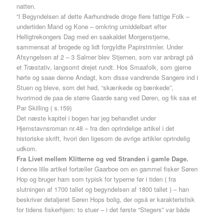
natten.
“I Begyndelsen af dette Aarhundrede droge flere fattige Folk –
undertiden Mand og Kone – omkring umiddelbart efter
Helligtrekongers Dag med en saakaldet Morgenstjerne,
sammensat af brogede og lidt forgyldte Papirstrimler. Under
Afsyngelsen af 2 – 3 Salmer blev Stjernen, som var anbragt på
et Træstativ, langsomt drejet rundt. Hos Smaafolk, som gjerne
hørte og saae denne Andagt, kom disse vandrende Sangere ind i
Stuen og bleve, som det hed, “skænkede og bænkede”,
hvorimod de paa de større Gaarde sang ved Døren, og fik saa et
Par Skilling ( s.159)
Det næste kapitel i bogen har jeg behandlet under
Hjemstavnsroman nr.48 – fra den oprindelige artikel i det
historiske skrift, hvori den ligesom de øvrige artikler oprindelig
udkom.
Fra Livet mellem Klitterne og ved Stranden i gamle Dage.
I denne lille artikel fortæller Gaarboe om en gammel fisker Søren
Hop og bruger ham som typisk for typerne før i tiden ( fra
slutningen af 1700 tallet og begyndelsen af 1800 tallet ) – han
beskriver detaljeret Søren Hops bolig, der også er karakteristisk
for tidens fiskerhjem: to stuer – i det første “Stegers” var både