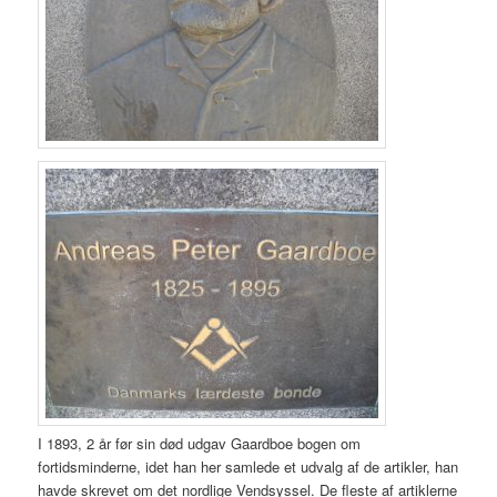
I 1893, 2 år før sin død udgav Gaardboe bogen om
fortidsminderne, idet han her samlede et udvalg af de artikler, han
havde skrevet om det nordlige Vendsyssel. De fleste af artiklerne