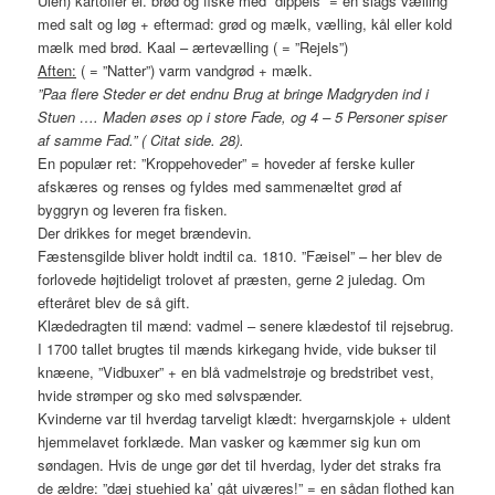
Uien) kartofler el. brød og fiske med ”dippels” = en slags vælling
med salt og løg + eftermad: grød og mælk, vælling, kål eller kold
mælk med brød. Kaal – ærtevælling ( = ”Rejels”)
Aften:
( = ”Natter”) varm vandgrød + mælk.
”Paa flere Steder er det endnu Brug at bringe Madgryden ind i
Stuen …. Maden øses op i store Fade, og 4 – 5 Personer spiser
af samme Fad.” ( Citat side. 28).
En populær ret: ”Kroppehoveder” = hoveder af ferske kuller
afskæres og renses og fyldes med sammenæltet grød af
byggryn og leveren fra fisken.
Der drikkes for meget brændevin.
Fæstensgilde bliver holdt indtil ca. 1810. ”Fæisel” – her blev de
forlovede højtideligt trolovet af præsten, gerne 2 juledag. Om
efteråret blev de så gift.
Klædedragten til mænd: vadmel – senere klædestof til rejsebrug.
I 1700 tallet brugtes til mænds kirkegang hvide, vide bukser til
knæene, ”Vidbuxer” + en blå vadmelstrøje og bredstribet vest,
hvide strømper og sko med sølvspænder.
Kvinderne var til hverdag tarveligt klædt: hvergarnskjole + uldent
hjemmelavet forklæde. Man vasker og kæmmer sig kun om
søndagen. Hvis de unge gør det til hverdag, lyder det straks fra
de ældre: ”dæj stuehied ka’ gåt uiværes!” = en sådan flothed kan