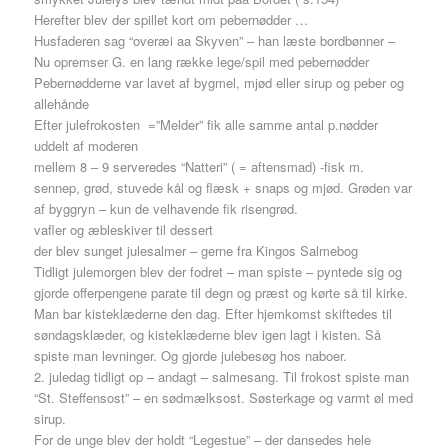
Herefter blev der spillet kort om pebernødder …
Husfaderen sag “overæi aa Skyven” – han læste bordbønner –
Nu opremser G. en lang række lege/spil med pebernødder
Pebernødderne var lavet af bygmel, mjød eller sirup og peber og
allehånde
Efter julefrokosten =”Melder” fik alle samme antal p.nødder
uddelt af moderen
mellem 8 – 9 serveredes “Natteri” ( = aftensmad) -fisk m.
sennep, grød, stuvede kål og flæsk + snaps og mjød. Grøden var
af byggryn – kun de velhavende fik risengrød.
vafler og æbleskiver til dessert
der blev sunget julesalmer – gerne fra Kingos Salmebog
Tidligt julemorgen blev der fodret – man spiste – pyntede sig og
gjorde offerpengene parate til degn og præst og kørte så til kirke.
Man bar kisteklæderne den dag. Efter hjemkomst skiftedes til
søndagsklæder, og kisteklæderne blev igen lagt i kisten. Så
spiste man levninger. Og gjorde julebesøg hos naboer.
2. juledag tidligt op – andagt – salmesang. Til frokost spiste man
“St. Steffensost” – en sødmælksost. Søsterkage og varmt øl med
sirup.
For de unge blev der holdt “Legestue” – der dansedes hele