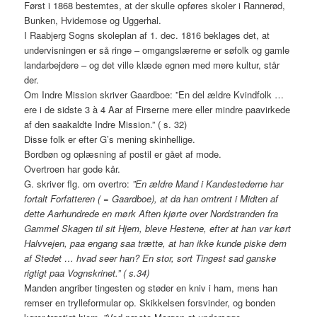
Først i 1868 bestemtes, at der skulle opføres skoler i Rannerød,
Bunken, Hvidemose og Uggerhal.
I Raabjerg Sogns skoleplan af 1. dec. 1816 beklages det, at
undervisningen er så ringe – omgangslærerne er søfolk og gamle
landarbejdere – og det ville klæde egnen med mere kultur, står
der.
Om Indre Mission skriver Gaardboe: ”En del ældre Kvindfolk …
ere i de sidste 3 à 4 Aar af Firserne mere eller mindre paavirkede
af den saakaldte Indre Mission.” ( s. 32)
Disse folk er efter G’s mening skinhellige.
Bordbøn og oplæsning af postil er gået af mode.
Overtroen har gode kår.
G. skriver flg. om overtro:
”En ældre Mand i Kandestederne har
fortalt Forfatteren ( = Gaardboe), at da han omtrent i Midten af
dette Aarhundrede en mørk Aften kjørte over Nordstranden fra
Gammel Skagen til sit Hjem, bleve Hestene, efter at han var kørt
Halvvejen, paa engang saa trætte, at han ikke kunde piske dem
af Stedet … hvad seer han? En stor, sort Tingest sad ganske
rigtigt paa Vognskrinet.” ( s.34)
Manden angriber tingesten og støder en kniv i ham, mens han
remser en trylleformular op. Skikkelsen forsvinder, og bonden