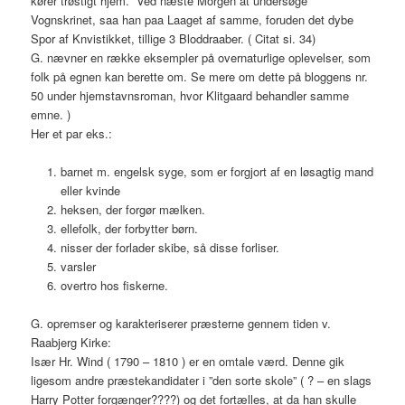
kører trøstigt hjem. ”Ved næste Morgen at undersøge
Vognskrinet, saa han paa Laaget af samme, foruden det dybe
Spor af Knvistikket, tillige 3 Bloddraaber. ( Citat si. 34)
G. nævner en række eksempler på overnaturlige oplevelser, som
folk på egnen kan berette om. Se mere om dette på bloggens nr.
50 under hjemstavnsroman, hvor Klitgaard behandler samme
emne. )
Her et par eks.:
barnet m. engelsk syge, som er forgjort af en løsagtig mand
eller kvinde
heksen, der forgør mælken.
ellefolk, der forbytter børn.
nisser der forlader skibe, så disse forliser.
varsler
overtro hos fiskerne.
G. opremser og karakteriserer præsterne gennem tiden v.
Raabjerg Kirke:
Især Hr. Wind ( 1790 – 1810 ) er en omtale værd. Denne gik
ligesom andre præstekandidater i ”den sorte skole” ( ? – en slags
Harry Potter forgænger????) og det fortælles, at da han skulle