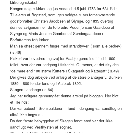
kirkeregnskabet.
Kongen solgte kirken og jus vocandi d.5 jubi 1758 for 681 Rdlr.
Til ejeren af Bøgsted, som igen soldgte til sin forhenværende
godsforvalter Christen Jacobsen af Slynge, og 1835 overtog
dennes svigersønner, de to brødre Peder jensen Gaardboe af
Slynge og Mads Jensen Gaarboe af Søndergaardboe (
Forfatterens far) kirken.
Man så oftest gennem fingre med strandtyveri ( som alle bedrev)
( s.46)
Fiskeri var hovednæringsvej for Raabjergerne indtil ind i 1800
tallet, hvor der var nedgang i fiskeriet. G. mener, at det skyldes
”de mere end 100 større Kuttere i Skagerak og Kattegat” ( s.49)
Der gives dog arbejde ved anlæg af de store plantager v. Bunken
1889 – 800 tønder land og i Aalbæk 1892.
Skagen Landsogn ( s.64)
Jeg har tidligere gennemgået denne artikel på bloggen. Her blot
et lille rids:
Der var beboet i Bronzealderen – fund – dengang var sandflugten
altså ikke begyndt.
Da den første bebyggelse af Skagen fandt sted var der ikke
sandflugt ved Vestkysten af sognet.