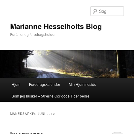
Fortsæt
Fortsæt
til
til
Søg
primært
sekundært
indhold
indhold
Marianne Hesselholts Blog
Forfatter og foredragsholder
Hovedmenu
Hjem
Foredragskalender
Min Hjemmeside
Som jeg husker – 50’erne Gør gode Tider bedre
MÅNEDSARKIV:
JUNI 2012