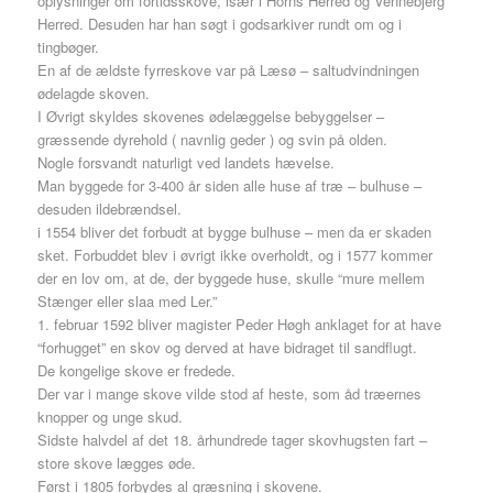
oplysninger om fortidsskove, især i Horns Herred og Vennebjerg
Herred. Desuden har han søgt i godsarkiver rundt om og i
tingbøger.
En af de ældste fyrreskove var på Læsø – saltudvindningen
ødelagde skoven.
I Øvrigt skyldes skovenes ødelæggelse bebyggelser –
græssende dyrehold ( navnlig geder ) og svin på olden.
Nogle forsvandt naturligt ved landets hævelse.
Man byggede for 3-400 år siden alle huse af træ – bulhuse –
desuden ildebrændsel.
i 1554 bliver det forbudt at bygge bulhuse – men da er skaden
sket. Forbuddet blev i øvrigt ikke overholdt, og i 1577 kommer
der en lov om, at de, der byggede huse, skulle “mure mellem
Stænger eller slaa med Ler.”
1. februar 1592 bliver magister Peder Høgh anklaget for at have
“forhugget” en skov og derved at have bidraget til sandflugt.
De kongelige skove er fredede.
Der var i mange skove vilde stod af heste, som åd træernes
knopper og unge skud.
Sidste halvdel af det 18. århundrede tager skovhugsten fart –
store skove lægges øde.
Først i 1805 forbydes al græsning i skovene.