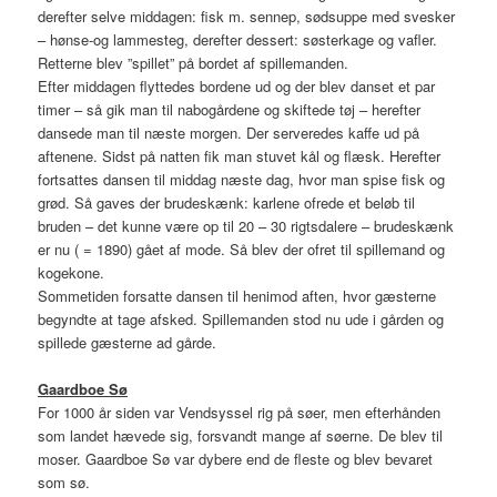
derefter selve middagen: fisk m. sennep, sødsuppe med svesker
– hønse-og lammesteg, derefter dessert: søsterkage og vafler.
Retterne blev ”spillet” på bordet af spillemanden.
Efter middagen flyttedes bordene ud og der blev danset et par
timer – så gik man til nabogårdene og skiftede tøj – herefter
dansede man til næste morgen. Der serveredes kaffe ud på
aftenene. Sidst på natten fik man stuvet kål og flæsk. Herefter
fortsattes dansen til middag næste dag, hvor man spise fisk og
grød. Så gaves der brudeskænk: karlene ofrede et beløb til
bruden – det kunne være op til 20 – 30 rigtsdalere – brudeskænk
er nu ( = 1890) gået af mode. Så blev der ofret til spillemand og
kogekone.
Sommetiden forsatte dansen til henimod aften, hvor gæsterne
begyndte at tage afsked. Spillemanden stod nu ude i gården og
spillede gæsterne ad gårde.
Gaardboe Sø
For 1000 år siden var Vendsyssel rig på søer, men efterhånden
som landet hævede sig, forsvandt mange af søerne. De blev til
moser. Gaardboe Sø var dybere end de fleste og blev bevaret
som sø.