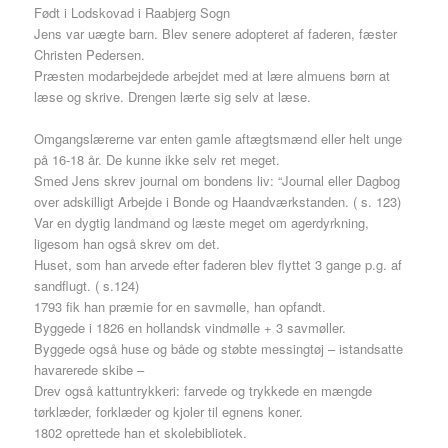
Født i Lodskovad i Raabjerg Sogn
Jens var uægte barn. Blev senere adopteret af faderen, fæster
Christen Pedersen.
Præsten modarbejdede arbejdet med at lære almuens børn at
læse og skrive. Drengen lærte sig selv at læse.
Omgangslærerne var enten gamle aftægtsmænd eller helt unge
på 16-18 år. De kunne ikke selv ret meget.
Smed Jens skrev journal om bondens liv: “Journal eller Dagbog
over adskilligt Arbejde i Bonde og Haandværkstanden. ( s. 123)
Var en dygtig landmand og læste meget om agerdyrkning,
ligesom han også skrev om det.
Huset, som han arvede efter faderen blev flyttet 3 gange p.g. af
sandflugt. ( s.124)
1793 fik han præmie for en savmølle, han opfandt.
Byggede i 1826 en hollandsk vindmølle + 3 savmøller.
Byggede også huse og både og støbte messingtøj – istandsatte
havarerede skibe –
Drev også kattuntrykkeri: farvede og trykkede en mængde
tørklæder, forklæder og kjoler til egnens koner.
1802 oprettede han et skolebibliotek.