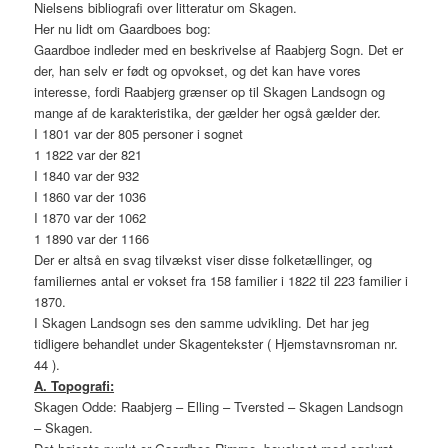
Nielsens bibliografi over litteratur om Skagen.
Her nu lidt om Gaardboes bog:
Gaardboe indleder med en beskrivelse af Raabjerg Sogn. Det er
der, han selv er født og opvokset, og det kan have vores
interesse, fordi Raabjerg grænser op til Skagen Landsogn og
mange af de karakteristika, der gælder her også gælder der.
I 1801 var der 805 personer i sognet
1 1822 var der 821
I 1840 var der 932
I 1860 var der 1036
I 1870 var der 1062
1 1890 var der 1166
Der er altså en svag tilvækst viser disse folketællinger, og
familiernes antal er vokset fra 158 familier i 1822 til 223 familier i
1870.
I Skagen Landsogn ses den samme udvikling. Det har jeg
tidligere behandlet under Skagentekster ( Hjemstavnsroman nr.
44 ).
A. Topografi:
Skagen Odde: Raabjerg – Elling – Tversted – Skagen Landsogn
– Skagen.