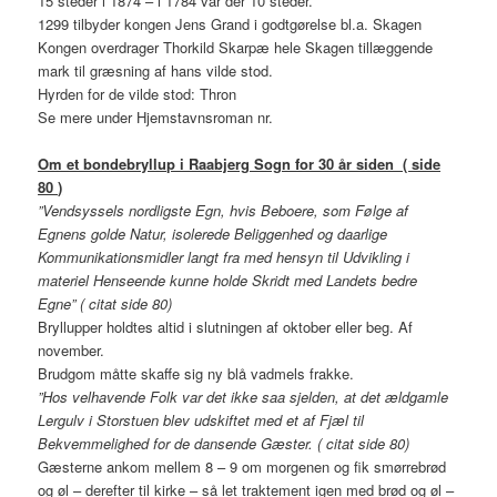
15 steder i 1874 – i 1784 var der 10 steder.
1299 tilbyder kongen Jens Grand i godtgørelse bl.a. Skagen
Kongen overdrager Thorkild Skarpæ hele Skagen tillæggende
mark til græsning af hans vilde stod.
Hyrden for de vilde stod: Thron
Se mere under Hjemstavnsroman nr.
Om et bondebryllup i Raabjerg Sogn for 30 år siden ( side
80
)
”Vendsyssels nordligste Egn, hvis Beboere, som Følge af
Egnens golde Natur, isolerede Beliggenhed og daarlige
Kommunikationsmidler langt fra med hensyn til Udvikling i
materiel Henseende kunne holde Skridt med Landets bedre
Egne” ( citat side 80)
Bryllupper holdtes altid i slutningen af oktober eller beg. Af
november.
Brudgom måtte skaffe sig ny blå vadmels frakke.
”Hos velhavende Folk var det ikke saa sjelden, at det ældgamle
Lergulv i Storstuen blev udskiftet med et af Fjæl til
Bekvemmelighed for de dansende Gæster. ( citat side 80)
Gæsterne ankom mellem 8 – 9 om morgenen og fik smørrebrød
og øl – derefter til kirke – så let traktement igen med brød og øl –