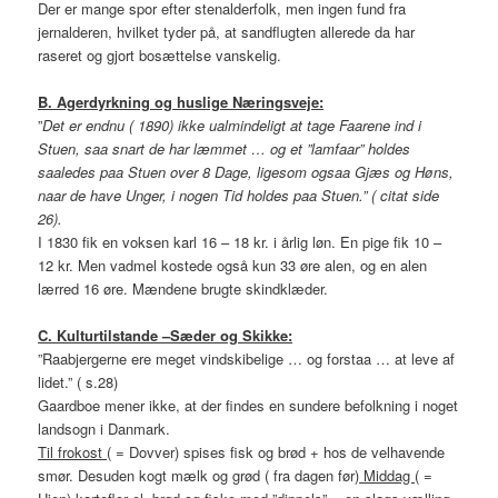
Der er mange spor efter stenalderfolk, men ingen fund fra
jernalderen, hvilket tyder på, at sandflugten allerede da har
raseret og gjort bosættelse vanskelig.
B. Agerdyrkning og huslige Næringsveje:
”
Det er endnu ( 1890) ikke ualmindeligt at tage Faarene ind i
Stuen, saa snart de har læmmet … og et ”lamfaar” holdes
saaledes paa Stuen over 8 Dage, ligesom ogsaa Gjæs og Høns,
naar de have Unger, i nogen Tid holdes paa Stuen.” ( citat side
26).
I 1830 fik en voksen karl 16 – 18 kr. i årlig løn. En pige fik 10 –
12 kr. Men vadmel kostede også kun 33 øre alen, og en alen
lærred 16 øre. Mændene brugte skindklæder.
C. Kulturtilstande –Sæder og Skikke:
”Raabjergerne ere meget vindskibelige … og forstaa … at leve af
lidet.” ( s.28)
Gaardboe mener ikke, at der findes en sundere befolkning i noget
landsogn i Danmark.
Til frokost
( = Dovver) spises fisk og brød + hos de velhavende
smør. Desuden kogt mælk og grød ( fra dagen før)
Middag
( =