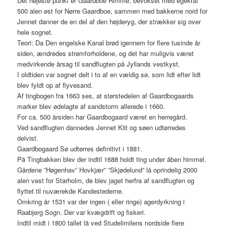
Det højeste punkt er Gaardboe Rimme, bevokset med egekrat
500 alen øst for Nørre Gaardboe, sammen med bakkerne nord for
Jennet danner de en del af den højderyg, der strækker sig over
hele sognet.
Teori: Da Den engelske Kanal brød igennem for flere tusinde år
siden, ændredes strømforholdene, og det har muligvis været
medvirkende årsag til sandflugten på Jyllands vestkyst.
I oldtiden var sognet delt i to af en vældig sø, som lidt efter lidt
blev fyldt op af flyvesand.
Af tingbogen fra 1663 ses, at størstedelen af Gaardbogaards
marker blev ødelagte af sandstorm allerede i 1660.
For ca. 500 årsiden har Gaardbogaard været en herregård.
Ved sandflugten dannedes Jennet Klit og søen udtørredes
delvist.
Gaardbogaard Sø udtørres definitivt i 1881.
På Tingbakken blev der indtil 1688 holdt ting under åben himmel.
Gårdene ”Høgenhav” Hovkjær” ”Skjødelund” lå oprindelig 2000
alen vest for Starholm, de blev jaget herfra af sandflugten og
flyttet til nuværekde Kandestederne.
Omkring år 1531 var der ingen ( eller ringe) agerdyrkning i
Raabjerg Sogn. Der var kvægdrift og fiskeri.
Indtil midt i 1800 tallet lå ved Studelimilens nordside flere