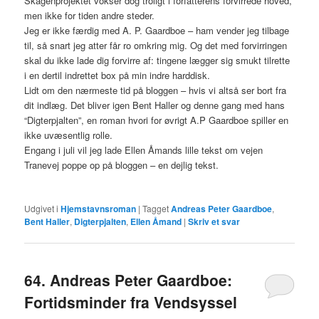
Skagenprojektet vokser dog troligt i forfatterens forvirrede hoved,
men ikke for tiden andre steder.
Jeg er ikke færdig med A. P. Gaardboe – ham vender jeg tilbage
til, så snart jeg atter får ro omkring mig. Og det med forvirringen
skal du ikke lade dig forvirre af: tingene lægger sig smukt tilrette
i en dertil indrettet box på min indre harddisk.
Lidt om den nærmeste tid på bloggen – hvis vi altså ser bort fra
dit indlæg. Det bliver igen Bent Haller og denne gang med hans
“Digterpjalten”, en roman hvori for øvrigt A.P Gaardboe spiller en
ikke uvæsentlig rolle.
Engang i juli vil jeg lade Ellen Åmands lille tekst om vejen
Tranevej poppe op på bloggen – en dejlig tekst.
Udgivet i
Hjemstavnsroman
|
Tagget
Andreas Peter Gaardboe
,
Bent Haller
,
Digterpjalten
,
Ellen Åmand
|
Skriv et svar
64. Andreas Peter Gaardboe:
Fortidsminder fra Vendsyssel