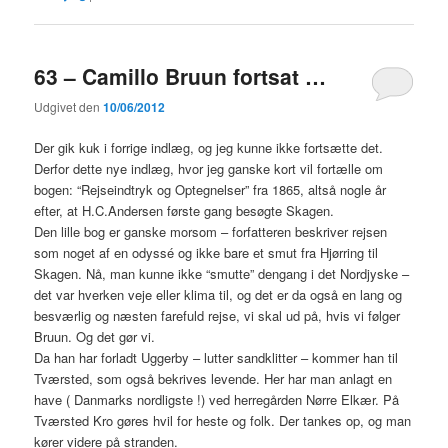
63 – Camillo Bruun fortsat …
Udgivet den
10/06/2012
Der gik kuk i forrige indlæg, og jeg kunne ikke fortsætte det.
Derfor dette nye indlæg, hvor jeg ganske kort vil fortælle om
bogen: “Rejseindtryk og Optegnelser” fra 1865, altså nogle år
efter, at H.C.Andersen første gang besøgte Skagen.
Den lille bog er ganske morsom – forfatteren beskriver rejsen
som noget af en odyssé og ikke bare et smut fra Hjørring til
Skagen. Nå, man kunne ikke “smutte” dengang i det Nordjyske –
det var hverken veje eller klima til, og det er da også en lang og
besværlig og næsten farefuld rejse, vi skal ud på, hvis vi følger
Bruun. Og det gør vi.
Da han har forladt Uggerby – lutter sandklitter – kommer han til
Tværsted, som også bekrives levende. Her har man anlagt en
have ( Danmarks nordligste !) ved herregården Nørre Elkær. På
Tværsted Kro gøres hvil for heste og folk. Der tankes op, og man
kører videre på stranden.