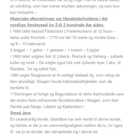
en udvikling, som han mener skyldes oplysningen, og som kun
kan fortsætte –
Historiske efterretninger om Handelsforholdene i det
nordlige Vendsyssel for 2 til 3 hundrede Aar siden.
I 1600 tallet bestod Faldstrand ( Frederikshavn) af 12 huse –
hørte under Knivholt – 1770 var der 70 større og mindre huse –
og 8 – 10 købmænd.
3 brigger – 1 galiot – 1 galease – 1 kreiert – 3 jagter
i 1600 tallet solgtes fisk til Lübeck, Rostock og Varberg – saltede
kuller og torsk – De solgte også fisk ved Jyllands byer, f.eks. til
Randers. Tør og saltet fisk.
1580 søgte Skagboerne at få nedlagt Aalbæk by, som netop da
blev grundlagt. Skagen havde købstadsrettigheder, som de
henførte til.
“I Slutningen af forrige og Begyndelsen af dette Aarhundrede vare
der endnu flere velhavende Skudehandlere i Skagen, som drev
Handel paa Norge, Lübeck og Kjøbenhavn.”
Smed Jens
En usædvanlig bonde. Gaardboe har selv kendt til denne bonde,
og faktisk er der jo en sammenlignelighed mellem de to, for også
G. var jo en bonde, der udmærkede sig i denne tid.