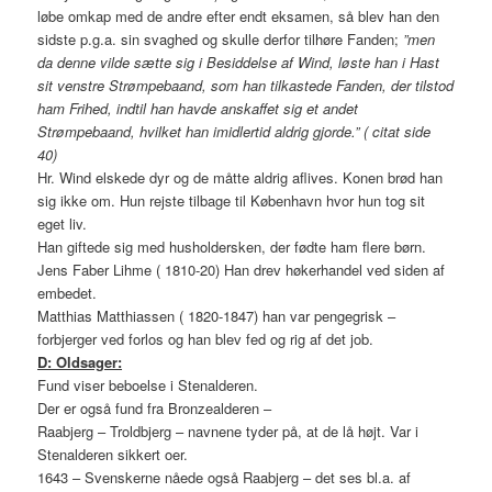
løbe omkap med de andre efter endt eksamen, så blev han den
sidste p.g.a. sin svaghed og skulle derfor tilhøre Fanden;
”men
da denne vilde sætte sig i Besiddelse af Wind, løste han i Hast
sit venstre Strømpebaand, som han tilkastede Fanden, der tilstod
ham Frihed, indtil han havde anskaffet sig et andet
Strømpebaand, hvilket han imidlertid aldrig gjorde.” ( citat side
40)
Hr. Wind elskede dyr og de måtte aldrig aflives. Konen brød han
sig ikke om. Hun rejste tilbage til København hvor hun tog sit
eget liv.
Han giftede sig med husholdersken, der fødte ham flere børn.
Jens Faber Lihme ( 1810-20) Han drev høkerhandel ved siden af
embedet.
Matthias Matthiassen ( 1820-1847) han var pengegrisk –
forbjerger ved forlos og han blev fed og rig af det job.
D: Oldsager:
Fund viser beboelse i Stenalderen.
Der er også fund fra Bronzealderen –
Raabjerg – Troldbjerg – navnene tyder på, at de lå højt. Var i
Stenalderen sikkert oer.
1643 – Svenskerne nåede også Raabjerg – det ses bl.a. af