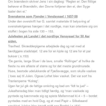
Om brændevin skriver Jens i sin dagbog: “Reglen er: Den flittige
behøver ei Brændelin, den Dovne fortjener den ei, den Syge
taaler den ei.”
Svenskerne som Fjender i Vendsyssel i 1657-58
Under den overskrift har G. samlet materiale til belysning af
svenskekrigenes hærgen i det nordlige, man kan orientere sig om
stoffet i bogen fra side 130 – 153.
Julefesten på Landet i det nordlige Vensyssel for 50 Aar
siden.
Travlhed. Skrædderpigerne arbejdede dag og nat med at
færdiggøre stadstøjet: 12 øre for en kjole og 12 øre for et par
bukser ( s.153)
“De gamle, lange Stuer i de lave, smalle “Rollinger” af hvilke de
fleste nu ere afløste af større og for det meste grundmurede
Huse, bestode udelukkende af Fjællevægge, som skulle vaskes
( toes aa) til Julen. Ogsaa Loftet blev vasket. Det var sort fra
Tranlamperne “Kolrøg”.
Ugen før jul gik de fattige omkring og bad om “lidt te juel” –
Juleaftensdag blev man tidligt færdig, og “man vaskede og
pyntede og kæmmede sig og spiste Mellemmad kl.4 – 5 – bordet
pyntedes med en hvid Dug, og et med Papir + Silkebaand
smykket Julelys blev tændt midt paa Bordet ( s.154)