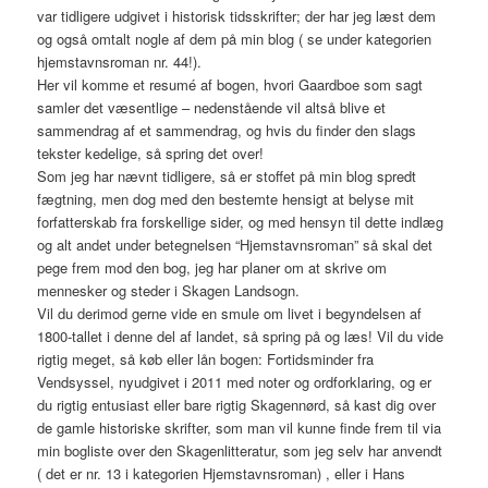
var tidligere udgivet i historisk tidsskrifter; der har jeg læst dem
og også omtalt nogle af dem på min blog ( se under kategorien
hjemstavnsroman nr. 44!).
Her vil komme et resumé af bogen, hvori Gaardboe som sagt
samler det væsentlige – nedenstående vil altså blive et
sammendrag af et sammendrag, og hvis du finder den slags
tekster kedelige, så spring det over!
Som jeg har nævnt tidligere, så er stoffet på min blog spredt
fægtning, men dog med den bestemte hensigt at belyse mit
forfatterskab fra forskellige sider, og med hensyn til dette indlæg
og alt andet under betegnelsen “Hjemstavnsroman” så skal det
pege frem mod den bog, jeg har planer om at skrive om
mennesker og steder i Skagen Landsogn.
Vil du derimod gerne vide en smule om livet i begyndelsen af
1800-tallet i denne del af landet, så spring på og læs! Vil du vide
rigtig meget, så køb eller lån bogen: Fortidsminder fra
Vendsyssel, nyudgivet i 2011 med noter og ordforklaring, og er
du rigtig entusiast eller bare rigtig Skagennørd, så kast dig over
de gamle historiske skrifter, som man vil kunne finde frem til via
min bogliste over den Skagenlitteratur, som jeg selv har anvendt
( det er nr. 13 i kategorien Hjemstavnsroman) , eller i Hans