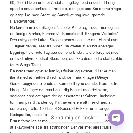
60) “Her i Høien er intet Andet at iagttage end endeel i Flæng
spredte smaa sortladne Træhuse, der ligge paa Sandforhøjninger
og søge Læ mod Storm og Sandflugt bag lave, tjærede
Plankeværker.”
Nu kører han ind i Skagen: “… forbi Klitter og Hede, men ogsaa
ret frodige Marker, komme vi da omsider til Skagens Vesterby.”
Den nybyggede kirke i Skagen synes han ikke om. Han skriver: ”
… ligner denne, seet fra Siden, halvdelen af en høi enetages
Bygning, hvis røde Tag paa den ene Ende …. ere forsynet med
en hvid, uhyre klodset Skorsteen, der ikke desmindre skal gælde
for et Slags Taarn …”
På nordstrand oplever han kystfiskeri og skriver: “Hist er man
ifærd med at trække Baad iland, det maa vi tage i Øiesyn;
Garnet begynder allerede at komme tilsyne derude; Een, to, tre,
hiv op! Nu ligger det paa Land; riig Fangst maa det være,
saaledes som det sprælder og rumsterer i “Kalven”. Indholdet
tømmes paa Stranden og Parthaverne ere alt i færd med at
sortere og tælle: 10 Haar, 4 Skader, 6 Rokker, en mængde
Rødspætter, nogle Torsk og Hornfisk samt enkelte Makrel.”
Send mig en besked!
Bruun fortæller, at man som oftest så igennem fingre med,
at skavboerne stjal fra strandinger. Der var intet arresthus i
Open
chaty