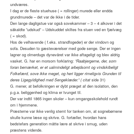
undværes.
I dag er de fleste stuehuse ( = rollinger) murede eller endda
grundmurede – det var de ikke i de tider.
Den lange dagligstue var også sovekammer – 3 – 4 alkover i det
såkaldte ”udskud” – Udskuddet skiltes fra stuen ved en fjælvæg
( = skod).
Hos de velhavende ( f.eks. strandfogeder) er der vindovn og
sofa. Desuden to gæsteværelser med gode senge. Der er ingen
lagner og olmerdugs dynevåret var ikke aftageligt og blev aldrig
vasket. G. har en morsom forklaring:
”Raabjergerne, der, som
foran bemærket, er et ualmindeligt arbejdsomt og vindskibeligt
Folkefærd, sove ikke meget, og heri ligger rimeligvis Grunden til
deres Ligegyldighed med Sengeklæder.” ( citat
side 31)
G. mener, at befolkningen er dybt præget af den isolation, den
p.g.a. beliggenhed og klima er tvunget til.
Der var indtil 1865 ingen skoler – kun omgangsskolehold rundt
om i hjemmene.
Præsterne var ikke venlig stemt for tanken om, at sognebørnene
skulle kunne læse og skrive. G. fortæller, hvordan hans
bedstefars generation måtte lære at skrive i smug, uden
præstens vidende.