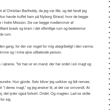
f Christian Bartholdy, da jeg var lille, og det fandt jeg
. Hun havde truffet ham på Nyborg Strand, hvor de begge
e i Indre Mission. De var begge medlemmer af
itant brask og bram i det offentlige rum og bedstemor
kede rum.
nden gang, for der var noget for mig ubegribeligt i den varme,
mme og i mine øjne utiltalende person.
i øjnene, ”for han er en mand, der har ordet i sin magt og
”
dre. Hun gjorde. Selv bliver jeg usikker og lidt nervøs,
t ”i deres magt,” og jeg ønsker tit, at det var omvendt. At
j, det lyder også forkert. Ordet. Og magten. Lad os skille
or sig.