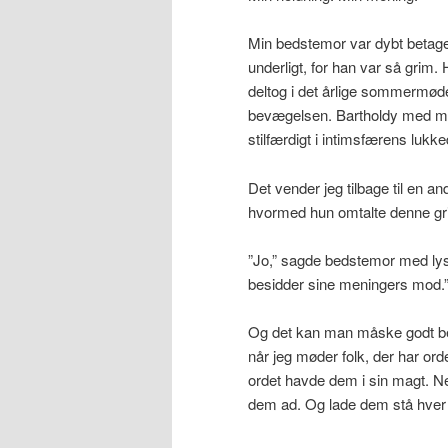
Min bedstemor var dybt betaget a
underligt, for han var så grim
deltog i det årlige sommermød
bevægelsen. Bartholdy med mil
stilfærdigt i intimsfærens luk
Det vender jeg tilbage til en a
hvormed hun omtalte denne gri
”Jo,” sagde bedstemor med lys 
besidder sine meningers mod.
Og det kan man måske godt beun
når jeg møder folk, der har orde
ordet havde dem i sin magt. Ne
dem ad. Og lade dem stå hver f