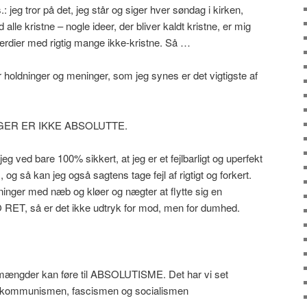
: jeg tror på det, jeg står og siger hver søndag i kirken,
lle kristne – nogle ideer, der bliver kaldt kristne, er mig
værdier med rigtig mange ikke-kristne. Så …
er holdninger og meninger, som jeg synes er det vigtigste af
ER ER IKKE ABSOLUTTE.
jeg ved bare 100% sikkert, at jeg er et fejlbarligt og uperfekt
og så kan jeg også sagtens tage fejl af rigtigt og forkert.
inger med næb og kløer og nægter at flytte sig en
T, så er det ikke udtryk for mod, men for dumhed.
ængder kan føre til ABSOLUTISME. Det har vi set
i kommunismen, fascismen og socialismen