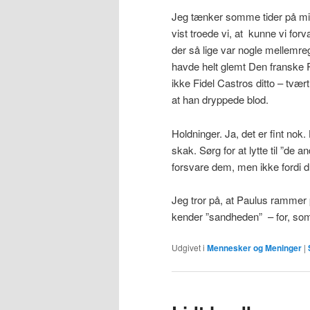
Jeg tænker somme tider på mi
vist troede vi, at kunne vi for
der så lige var nogle mellemre
havde helt glemt Den franske 
ikke Fidel Castros ditto – tv
at han dryppede blod.
Holdninger. Ja, det er fint nok
skak. Sørg for at lytte til ”de
forsvare dem, men ikke fordi du
Jeg tror på, at Paulus rammer pl
kender ”sandheden” – for, som h
Udgivet i
Mennesker og Meninger
|