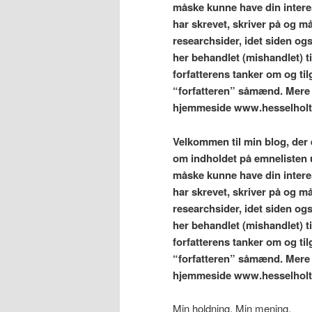
måske kunne have din interes
har skrevet, skriver på og må
researchsider, idet siden ogs
her behandlet (mishandlet) ti
forfatterens tanker om og tilga
“forfatteren” såmænd. Mere 
hjemmeside www.hesselhol
V
elkommen til min blog,
der 
om indholdet på emnelisten ud
måske kunne have din interes
har skrevet, skriver på og må
researchsider, idet siden ogs
her behandlet (mishandlet) ti
forfatterens tanker om og tilga
“forfatteren” såmænd. Mere 
hjemmeside www.hesselhol
Min holdning. Min mening.