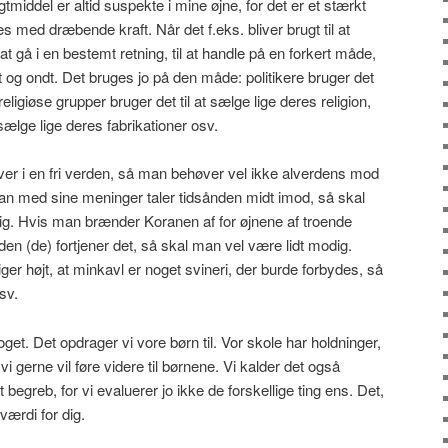
middel er altid suspekte i mine øjne, for det er et stærkt
s med dræbende kraft. Når det f.eks. bliver brugt til at
l at gå i en bestemt retning, til at handle på en forkert måde,
t og ondt. Det bruges jo på den måde: politikere bruger det
 religiøse grupper bruger det til at sælge lige deres religion,
 sælge lige deres fabrikationer osv.
er i en fri verden, så man behøver vel ikke alverdens mod
an med sine meninger taler tidsånden midt imod, så skal
g. Hvis man brænder Koranen af for øjnene af troende
en (de) fortjener det, så skal man vel være lidt modig.
iger højt, at minkavl er noget svineri, der burde forbydes, så
sv.
get. Det opdrager vi vore børn til. Vor skole har holdninger,
vi gerne vil føre videre til børnene. Vi kalder det også
begreb, for vi evaluerer jo ikke de forskellige ting ens. Det,
værdi for dig.