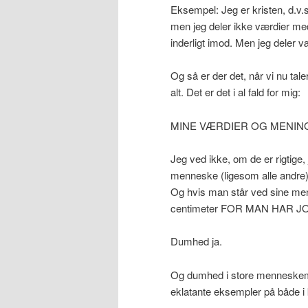
Eksempel: Jeg er kristen, d.v.s.
men jeg deler ikke værdier med a
inderligt imod. Men jeg deler 
Og så er der det, når vi nu tal
alt. Det er det i al fald for mig:
MINE VÆRDIER OG MENING
Jeg ved ikke, om de er rigtige, 
menneske (ligesom alle andre), 
Og hvis man står ved sine men
centimeter FOR MAN HAR JO RE
Dumhed ja.
Og dumhed i store menneskem
eklatante eksempler på både 