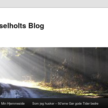
elholts Blog
Min Hjemmeside
Som jeg husker – 50’erne Gør gode Tider bedre