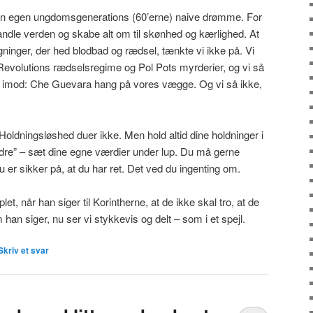
n egen ungdomsgenerations (60’erne) naive drømme. For
vandle verden og skabe alt om til skønhed og kærlighed. At
gninger, der hed blodbad og rædsel, tænkte vi ikke på. Vi
Revolutions rædselsregime og Pol Pots myrderier, og vi så
ært imod: Che Guevara hang på vores vægge. Og vi så ikke,
. Holdningsløshed duer ikke. Men hold altid dine holdninger i
 andre” – sæt dine egne værdier under lup. Du må gerne
 er sikker på, at du har ret. Det ved du ingenting om.
et, når han siger til Korintherne, at de ikke skal tro, at de
an siger, nu ser vi stykkevis og delt – som i et spejl.
Skriv et svar