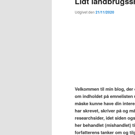
Lidt landbrugss
Udgivet den
21/11/2020
V
elkommen til min blog,
der 
om indholdet på emnelisten ud
måske kunne have din interes
har skrevet, skriver på og må
researchsider, idet siden ogs
her behandlet (mishandlet) ti
forfatterens tanker om og tilga