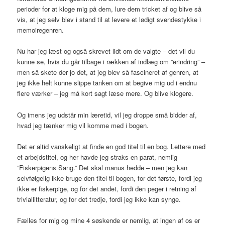
perioder for at kloge mig på dem, lure dem tricket af og blive så
vis, at jeg selv blev i stand til at levere et lødigt svendestykke i
memoiregenren.
Nu har jeg læst og også skrevet lidt om de valgte – det vil du
kunne se, hvis du går tilbage i rækken af indlæg om ”erindring” –
men så skete der jo det, at jeg blev så fascineret af genren, at
jeg ikke helt kunne slippe tanken om at begive mig ud i endnu
flere værker – jeg må kort sagt læse mere. Og blive klogere.
Og imens jeg udstår min læretid, vil jeg droppe små bidder af,
hvad jeg tænker mig vil komme med i bogen.
Det er altid vanskeligt at finde en god titel til en bog. Lettere med
et arbejdstitel, og her havde jeg straks en parat, nemlig
”Fiskerpigens Sang.” Det skal manus hedde – men jeg kan
selvfølgelig ikke bruge den titel til bogen, for det første, fordi jeg
ikke er fiskerpige, og for det andet, fordi den peger i retning af
triviallitteratur, og for det tredje, fordi jeg ikke kan synge.
Fælles for mig og mine 4 søskende er nemlig, at ingen af os er