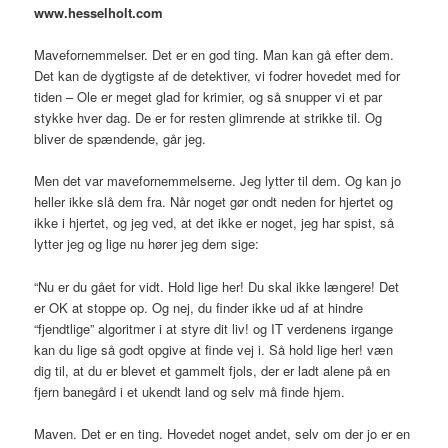
www.hesselholt.com
Mavefornemmelser. Det er en god ting. Man kan gå efter dem.
Det kan de dygtigste af de detektiver, vi fodrer hovedet med for
tiden – Ole er meget glad for krimier, og så snupper vi et par
stykke hver dag. De er for resten glimrende at strikke til. Og
bliver de spændende, går jeg.
Men det var mavefornemmelserne. Jeg lytter til dem. Og kan jo
heller ikke slå dem fra. Når noget gør ondt neden for hjertet og
ikke i hjertet, og jeg ved, at det ikke er noget, jeg har spist, så
lytter jeg og lige nu hører jeg dem sige:
“Nu er du gået for vidt. Hold lige her! Du skal ikke længere! Det
er OK at stoppe op. Og nej, du finder ikke ud af at hindre
“fjendtlige” algoritmer i at styre dit liv! og IT verdenens irgange
kan du lige så godt opgive at finde vej i. Så hold lige her! væn
dig til, at du er blevet et gammelt fjols, der er ladt alene på en
fjern banegård i et ukendt land og selv må finde hjem.
Maven. Det er en ting. Hovedet noget andet, selv om der jo er en