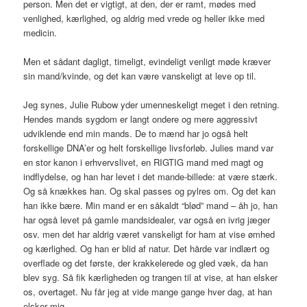
person. Men det er vigtigt, at den, der er ramt, mødes med
venlighed, kærlighed, og aldrig med vrede og heller ikke med
medicin.
Men et sådant dagligt, timeligt, evindeligt venligt møde kræver
sin mand/kvinde, og det kan være vanskeligt at leve op til.
Jeg synes, Julie Rubow yder umenneskeligt meget i den retning.
Hendes mands sygdom er langt ondere og mere aggressivt
udviklende end min mands. De to mænd har jo også helt
forskellige DNA’er og helt forskellige livsforløb. Julies mand var
en stor kanon i erhvervslivet, en RIGTIG mand med magt og
indflydelse, og han har levet i det mande-billede: at være stærk.
Og så knækkes han. Og skal passes og pylres om. Og det kan
han ikke bære. Min mand er en såkaldt “blød” mand – åh jo, han
har også levet på gamle mandsidealer, var også en ivrig jæger
osv. men det har aldrig været vanskeligt for ham at vise ømhed
og kærlighed. Og han er blid af natur. Det hårde var indlært og
overflade og det første, der krakkelerede og gled væk, da han
blev syg. Så fik kærligheden og trangen til at vise, at han elsker
os, overtaget. Nu får jeg at vide mange gange hver dag, at han
elsker mig.