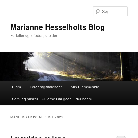
Fortsæt
Fortsæt
til
til
Søg
primært
sekundært
indhold
indhold
Marianne Hesselholts Blog
Forfatter og foredragsholder
Hovedmenu
Hjem
Foredragskalender
Min Hjemmeside
Som jeg husker – 50’erne Gør gode Tider bedre
MÅNEDSARKIV:
AUGUST 2022