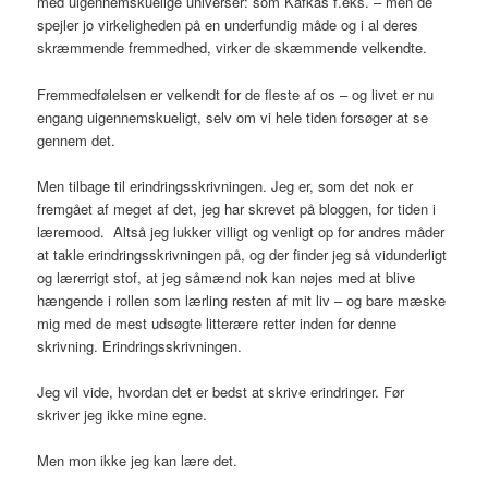
med uigennemskuelige universer: som Kafkas f.eks. – men de
spejler jo virkeligheden på en underfundig måde og i al deres
skræmmende fremmedhed, virker de skæmmende velkendte.
Fremmedfølelsen er velkendt for de fleste af os – og livet er nu
engang uigennemskueligt, selv om vi hele tiden forsøger at se
gennem det.
Men tilbage til erindringsskrivningen. Jeg er, som det nok er
fremgået af meget af det, jeg har skrevet på bloggen, for tiden i
læremood. Altså jeg lukker villigt og venligt op for andres måder
at takle erindringsskrivningen på, og der finder jeg så vidunderligt
og lærerrigt stof, at jeg såmænd nok kan nøjes med at blive
hængende i rollen som lærling resten af mit liv – og bare mæske
mig med de mest udsøgte litterære retter inden for denne
skrivning. Erindringsskrivningen.
Jeg vil vide, hvordan det er bedst at skrive erindringer. Før
skriver jeg ikke mine egne.
Men mon ikke jeg kan lære det.