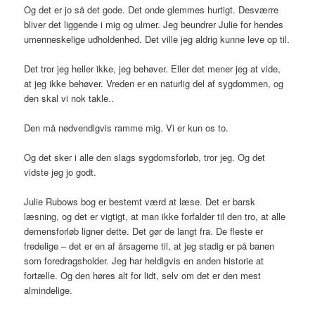
Og det er jo så det gode. Det onde glemmes hurtigt. Desværre
bliver det liggende i mig og ulmer. Jeg beundrer Julie for hendes
umenneskelige udholdenhed. Det ville jeg aldrig kunne leve op til.
Det tror jeg heller ikke, jeg behøver. Eller det mener jeg at vide,
at jeg ikke behøver. Vreden er en naturlig del af sygdommen, og
den skal vi nok takle..
Den må nødvendigvis ramme mig. Vi er kun os to.
Og det sker i alle den slags sygdomsforløb, tror jeg. Og det
vidste jeg jo godt.
Julie Rubows bog er bestemt værd at læse. Det er barsk
læsning, og det er vigtigt, at man ikke forfalder til den tro, at alle
demensforløb ligner dette. Det gør de langt fra. De fleste er
fredelige – det er en af årsagerne til, at jeg stadig er på banen
som foredragsholder. Jeg har heldigvis en anden historie at
fortælle. Og den høres alt for lidt, selv om det er den mest
almindelige.