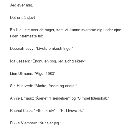
Jeg øver mig.
Det er så sjovt
En lille liste over de bøger, som vil kunne svømme dig under øjne
i den nærmeste tid:
Deborah Levy: ”Livets omkostninger”
Ida Jessen: ”Endnu en bog, jeg aldrig skrev”
Linn Ullmann: ”Pige, 1983”
Siri Hustvedt: ”Mødre, fædre og andre.”
Annie Ernaux: ”Årene” ”Hændelsen” og ”Simpel lidenskab.”
Rachel Cusk: ”Efterskælv” – ”Et Livsværk.”
Rikke Viemose: ”Nu taler jeg.”