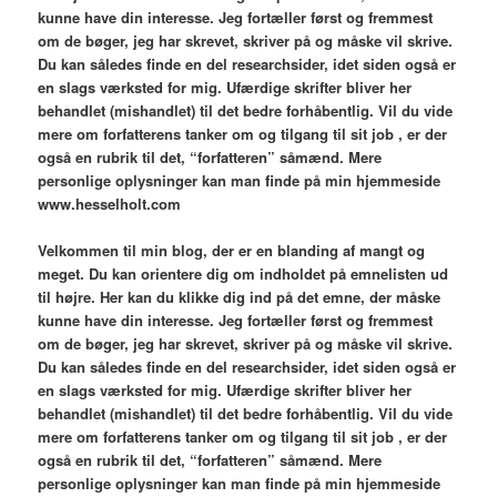
kunne have din interesse. Jeg fortæller først og fremmest
om de bøger, jeg har skrevet, skriver på og måske vil skrive.
Du kan således finde en del researchsider, idet siden også er
en slags værksted for mig. Ufærdige skrifter bliver her
behandlet (mishandlet) til det bedre forhåbentlig. Vil du vide
mere om forfatterens tanker om og tilgang til sit job , er der
også en rubrik til det, “forfatteren” såmænd. Mere
personlige oplysninger kan man finde på min hjemmeside
www.hesselholt.com
V
elkommen til min blog,
der er en blanding af mangt og
meget. Du kan orientere dig om indholdet på emnelisten ud
til højre. Her kan du klikke dig ind på det emne, der måske
kunne have din interesse. Jeg fortæller først og fremmest
om de bøger, jeg har skrevet, skriver på og måske vil skrive.
Du kan således finde en del researchsider, idet siden også er
en slags værksted for mig. Ufærdige skrifter bliver her
behandlet (mishandlet) til det bedre forhåbentlig. Vil du vide
mere om forfatterens tanker om og tilgang til sit job , er der
også en rubrik til det, “forfatteren” såmænd. Mere
personlige oplysninger kan man finde på min hjemmeside