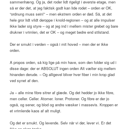
sammenhæng. Og ja, det roder lidt rigeligt i øverste etage, men
så er der det, at jeg faktisk godt kan lide rodet – orden er OK,
“ordnung muss sein!” – men ekstrem orden er død. Så, at det
hele gror lidt vildt deroppe i knold-regionen – og at alle impulser
ikke lader sig styre – og at jeg ind i mellem mister grebet og bare
drukner i vrimlen, det er OK – og meget bedre end stilstand.
Der er smukt i verden – også i mit hoved – men der er ikke
orden.
A propos orden, så kig lige på min have, som den folder sig ud i
disse dage: der er ABSOLUT ingen orden Alt vælter sig mellem
hinanden derude. – Og alligevel bliver hver fiber i min krop glad
ved synet af den.
Ja – alle mine fibre sitrer af glæde. Og det hedder jo ikke fibre,
men celler. Celler. Atomer. Ioner. Protoner. Og fibre er der jo
også, og sener, og blod og andre væsker i massevis. Kroppen er
et vrimlende kaos af alt muligt.
Og det er smukt. Og levende. Selv når vi dør, lever vi. Er det
ikke en skøn tanke.