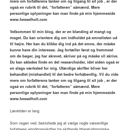
mere om forfatterens tanker om og tilgang til sit job , er der
også en rubrik til det, “forfatteren” såmænd. Mere
personlige oplysninger kan man finde på min hjemmeside
www.hesselholt.com
V
elkommen til min blog,
der er en blanding af mangt og
meget. Du kan orientere dig om indholdet på emnelisten ud
til højre. Her kan du klikke dig ind på det emne, der måske
kunne have din interesse. Jeg fortæller først og fremmest
om de bøger, jeg har skrevet, skriver på og måske vil skrive.
Du kan således finde en del researchsider, idet siden også er
en slags værksted for mig. Ufærdige skrifter bliver her
behandlet (mishandlet) til det bedre forhåbentlig. Vil du vide
mere om forfatterens tanker om og tilgang til sit job , er der
også en rubrik til det, “forfatteren” såmænd. Mere
personlige oplysninger kan man finde på min hjemmeside
www.hesselholt.com
Læretiden er lang.
Som nogen ved, besluttede jeg at vælge nogle væsentlige
forfatteres erindringsskrifter fra skiftende litteraturhistoriske