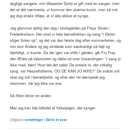
dygtige sangere, min lillesøster Dorte er gift med en sanger, men
det er det nærmeste, vi kommer den skønne kunst, men så må
jeg dog straks tilføje, at vi alle elsker at synge.
Jeg glemmer aldrig den dag i skolegården på Freys Skole i
Frederikshavn. Her stod vi hele børneflokken og sang ”I Østen
stiger Solen op”, og det var den første dag efter sommerferien, og
min bror Anders og jeg skrålede som sædvanligt så højt og
hjerteligt, vi kunne. Da der igen var stille i gården, gik Fru Frey
den Ældre på talerstolen og råbte ud over forsamlingen: ”I sang jo
ikke med, børn! Hvor lød det sølle! De eneste to, der virkelig
sang, var Hesselholterne, OG DE KAN JO IKKE!!” De sidste ord
skar sig ind i barnehjertet, og efter den tid dæmpede jeg
stemmen, når jeg ikke var ene.
Så titlen bliver en anden.
Men jeg kan lide billedet af fiskerpigen, der synger.
Udgivet i
erindringer
|
Skriv et svar