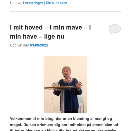
Udgivet i
erindringer
|
Skriv et svar
I mit hoved – i min mave – i
min have – lige nu
Udgivet den
03/08/2022
V
elkommen til min blog,
der er en blanding af mangt og
meget. Du kan orientere dig om indholdet på emnelisten ud
til højre. Her kan du klikke dig ind på det emne, der måske