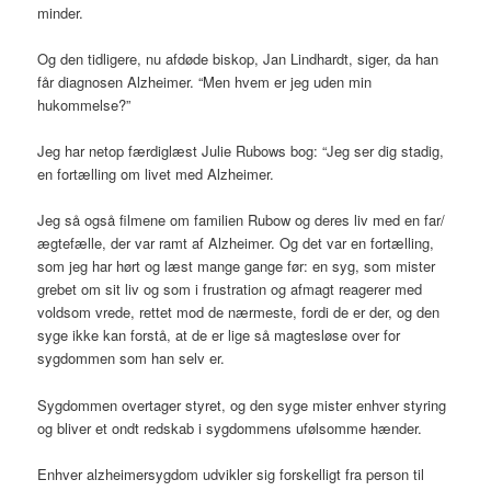
minder.
Og den tidligere, nu afdøde biskop, Jan Lindhardt, siger, da han
får diagnosen Alzheimer. “Men hvem er jeg uden min
hukommelse?”
Jeg har netop færdiglæst Julie Rubows bog: “Jeg ser dig stadig,
en fortælling om livet med Alzheimer.
Jeg så også filmene om familien Rubow og deres liv med en far/
ægtefælle, der var ramt af Alzheimer. Og det var en fortælling,
som jeg har hørt og læst mange gange før: en syg, som mister
grebet om sit liv og som i frustration og afmagt reagerer med
voldsom vrede, rettet mod de nærmeste, fordi de er der, og den
syge ikke kan forstå, at de er lige så magtesløse over for
sygdommen som han selv er.
Sygdommen overtager styret, og den syge mister enhver styring
og bliver et ondt redskab i sygdommens ufølsomme hænder.
Enhver alzheimersygdom udvikler sig forskelligt fra person til