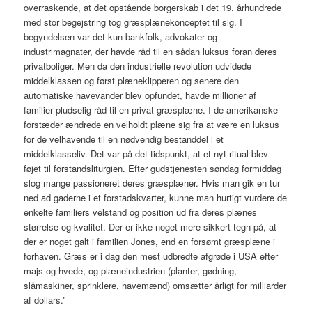
overraskende, at det opstående borgerskab i det 19. århundrede
med stor begejstring tog græsplænekonceptet til sig. I
begyndelsen var det kun bankfolk, advokater og
industrimagnater, der havde råd til en sådan luksus foran deres
privatboliger. Men da den industrielle revolution udvidede
middelklassen og først plæneklipperen og senere den
automatiske havevander blev opfundet, havde millioner af
familier pludselig råd til en privat græsplæne. I de amerikanske
forstæder ændrede en velholdt plæne sig fra at være en luksus
for de velhavende til en nødvendig bestanddel i et
middelklasseliv. Det var på det tidspunkt, at et nyt ritual blev
føjet til forstandsliturgien. Efter gudstjenesten søndag formiddag
slog mange passioneret deres græsplæner. Hvis man gik en tur
ned ad gaderne i et forstadskvarter, kunne man hurtigt vurdere de
enkelte familiers velstand og position ud fra deres plænes
størrelse og kvalitet. Der er ikke noget mere sikkert tegn på, at
der er noget galt i familien Jones, end en forsømt græsplæne i
forhaven. Græs er i dag den mest udbredte afgrøde i USA efter
majs og hvede, og plæneindustrien (planter, gødning,
slåmaskiner, sprinklere, havemænd) omsætter årligt for milliarder
af dollars.”