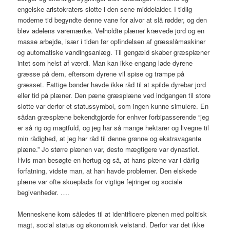
engelske aristokraters slotte i den sene middelalder. I tidlig
moderne tid begyndte denne vane for alvor at slå rødder, og den
blev adelens varemærke. Velholdte plæner krævede jord og en
masse arbejde, især i tiden før opfindelsen af græsslåmaskiner
og automatiske vandingsanlæg. Til gengæld skaber græsplæner
intet som helst af værdi. Man kan ikke engang lade dyrene
græsse på dem, eftersom dyrene vil spise og trampe på
græsset. Fattige bønder havde ikke råd til at spilde dyrebar jord
eller tid på plæner. Den pæne græsplæne ved indgangen til store
slotte var derfor et statussymbol, som ingen kunne simulere. En
sådan græsplæne bekendtgjorde for enhver forbipasserende “jeg
er så rig og magtfuld, og jeg har så mange hektarer og livegne til
min rådighed, at jeg har råd til denne grønne og ekstravagante
plæne.” Jo større plænen var, desto mægtigere var dynastiet.
Hvis man besøgte en hertug og så, at hans plæne var i dårlig
forfatning, vidste man, at han havde problemer. Den elskede
plæne var ofte skueplads for vigtige fejringer og sociale
begivenheder. ….
Menneskene kom således til at identificere plænen med politisk
magt, social status og økonomisk velstand. Derfor var det ikke