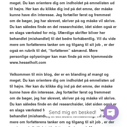
meget. Du kan orientere dig om indholdet på emnelisten ud
til højre. Her kan du klikke dig ind på det emne, der måske
kunne have din interesse. Jeg fortæller først og fremmest
om de bøger, jeg har skrevet, skriver på og måske vil skrive.
Du kan således finde en del researchsider, idet siden også er
en slags værksted for mig. Ufærdige skrifter bliver her
behandlet (mishandlet) til det bedre forhåbentlig. Vil du vide
mere om forfatterens tanker om og tilgang til sit job , er der
også en rubrik til det, “forfatteren” såmænd. Mere
personlige oplysninger kan man finde på min hjemmeside
www.hesselholt.com
V
elkommen til min blog,
der er en blanding af mangt og
meget. Du kan orientere dig om indholdet på emnelisten ud
til højre. Her kan du klikke dig ind på det emne, der måske
kunne have din interesse. Jeg fortæller først og fremmest
om de bøger, jeg har skrevet, skriver på og måske vil skrive.
Du kan således finde en del researchsider, idet siden også er
en slags værksted for mig. Ufærdige skrifter bliver her
Send mig en besked!
behandlet (mishandlet) til det bedre forhåbentlig. Vil du vide
mere om forfatterens tanker om og tilgang til sit job , er der
Open
chaty