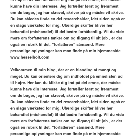
kunne have din interesse. Jeg fortæller først og fremmest
om de bøger, jeg har skrevet, skriver på og måske vil skrive.
Du kan således finde en del researchsider, idet siden også er
en slags værksted for mig. Ufærdige skrifter bliver her
behandlet (mishandlet) til det bedre forhåbentlig. Vil du vide
mere om forfatterens tanker om og tilgang til sit job , er der
også en rubrik til det, “forfatteren” såmænd. Mere
personlige oplysninger kan man finde på min hjemmeside
www.hesselholt.com
V
elkommen til min blog,
der er en blanding af mangt og
meget. Du kan orientere dig om indholdet på emnelisten ud
til højre. Her kan du klikke dig ind på det emne, der måske
kunne have din interesse. Jeg fortæller først og fremmest
om de bøger, jeg har skrevet, skriver på og måske vil skrive.
Du kan således finde en del researchsider, idet siden også er
en slags værksted for mig. Ufærdige skrifter bliver her
behandlet (mishandlet) til det bedre forhåbentlig. Vil du vide
mere om forfatterens tanker om og tilgang til sit job , er der
også en rubrik til det, “forfatteren” såmænd. Mere
personlige oplysninger kan man finde på min hjemmeside