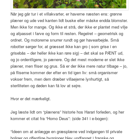
Når jeg går tur i et villakvarter, er haverne næsten ens: grønne
plæner og ude ved kanten lidt buske eller måske endda blomster.
Men ikke for mange. Og ikke et strå, der ikke er plantet med vilje
og afpasset i farve og form til resten. Regelret – geometrisk og
ordnet. Og motorerne snurrer rundt og gør havearbejde. Små
robotter sørger for, at græsset ikke kan gro ( som grise i en
grisebås – der heller ikke kan røre sig) – det skal se PÆNT ud,
og jo ordentligere, jo pænere. Og det mest moderne er slet ikke
plæner, men fliser og grus. Så er der ikke mere natur tilbage – jo,
på fliserne kommer der efter en tid igen liv: små organismer
vokser frem, men dem dræber villaejerne lynhurtigt, så
steriliteten og døden kan få lov at sejre.
Hvor er det mærkeligt.
Jeg læste lidt om “plænens” historie hos Harari forleden, og her
kommer et citat fra “Homo Deus”: (side 341 i e-bogen):
“Ideen om at anlægge en græsplæne ved indgangen til private
boliger og offentlige bygninger blev undfanget i franske og