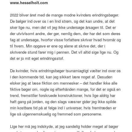
www.hesselholt.com
2022 bliver året med de mange modne kvinders erindringsbøger.
De bølger ind over os i en lind strøm, og det kan undre, at det
sker lige nu, men det vil jeg ikke undersøge årsagen til. Det er
der utvivlsomt andre, der gør, nemlig dem, der har det som deres
fag at undersøge, hvorfor visse forfattere skriver hvad hvornår og
til hvem. Min opgave er ene og alene at skrive det, der i
skrivende stund farer mig i pennen. Det vil altid sige lige nu. Og
det er jo mit eget erindringsstof.
De kvinder, hvis erindringsbøger tsunamiagtigt vælter ind over os
i den kommende tid, kan jeg sikkert lære noget af. Desuden
elsker jeg at læse fiktion om mennesker – det handler ikke alle
fiktive bøger om, nogle og efterhånden mange, for det er også en
trend, fremstiller forskruede konstruktioner, hvis lige aldrig har
haft gang på jorden, og den slags væsner gider jeg ikke spilde
min kostbare tid på at følge ind i universer, hvis fremtræden er
lige så uigennemskuelig og fremmed som personerne.
Lige her må jeg indskyde, at jeg sandelig holder meget af bøger