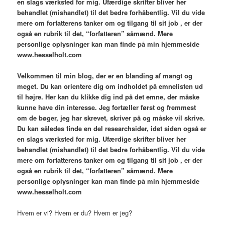
en slags værksted for mig. Ufærdige skrifter bliver her
behandlet (mishandlet) til det bedre forhåbentlig. Vil du vide
mere om forfatterens tanker om og tilgang til sit job , er der
også en rubrik til det, “forfatteren” såmænd. Mere
personlige oplysninger kan man finde på min hjemmeside
www.hesselholt.com
V
elkommen til min blog,
der er en blanding af mangt og
meget. Du kan orientere dig om indholdet på emnelisten ud
til højre. Her kan du klikke dig ind på det emne, der måske
kunne have din interesse. Jeg fortæller først og fremmest
om de bøger, jeg har skrevet, skriver på og måske vil skrive.
Du kan således finde en del researchsider, idet siden også er
en slags værksted for mig. Ufærdige skrifter bliver her
behandlet (mishandlet) til det bedre forhåbentlig. Vil du vide
mere om forfatterens tanker om og tilgang til sit job , er der
også en rubrik til det, “forfatteren” såmænd. Mere
personlige oplysninger kan man finde på min hjemmeside
www.hesselholt.com
Hvem er vi? Hvem er du? Hvem er jeg?