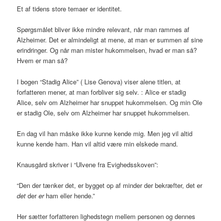
Et af tidens store temaer er identitet.
Spørgsmålet bliver ikke mindre relevant, når man rammes af
Alzheimer. Det er almindeligt at mene, at man er summen af sine
erindringer. Og når man mister hukommelsen, hvad er man så?
Hvem er man så?
I bogen “Stadig Alice” ( Lise Genova) viser alene titlen, at
forfatteren mener, at man forbliver sig selv. : Alice er stadig
Alice, selv om Alzheimer har snuppet hukommelsen. Og min Ole
er stadig Ole, selv om Alzheimer har snuppet hukommelsen.
En dag vil han måske ikke kunne kende mig. Men jeg vil altid
kunne kende ham. Han vil altid være min elskede mand.
Knausgård skriver i “Ulvene fra Evighedsskoven”:
“Den der tænker det, er bygget op af minder der bekræfter, det er
det
der
er
ham eller hende.”
Her sætter forfatteren lighedstegn mellem personen og dennes