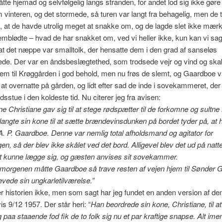
åtte hjemad og selvfølgelig langs stranden, for andet lod sig ikke gøre 
 vinteren, og det stormede, så turen var langt fra behagelig, men d
f, at de havde utrolig meget at snakke om, og de lagde slet ikke mærke 
mblødte – hvad de har snakket om, ved vi heller ikke, kun kan vi sa
at det næppe var smalltolk, der hensatte dem i den grad af sanseløs
de. Der var en åndsbeslægtethed, som trodsede vejr og vind og ska
m til Krøggården i god behold, men nu frøs de slemt, og Gaardboe v
il at overnatte på gården, og lidt efter sad de inde i sovekammeret, der
sstue i den koldeste tid. Nu citerer jeg fra avisen:
e Christiane gav sig til at stege rødspætter til de forkomne og sultn
langte sin kone til at sætte brændevinsdunken på bordet tyder på, at 
A. P. Gaardboe. Denne var nemlig total afholdsmand og agitator for
en, så der blev ikke skålet ved det bord. Alligevel blev det ud på natt
t kunne lægge sig, og gæsten anvises sit sovekammer.
 morgenen måtte Gaardboe så trave resten af vejen hjem til Sønder 
evede sin ungkarletilværelse.”
 historien ikke, men som sagt har jeg fundet en anden version af den
 9/12 1957. Der står heri: “
Han beordrede sin kone, Christiane, til a
g paa staaende fod fik de to folk sig nu et par kraftige snapse. Alt ime