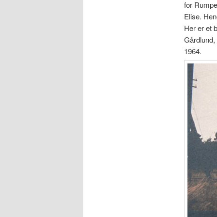
for Rumpen
Elise. Hend
Her er et 
Gårdlund, 
1964.