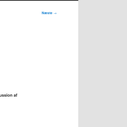
Næste
→
ussion af