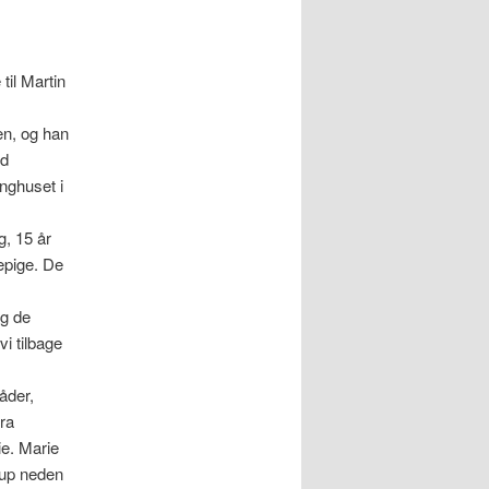
il Martin
ken, og han
ed
nghuset i
g, 15 år
epige. De
og de
i tilbage
åder,
ra
ie. Marie
arup neden