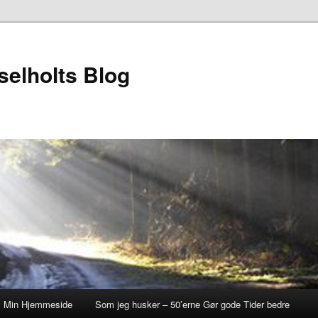
elholts Blog
Min Hjemmeside
Som jeg husker – 50’erne Gør gode Tider bedre