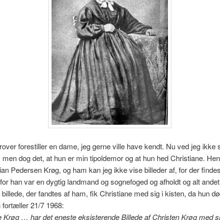
erover forestiller en dame, jeg gerne ville have kendt. Nu ved jeg ikke
 men dog det, at hun er min tipoldemor og at hun hed Christiane. H
ian Pedersen Krøg, og ham kan jeg ikke vise billeder af, for der finde
for han var en dygtig landmand og sognefoged og afholdt og alt ande
 billede, der fandtes af ham, fik Christiane med sig i kisten, da hun dø
 fortæller 21/7 1968:
e Krøg … har det eneste eksisterende Billede af Christen Krøg med sig