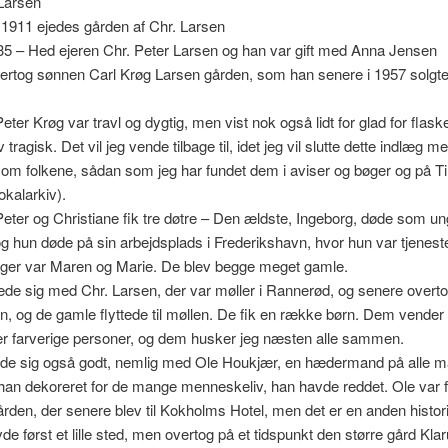
Larsen
 1911 ejedes gården af Chr. Larsen
35 – Hed ejeren Chr. Peter Larsen og han var gift med Anna Jensen
rtog sønnen Carl Krøg Larsen gården, som han senere i 1957 solgte t
Peter Krøg var travl og dygtig, men vist nok også lidt for glad for flas
iv tragisk. Det vil jeg vende tilbage til, idet jeg vil slutte dette indlæg m
om folkene, sådan som jeg har fundet dem i aviser og bøger og på Ti
okalarkiv).
Peter og Christiane fik tre døtre – Den ældste, Ingeborg, døde som un
 hun døde på sin arbejdsplads i Frederikshavn, hvor hun var tjenest
piger var Maren og Marie. De blev begge meget gamle.
ede sig med Chr. Larsen, der var møller i Rannerød, og senere overt
, og de gamle flyttede til møllen. De fik en række børn. Dem vender v
et er farverige personer, og dem husker jeg næsten alle sammen.
tede sig også godt, nemlig med Ole Houkjær, en hædermand på alle m
 han dekoreret for de mange menneskeliv, han havde reddet. Ole var f
den, der senere blev til Kokholms Hotel, men det er en anden histor
de først et lille sted, men overtog på et tidspunkt den større gård Kl