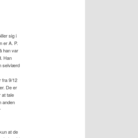
ler sig i
 er A. P.
så han var
d. Han
n selvlærd
r fra 9/12
ær. De er
 at tale
n anden
r
kun at de