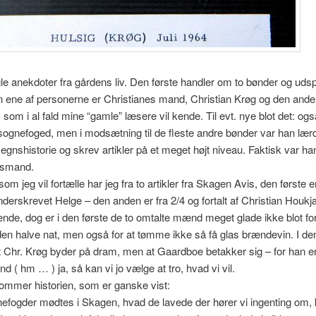
le anekdoter fra gårdens liv. Den første handler om to bønder og udspil
 ene af personerne er Christianes mand, Christian Krøg og den anden
som i al fald mine “gamle” læsere vil kende. Til evt. nye blot det: og
ognefoged, men i modsætning til de fleste andre bønder var han lær
egnshistorie og skrev artikler på et meget højt niveau. Faktisk var ha
bsmand.
som jeg vil fortælle har jeg fra to artikler fra Skagen Avis, den første e
derskrevet Helge – den anden er fra 2/4 og fortalt af Christian Houkj
ende, dog er i den første de to omtalte mænd meget glade ikke blot for
n halve nat, men også for at tømme ikke så få glas brændevin. I de
at Chr. Krøg byder på dram, men at Gaardboe betakker sig – for han e
d ( hm … ) ja, så kan vi jo vælge at tro, hvad vi vil.
ommer historien, som er ganske vist:
efogder mødtes i Skagen, hvad de lavede der hører vi ingenting om, 