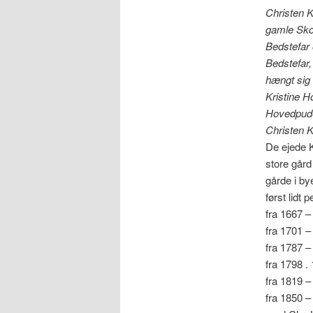
Christen K
gamle Skom
Bedstefar 
Bedstefar
hængt sig 
Kristine H
Hovedpuden
Christen K
De ejede K
store gård
gårde i bye
først lidt 
fra 1667 
fra 1701 –
fra 1787 –
fra 1798 .
fra 1819 –
fra 1850 –