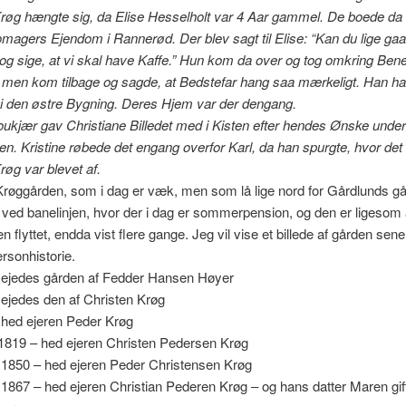
røg hængte sig, da Elise Hesselholt var 4 Aar gammel. De boede da 
agers Ejendom i Rannerød. Der blev sagt til Elise: “Kan du lige gaa 
og sige, at vi skal have Kaffe.” Hun kom da over og tog omkring Ben
, men kom tilbage og sagde, at Bedstefar hang saa mærkeligt. Han h
i den østre Bygning. Deres Hjem var der dengang.
oukjær gav Christiane Billedet med i Kisten efter hendes Ønske under
. Kristine røbede det engang overfor Karl, da han spurgte, hvor det 
røg var blevet af.
røggården, som i dag er væk, men som lå lige nord for Gårdlunds gå
 ved banelinjen, hvor der i dag er sommerpension, og den er ligesom 
n flyttet, endda vist flere gange. Jeg vil vise et billede af gården sen
personhistorie.
– ejedes gården af Fedder Hansen Høyer
 ejedes den af Christen Krøg
 hed ejeren Peder Krøg
 1819 – hed ejeren Christen Pedersen Krøg
 1850 – hed ejeren Peder Christensen Krøg
 1867 – hed ejeren Christian Pederen Krøg – og hans datter Maren gif