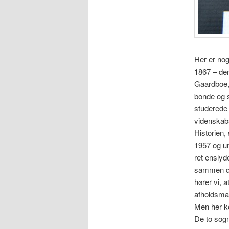
Her er nog
1867 – den
Gaardboe, 
bonde og s
studerede 
videnska
Historien, 
1957 og un
ret enslyd
sammen de
hører vi, 
afholdsman
Men her k
De to sogn