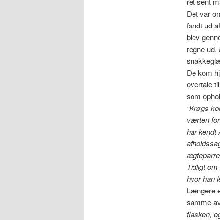
ret sent m
Det var om
fandt ud a
blev genne
regne ud, 
snakkeglæ
De kom hje
overtale t
som ophold
“Krøgs kon
værten for
har kendt 
afholdssag
ægteparre
Tidligt om
hvor han l
Længere er
samme avis
flasken, o