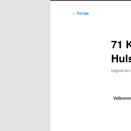
Indlægsnavigation
←
Forrige
71 
Hul
Udgivet de
Velkomme