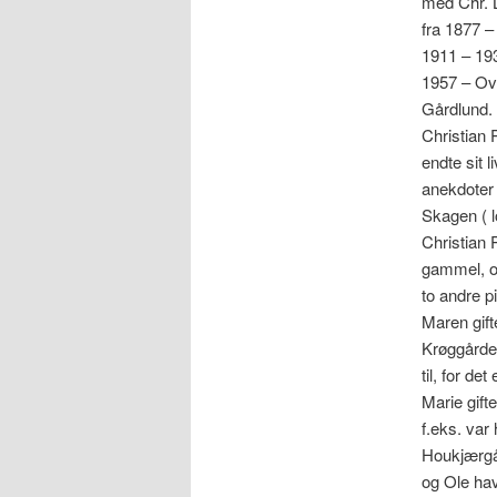
med Chr. 
fra 1877 –
1911 – 19
1957 – Ove
Gårdlund.
Christian 
endte sit l
anekdoter 
Skagen ( l
Christian 
gammel, og
to andre 
Maren gift
Krøggården
til, for d
Marie gif
f.eks. var
Houkjærgår
og Ole hav