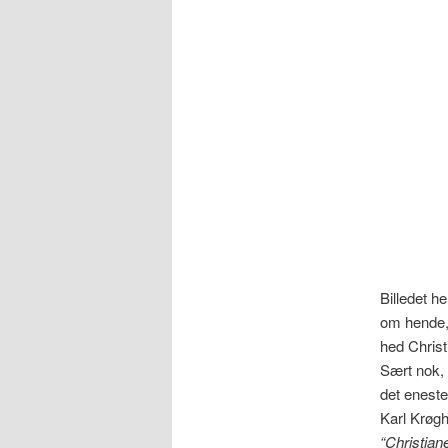
Billedet h
om hende,
hed Christ
Sært nok, 
det eneste
Karl Krøgh
“Christian