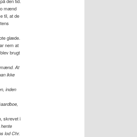
på den tid.
e to mænd
til, at de
gtens
bte glæde.
ar nem at
 blev brugt
e mænd. At
han ikke
en, inden
Gaardboe,
, skrevet i
t hente
ns lod Chr.