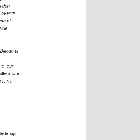
i den
over til
ene af
avde
Billede af
rd, den
alle andre
ere. Nu
tede sig