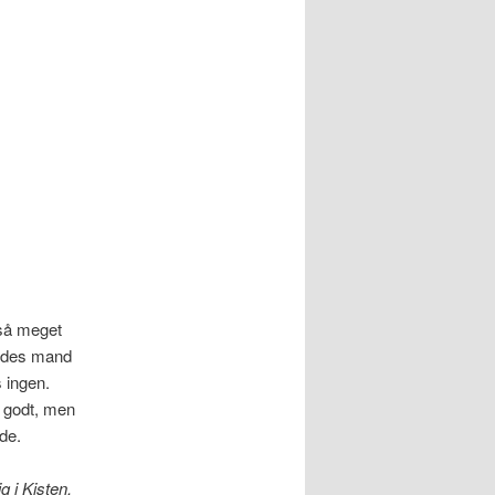
 så meget
endes mand
s ingen.
t godt, men
de.
 i Kisten.