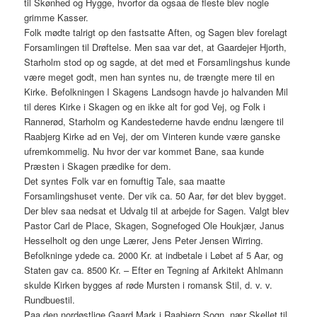
til Skønhed og Hygge, hvorfor da ogsaa de fleste blev nogle
grimme Kasser.
Folk mødte talrigt op den fastsatte Aften, og Sagen blev forelagt
Forsamlingen til Drøftelse. Men saa var det, at Gaardejer Hjorth,
Starholm stod op og sagde, at det med et Forsamlingshus kunde
være meget godt, men han syntes nu, de trængte mere til en
Kirke. Befolkningen I Skagens Landsogn havde jo halvanden Mil
til deres Kirke i Skagen og en ikke alt for god Vej, og Folk i
Rannerød, Starholm og Kandestederne havde endnu længere til
Raabjerg Kirke ad en Vej, der om Vinteren kunde være ganske
ufremkommelig. Nu hvor der var kommet Bane, saa kunde
Præsten i Skagen prædike for dem.
Det syntes Folk var en fornuftig Tale, saa maatte
Forsamlingshuset vente. Der vik ca. 50 Aar, før det blev bygget.
Der blev saa nedsat et Udvalg til at arbejde for Sagen. Valgt blev
Pastor Carl de Place, Skagen, Sognefoged Ole Houkjær, Janus
Hesselholt og den unge Lærer, Jens Peter Jensen Wirring.
Befolkninge ydede ca. 2000 Kr. at indbetale i Løbet af 5 Aar, og
Staten gav ca. 8500 Kr. – Efter en Tegning af Arkitekt Ahlmann
skulde Kirken bygges af røde Mursten i romansk Stil, d. v. v.
Rundbuestil.
Paa den nordøstlige Gaard Mark i Raabjerg Sogn, nær Skellet til