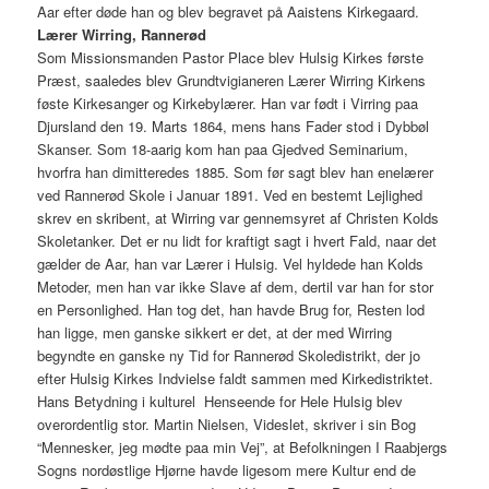
Aar efter døde han og blev begravet på Aaistens Kirkegaard.
Lærer Wirring, Rannerød
Som Missionsmanden Pastor Place blev Hulsig Kirkes første
Præst, saaledes blev Grundtvigianeren Lærer Wirring Kirkens
føste Kirkesanger og Kirkebylærer. Han var født i Virring paa
Djursland den 19. Marts 1864, mens hans Fader stod i Dybbøl
Skanser. Som 18-aarig kom han paa Gjedved Seminarium,
hvorfra han dimitteredes 1885. Som før sagt blev han enelærer
ved Rannerød Skole i Januar 1891. Ved en bestemt Lejlighed
skrev en skribent, at Wirring var gennemsyret af Christen Kolds
Skoletanker. Det er nu lidt for kraftigt sagt i hvert Fald, naar det
gælder de Aar, han var Lærer i Hulsig. Vel hyldede han Kolds
Metoder, men han var ikke Slave af dem, dertil var han for stor
en Personlighed. Han tog det, han havde Brug for, Resten lod
han ligge, men ganske sikkert er det, at der med Wirring
begyndte en ganske ny Tid for Rannerød Skoledistrikt, der jo
efter Hulsig Kirkes Indvielse faldt sammen med Kirkedistriktet.
Hans Betydning i kulturel Henseende for Hele Hulsig blev
overordentlig stor. Martin Nielsen, Videslet, skriver i sin Bog
“Mennesker, jeg mødte paa min Vej”, at Befolkningen I Raabjergs
Sogns nordøstlige Hjørne havde ligesom mere Kultur end de