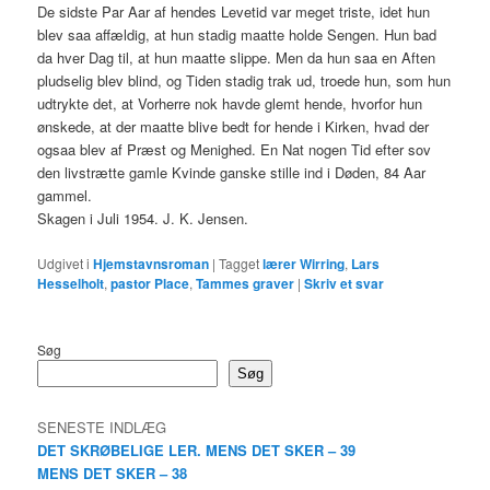
De sidste Par Aar af hendes Levetid var meget triste, idet hun
blev saa affældig, at hun stadig maatte holde Sengen. Hun bad
da hver Dag til, at hun maatte slippe. Men da hun saa en Aften
pludselig blev blind, og Tiden stadig trak ud, troede hun, som hun
udtrykte det, at Vorherre nok havde glemt hende, hvorfor hun
ønskede, at der maatte blive bedt for hende i Kirken, hvad der
ogsaa blev af Præst og Menighed. En Nat nogen Tid efter sov
den livstrætte gamle Kvinde ganske stille ind i Døden, 84 Aar
gammel.
Skagen i Juli 1954. J. K. Jensen.
Udgivet i
Hjemstavnsroman
|
Tagget
lærer Wirring
,
Lars
Hesselholt
,
pastor Place
,
Tammes graver
|
Skriv et svar
Søg
Søg
SENESTE INDLÆG
DET SKRØBELIGE LER. MENS DET SKER – 39
MENS DET SKER – 38