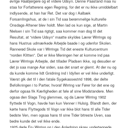
øvrige Raabjergere og et videre Udsyn. Denne Paastand maa nu
staa for Forfatterens egen Regning, for det er nu ikke umiddelbart
indlysende, at han har Ret. Det var dog i Aalbæk
Forsamlingshus, at de i sin Tid saa berømmelige kulturelle
Onsdags-Aftener blev holdt. Men lad os kun sige, at Martin
Nielsen i sin Tid saa rigtigt, saa kommer man dog til det
Resultat, at “videre Udsyn” maatte skyldes Lærer Wirrings og
hans Hustrus udmærkede Arbejde baade i og udenfor Skolen.
Rannerød Skole var i Wirrings Tid det eneste Kulturcentrum
“norden Klitten”. Det er ikke Meningen her at komme ind paa
Lærer Wirrings Arbejde, det tillader Pladsen ikke, og desuden er
det jo saa mange Aar siden, saa det snart er glemt. At der nu og
da kunde komme lidt Gnidning ind i Idyllen er vel ikke underligt.
Værst gik det til i den fatale Sygekassestrid 1898, der delte
Befolkningen i to Partier, hvoraf Wirring var Fører for det ene og
derfor ogsaa fik Kærligheden at føle af sine Modstandere. Men
ogsaa den Slags Ting glemmes, og da Lærer Wirring 1902
flyttede til Vogn, havde han kun Venner i Hulsig. Blandt dem, der
kørte hans Flyttegods til Vogn var ikke blot hans til alle Tider
bedste Ven, men ogsaa hans til sine Tider bitreste Uven, saa
bedre kunde det vel ikke ende.
1925 døde Fru Wirring og i den Anledning skrev undertegnede