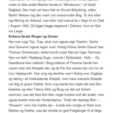
under et eller andet Mærke hende en “Minderune,” i et lokalt
Dagblad. Den maa vel have haft en Smule Betydning, siden
Martin Nielsen tog den med i sin ovenomtalte Bog. To Aar efter
tog Wirring sin Afsked, men blev ved med at bo i Vogn til sin Død
i August 1952. De ligger begge begravet i Odense, hvor en Søn
var Læge.
Kirkens første Ringer og Graver
Har man sagt Trip, Trap, skal man ogsaa sige Træsko. Derfor
skal Graveren ogsaa tages med. Hulsig Kirkes første Graver hed
Thomas Christensen, bedst kendt under Navnet Inger Tammes.
Han var født i Raabjerg Sogn, vistnok i Kyllesbæk, 1840. – Da
Gaardbosø blev udtørret i Begyndelsen af Firserne havde han
været med ved Arbejdet der, og de Par Aar ansaa han vist for sit
Livs Højdepunkt. Han slog sig derefter ned i Hulsig som Daglejer
og deltog i alt forekaldende Arbejde, men hans kæreste Arbejde
var dog at grave Grøfter. Som ung havde han faaet det ene Ben
brækket og efter Tidens Skik og Brug var det sat forkert
sammen, saa det ikke blot blev noget kortere end det andet, men
ogsaa buede mod alle Verdenhjørner. Trods det daarlige Ben –
“Skaanki”, som han kaldte det – kunde han vringle af Sted over
Bakker og Grøfter, saa der skulde en god Fodgænger til at følge