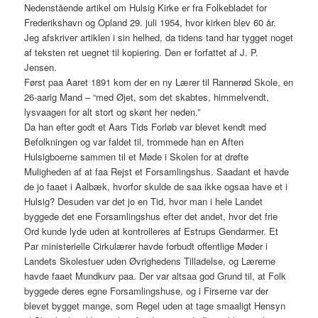
Nedenstående artikel om Hulsig Kirke er fra Folkebladet for
Frederikshavn og Opland 29. juli 1954, hvor kirken blev 60 år.
Jeg afskriver artiklen i sin helhed, da tidens tand har tygget noget
af teksten ret uegnet til kopiering. Den er forfattet af J. P.
Jensen.
Først paa Aaret 1891 kom der en ny Lærer til Rannerød Skole, en
26-aarig Mand – “med Øjet, som det skabtes, himmelvendt,
lysvaagen for alt stort og skønt her neden.”
Da han efter godt et Aars Tids Forløb var blevet kendt med
Befolkningen og var faldet til, trommede han en Aften
Hulsigboerne sammen til et Møde i Skolen for at drøfte
Muligheden af at faa Rejst et Forsamlingshus. Saadant et havde
de jo faaet i Aalbæk, hvorfor skulde de saa ikke ogsaa have et i
Hulsig? Desuden var det jo en Tid, hvor man i hele Landet
byggede det ene Forsamlingshus efter det andet, hvor det frie
Ord kunde lyde uden at kontrolleres af Estrups Gendarmer. Et
Par ministerielle Cirkulærer havde forbudt offentlige Møder i
Landets Skolestuer uden Øvrighedens Tilladelse, og Lærerne
havde faaet Mundkurv paa. Der var altsaa god Grund til, at Folk
byggede deres egne Forsamlingshuse, og i Firserne var der
blevet bygget mange, som Regel uden at tage smaaligt Hensyn