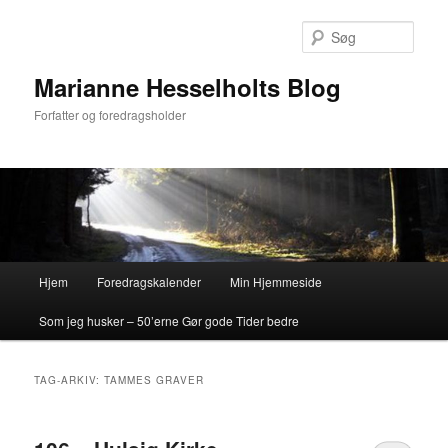
Fortsæt
Fortsæt
til
til
Søg
primært
sekundært
indhold
indhold
Marianne Hesselholts Blog
Forfatter og foredragsholder
Hovedmenu
Hjem
Foredragskalender
Min Hjemmeside
Som jeg husker – 50’erne Gør gode Tider bedre
TAG-ARKIV:
TAMMES GRAVER