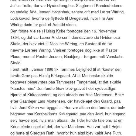
Julius Trolle, der var Hyrdedreng hos Slagteren i Kandestederne
og endelig Ane Jensen Høgenhav, senere gift med Lærer Wirring,
Lodskovad, hvorfra de flyttede til Dvegetved, hvor Fru Ane
Wirring døde for godt et Aarstid siden.
Den første Vielse i Hulsig Kirke foretoges den 16. November
1894, og det var Lærer Andersen i den daværende Hvidemose
Skole, der blev viet til Nicoline Wirring, en Søster til de før
nævnte Lærere Wirring. Vielsen foretoges dog ikke af Pastor
Place, men af Pastor Jensen, Raabjerg – for gammelt Venskabs
Skyld.
Først midt i Januar 1896 fik Tammes Lejlighed til at “kaste” den
første Grav paa Hulsig Kirkegaard. At et Menneske skulde
begraves benævntes paa Tammeses Tungemaal, at det skulde
“kaastes hen.” Den første Grav blev gravet i det sydvestlige
Hjørne af Kirkegaarden, og den afdøde var Ane Mortensen, Enke
efter Gaardejer Lars Mortensen, der havde ejet den Gaard, paa
hvis Jord Kirken var bygget. – Hun var altsaa den første, der belv
begravet paa Korsbakkens Kirkegaard, paa den Jord, hun engang
selv havde ejet, hvis man altsaa i de Tider kunde tale om, at en
Kone ejede noget af det, der var Mandens. Hun var født i Højen
og hørte til Slægten Ruth, hvorfor hun altid blev kaldt Ane Ruth.