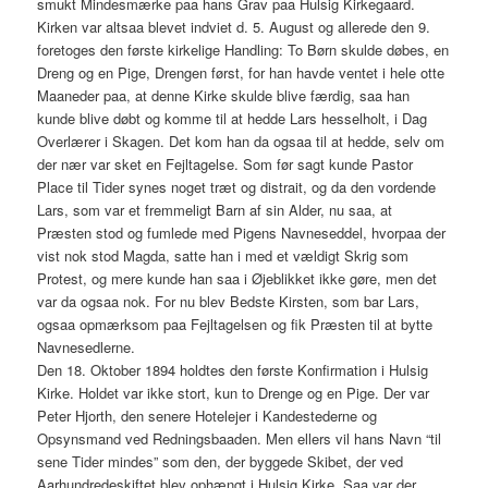
smukt Mindesmærke paa hans Grav paa Hulsig Kirkegaard.
Kirken var altsaa blevet indviet d. 5. August og allerede den 9.
foretoges den første kirkelige Handling: To Børn skulde døbes, en
Dreng og en Pige, Drengen først, for han havde ventet i hele otte
Maaneder paa, at denne Kirke skulde blive færdig, saa han
kunde blive døbt og komme til at hedde Lars hesselholt, i Dag
Overlærer i Skagen. Det kom han da ogsaa til at hedde, selv om
der nær var sket en Fejltagelse. Som før sagt kunde Pastor
Place til Tider synes noget træt og distrait, og da den vordende
Lars, som var et fremmeligt Barn af sin Alder, nu saa, at
Præsten stod og fumlede med Pigens Navneseddel, hvorpaa der
vist nok stod Magda, satte han i med et vældigt Skrig som
Protest, og mere kunde han saa i Øjeblikket ikke gøre, men det
var da ogsaa nok. For nu blev Bedste Kirsten, som bar Lars,
ogsaa opmærksom paa Fejltagelsen og fik Præsten til at bytte
Navnesedlerne.
Den 18. Oktober 1894 holdtes den første Konfirmation i Hulsig
Kirke. Holdet var ikke stort, kun to Drenge og en Pige. Der var
Peter Hjorth, den senere Hotelejer i Kandestederne og
Opsynsmand ved Redningsbaaden. Men ellers vil hans Navn “til
sene Tider mindes” som den, der byggede Skibet, der ved
Aarhundredeskiftet blev ophængt i Hulsig Kirke. Saa var der