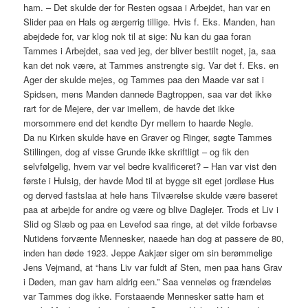
ham. – Det skulde der for Resten ogsaa i Arbejdet, han var en
Slider paa en Hals og ærgerrig tillige. Hvis f. Eks. Manden, han
abejdede for, var klog nok til at sige: Nu kan du gaa foran
Tammes i Arbejdet, saa ved jeg, der bliver bestilt noget, ja, saa
kan det nok være, at Tammes anstrengte sig. Var det f. Eks. en
Ager der skulde mejes, og Tammes paa den Maade var sat i
Spidsen, mens Manden dannede Bagtroppen, saa var det ikke
rart for de Mejere, der var imellem, de havde det ikke
morsommere end det kendte Dyr mellem to haarde Negle.
Da nu Kirken skulde have en Graver og Ringer, søgte Tammes
Stillingen, dog af visse Grunde ikke skriftligt – og fik den
selvfølgelig, hvem var vel bedre kvalificeret? – Han var vist den
første i Hulsig, der havde Mod til at bygge sit eget jordløse Hus
og derved fastslaa at hele hans Tilværelse skulde være baseret
paa at arbejde for andre og være og blive Daglejer. Trods et Liv i
Slid og Slæb og paa en Levefod saa ringe, at det vilde forbavse
Nutidens forvænte Mennesker, naaede han dog at passere de 80,
inden han døde 1923. Jeppe Aakjær siger om sin berømmelige
Jens Vejmand, at “hans Liv var fuldt af Sten, men paa hans Grav
i Døden, man gav ham aldrig een.” Saa venneløs og frændeløs
var Tammes dog ikke. Forstaaende Mennesker satte ham et