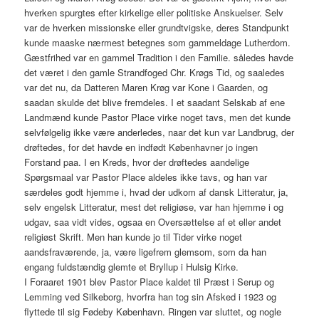
hverken spurgtes efter kirkelige eller politiske Anskuelser. Selv
var de hverken missionske eller grundtvigske, deres Standpunkt
kunde maaske nærmest betegnes som gammeldage Lutherdom.
Gæstfrihed var en gammel Tradition i den Familie. således havde
det været i den gamle Strandfoged Chr. Krøgs Tid, og saaledes
var det nu, da Datteren Maren Krøg var Kone i Gaarden, og
saadan skulde det blive fremdeles. I et saadant Selskab af ene
Landmænd kunde Pastor Place virke noget tavs, men det kunde
selvfølgelig ikke være anderledes, naar det kun var Landbrug, der
drøftedes, for det havde en indfødt Københavner jo ingen
Forstand paa. I en Kreds, hvor der drøftedes aandelige
Spørgsmaal var Pastor Place aldeles ikke tavs, og han var
særdeles godt hjemme i, hvad der udkom af dansk Litteratur, ja,
selv engelsk Litteratur, mest det religiøse, var han hjemme i og
udgav, saa vidt vides, ogsaa en Oversættelse af et eller andet
religiøst Skrift. Men han kunde jo til Tider virke noget
aandsfraværende, ja, være ligefrem glemsom, som da han
engang fuldstændig glemte et Bryllup i Hulsig Kirke.
I Foraaret 1901 blev Pastor Place kaldet til Præst i Serup og
Lemming ved Silkeborg, hvorfra han tog sin Afsked i 1923 og
flyttede til sig Fødeby København. Ringen var sluttet, og nogle