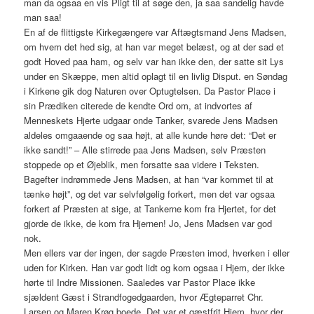
man da ogsaa en vis Pligt til at søge den, ja saa sandelig havde
man saa!
En af de flittigste Kirkegængere var Aftægtsmand Jens Madsen,
om hvem det hed sig, at han var meget belæst, og at der sad et
godt Hoved paa ham, og selv var han ikke den, der satte sit Lys
under en Skæppe, men altid oplagt til en livlig Disput. en Søndag
i Kirkene gik dog Naturen over Optugtelsen. Da Pastor Place i
sin Prædiken citerede de kendte Ord om, at indvortes af
Menneskets Hjerte udgaar onde Tanker, svarede Jens Madsen
aldeles omgaaende og saa højt, at alle kunde høre det: “Det er
ikke sandt!” – Alle stirrede paa Jens Madsen, selv Præsten
stoppede op et Øjeblik, men forsatte saa videre i Teksten.
Bagefter indrømmede Jens Madsen, at han “var kommet til at
tænke højt”, og det var selvfølgelig forkert, men det var ogsaa
forkert af Præsten at sige, at Tankerne kom fra Hjertet, for det
gjorde de ikke, de kom fra Hjernen! Jo, Jens Madsen var god
nok.
Men ellers var der ingen, der sagde Præsten imod, hverken i eller
uden for Kirken. Han var godt lidt og kom ogsaa i Hjem, der ikke
hørte til Indre Missionen. Saaledes var Pastor Place ikke
sjældent Gæst i Strandfogedgaarden, hvor Ægteparret Chr.
Larsen og Maren Krøg boede. Det var et gæstfrit Hjem, hvor der