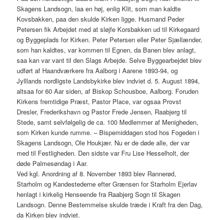
Skagens Landsogn, laa en høj, enlig Klit, som man kaldte
Kovsbakken, paa den skulde Kirken ligge. Husmand Peder
Petersen fik Arbejdet med at sløjfe Korsbakken ud til Kirkegaard
og Byggeplads for Kirken. Peter Petersen eller Peter Sjællænder,
som han kaldtes, var kommen til Egnen, da Banen blev anlagt,
saa kan var vant til den Slags Arbejde. Selve Byggearbejdet blev
udført af Haandværkere fra Aalborg i Aarene 1893-94, og
Jylllands nordligste Landsbykirke blev indviet d. 5. August 1894,
altsaa for 60 Aar siden, af Biskop Schousboe, Aalborg. Foruden
Kirkens fremtidige Præst, Pastor Place, var ogsaa Provst
Dresler, Frederikshavn og Pastor Frede Jensen, Raabjerg til
Stede, samt selvfølgelig de ca. 100 Medlemmer af Menigheden,
som Kirken kunde rumme. – Bispemiddagen stod hos Fogeden i
Skagens Landsogn, Ole Houkjær. Nu er de døde alle, der var
med til Festligheden. Den sidste var Fru Lise Hesselholt, der
døde Palmesøndag i Aar.
Ved kgl. Anordning af 8. November 1893 blev Rannerød,
Starholm og Kandestederne efter Grænsen for Starholm Ejerlav
henlagt i kirkelig Henseende fra Raabjerg Sogn til Skagen
Landsogn. Denne Bestemmelse skulde træde i Kraft fra den Dag,
da Kirken blev indviet.