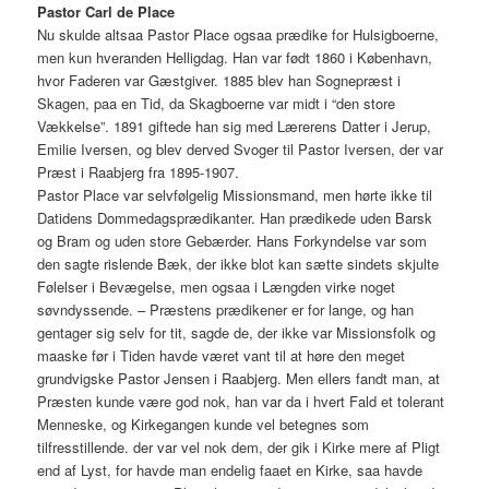
Pastor Carl de Place
Nu skulde altsaa Pastor Place ogsaa prædike for Hulsigboerne,
men kun hveranden Helligdag. Han var født 1860 i København,
hvor Faderen var Gæstgiver. 1885 blev han Sognepræst i
Skagen, paa en Tid, da Skagboerne var midt i “den store
Vækkelse”. 1891 giftede han sig med Lærerens Datter i Jerup,
Emilie Iversen, og blev derved Svoger til Pastor Iversen, der var
Præst i Raabjerg fra 1895-1907.
Pastor Place var selvfølgelig Missionsmand, men hørte ikke til
Datidens Dommedagsprædikanter. Han prædikede uden Barsk
og Bram og uden store Gebærder. Hans Forkyndelse var som
den sagte rislende Bæk, der ikke blot kan sætte sindets skjulte
Følelser i Bevægelse, men ogsaa i Længden virke noget
søvndyssende. – Præstens prædikener er for lange, og han
gentager sig selv for tit, sagde de, der ikke var Missionsfolk og
maaske før i Tiden havde været vant til at høre den meget
grundvigske Pastor Jensen i Raabjerg. Men ellers fandt man, at
Præsten kunde være god nok, han var da i hvert Fald et tolerant
Menneske, og Kirkegangen kunde vel betegnes som
tilfresstillende. der var vel nok dem, der gik i Kirke mere af Pligt
end af Lyst, for havde man endelig faaet en Kirke, saa havde