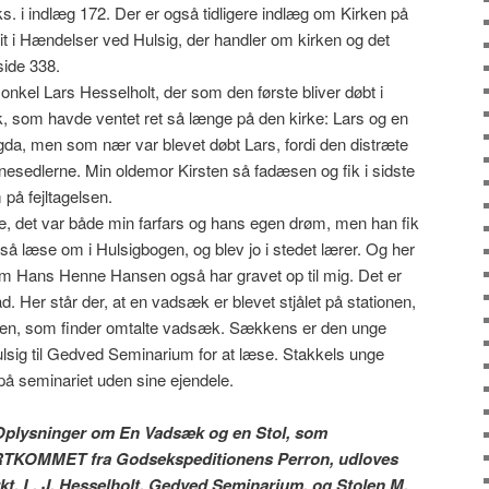
. i indlæg 172. Der er også tidligere indlæg om Kirken på
nit i Hændelser ved Hulsig, der handler om kirken og det
 side 338.
n onkel Lars Hesselholt, der som den første bliver døbt i
k, som havde ventet ret så længe på den kirke: Lars og en
gda, men som nær var blevet døbt Lars, fordi den distræte
esedlerne. Min oldemor Kirsten så fadæsen og fik i sidste
på fejltagelsen.
e, det var både min farfars og hans egen drøm, men han fik
så læse om i Hulsigbogen, og blev jo i stedet lærer. Og her
som Hans Henne Hansen også har gravet op til mig. Det er
. Her står der, at en vadsæk er blevet stjålet på stationen,
l den, som finder omtalte vadsæk. Sækkens er den unge
 Hulsig til Gedved Seminarium for at læse. Stakkels unge
på seminariet uden sine ejendele.
r Oplysninger om En Vadsæk og en Stol, som
KOMMET fra Godsekspeditionens Perron, udloves
t. L. J. Hesselholt, Gedved Seminarium, og Stolen M.