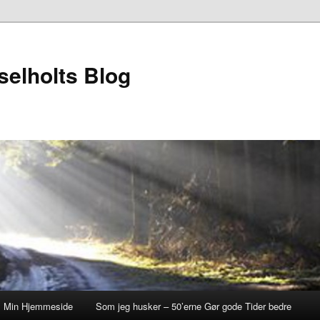
elholts Blog
Min Hjemmeside
Som jeg husker – 50’erne Gør gode Tider bedre