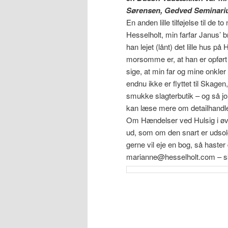
Sørensen, Gedved Seminari
En anden lille tilføjelse til de 
Hesselholt, min farfar Janus’ b
han lejet (lånt) det lille hus på
morsomme er, at han er opført 
sige, at min far og mine onkler
endnu ikke er flyttet til Ska
smukke slagterbutik – og så jo
kan læse mere om detailhandle
Om Hændelser ved Hulsig i øvr
ud, som om den snart er udsolg
gerne vil eje en bog, så haster
marianne@hesselholt.com – skr