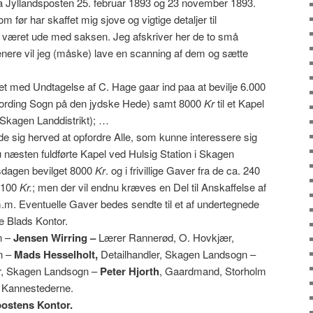
 fra Jyllandsposten 25. februar 1893 og 23 november 1893.
før har skaffet mig sjove og vigtige detaljer til
 været ude med saksen. Jeg afskriver her de to små
Senere vil jeg (måske) lave en scanning af dem og sætte
t med Undtagelse af C. Hage gaar ind paa at bevilje 6.000
 ( Bording Sogn på den jydske Hede) samt 8000
Kr
til et Kapel
 Skagen Landdistrikt); …
de sig herved at opfordre Alle, som kunne interessere sig
 nu næsten fuldførte Kapel ved Hulsig Station i Skagen
sdagen bevilget 8000
Kr
. og i frivillige Gaver fra de ca. 240
 2100
Kr.
; men der vil endnu kræves en Del til Anskaffelse af
.m. Eventuelle Gaver bedes sendte til et af undertegnede
e Blads Kontor.
n –
Jensen Wirring –
Lærer Rannerød, O. Hovkjær,
n –
Mads Hesselholt,
Detailhandler, Skagen Landsogn –
r, Skagen Landsogn –
Peter Hjorth
, Gaardmand, Storholm
, Kannestederne.
postens Kontor.