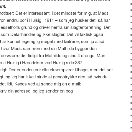
um.
to notitser: Det er interessant, i det mindste for mig, at Mads
ror, endnu bor i Hulsig i 1911 – som jeg husker det, så har
 Hesselholts grund og driver herfra sin slagterforretning. Det
som Detailhandler og ikke slagter. Det vil faktisk også
 har kunnet lege rigtig meget med fætrene, som jo altså
gen, hvor Mads sammen med sin Mathilde bygger den
 desværre dør tidligt fra Mathilde og sine 4 drenge. Man
n i Hulsig i Hændelser ved Hulsig side:387.
igt: Der er endnu enkelte eksemplarer tilbage, men det ser
t, og jeg har ikke i sinde at genoptrykke den, så hvis du
 det lidt. Købes ved at sende mig en e-mail:
iv din adresse, og jeg sender en bog