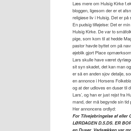
Læs mere om Hulsig Kirke f.eks
bloggen, ligesom der er et afs
religiøse liv i Hulsig. Det er på
En pudsig tilføjelse: Det er mi
Hulsig Kirke. De var to småfol
pige, som kom til at hedde Ma
pastor havde byttet om på navn
øjeblik gjort Place opmærksom 
Lars skulle have været dyrlæg
sit syn skadet, det kan man og
er så en anden sjov detalje, 
en annonce i Horsens Folkeblad
og at der udloves en dusør ti
Lars’, og han er just rejst fra
mand, der må begynde sin tid 
Her annoncens ordlyd:
For Tilvejebringelse af elle
LØRDAGEN D.5.DS. ER BORT
en Dusør. Vadsækken var mrk