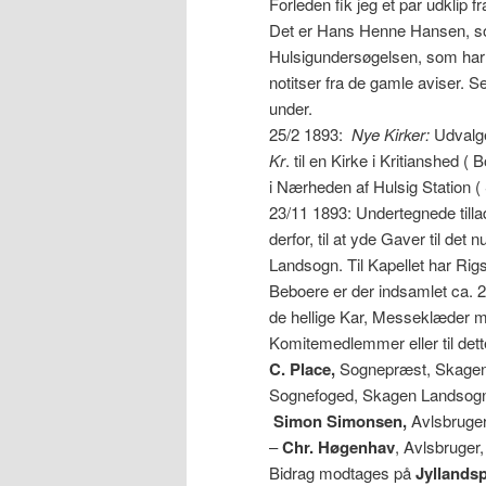
Forleden fik jeg et par udklip
Det er Hans Henne Hansen, som 
Hulsigundersøgelsen, som har
notitser fra de gamle aviser. 
under.
25/2 1893:
Nye Kirker:
Udvalge
Kr
. til en Kirke i Kritianshed
i Nærheden af Hulsig Station (
23/11 1893: Undertegnede tilla
derfor, til at yde Gaver til det
Landsogn. Til Kapellet har Rig
Beboere er der indsamlet ca.
de hellige Kar, Messeklæder m
Komitemedlemmer eller til dett
C. Place,
Sognepræst, Skage
Sognefoged, Skagen Landsog
Simon Simonsen,
Avlsbruge
–
Chr. Høgenhav
, Avlsbruger
Bidrag modtages på
Jyllands