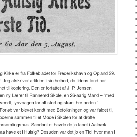
 Kirke er fra Folkebladet for Frederikshavn og Opland 29.
r. Jeg afskriver artiklen i sin helhed, da tidens tand har
t til kopiering. Den er forfattet af J. P. Jensen.
en ny Lærer til Rannerød Skole, en 26-aarig Mand – “med
endt, lysvaagen for alt stort og skønt her neden.”
Forløb var blevet kendt med Befolkningen og var faldet til,
oerne sammen til et Møde i Skolen for at drøfte
Forsamlingshus. Saadant et havde de jo faaet i Aalbæk,
aa have et i Hulsig? Desuden var det jo en Tid, hvor man i