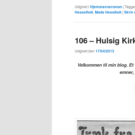
Udgivet i
Hjemstavnsroman
|
Tagge
Hesselholt
,
Mads Hesslholt
|
Skriv 
106 – Hulsig Kir
Udgivet den
17/04/2013
Velkommen til min blog. Et v
emner, 