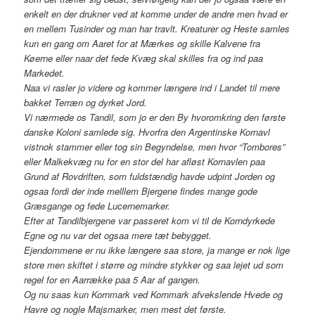
enkelt en der drukner ved at komme under de andre men hvad er
en mellem Tusinder og man har travlt. Kreaturer og Heste samles
kun en gang om Aaret for at Mærkes og skille Kalvene fra
Køerne eller naar det fede Kvæg skal skilles fra og ind paa
Markedet.
Naa vi rasler jo videre og kommer længere ind i Landet til mere
bakket Terræn og dyrket Jord.
Vi nærmede os Tandil, som jo er den By hvoromkring den første
danske Koloni samlede sig. Hvorfra den Argentinske Kornavl
vistnok stammer eller tog sin Begyndelse, men hvor “Tombores”
eller Malkekvæg nu for en stor del har afløst Kornavlen paa
Grund af Rovdriften, som fuldstændig havde udpint Jorden og
ogsaa fordi der inde melllem Bjergene findes mange gode
Græsgange og fede Lucernemarker.
Efter at Tandilbjergene var passeret kom vi til de Korndyrkede
Egne og nu var det ogsaa mere tæt bebygget.
Ejendommene er nu ikke længere saa store, ja mange er nok lige
store men skiftet i større og mindre stykker og saa lejet ud som
regel for en Aarrække paa 5 Aar af gangen.
Og nu saas kun Kornmark ved Kornmark afvekslende Hvede og
Havre og nogle Majsmarker, men mest det første.