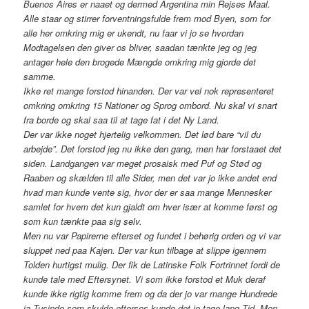
Buenos Aires er naaet og dermed Argentina min Rejses Maal.
Alle staar og stirrer forventningsfulde frem mod Byen, som for
alle her omkring mig er ukendt, nu faar vi jo se hvordan
Modtagelsen den giver os bliver, saadan tænkte jeg og jeg
antager hele den brogede Mængde omkring mig gjorde det
samme.
Ikke ret mange forstod hinanden. Der var vel nok representeret
omkring omkring 15 Nationer og Sprog ombord. Nu skal vi snart
fra borde og skal saa til at tage fat i det Ny Land.
Der var ikke noget hjertelig velkommen. Det lød bare “vil du
arbejde”. Det forstod jeg nu ikke den gang, men har forstaaet det
siden. Landgangen var meget prosaisk med Puf og Stød og
Raaben og skælden til alle Sider, men det var jo ikke andet end
hvad man kunde vente sig, hvor der er saa mange Mennesker
samlet for hvem det kun gjaldt om hver især at komme først og
som kun tænkte paa sig selv.
Men nu var Papirerne efterset og fundet i behørig orden og vi var
sluppet ned paa Kajen. Der var kun tilbage at slippe igennem
Tolden hurtigst mulig. Der fik de Latinske Folk Fortrinnet fordi de
kunde tale med Eftersynet. Vi som ikke forstod et Muk deraf
kunde ikke rigtig komme frem og da der jo var mange Hundrede
ja Tusinde som skulde efterses kunde det jo tage lang Tid. Men