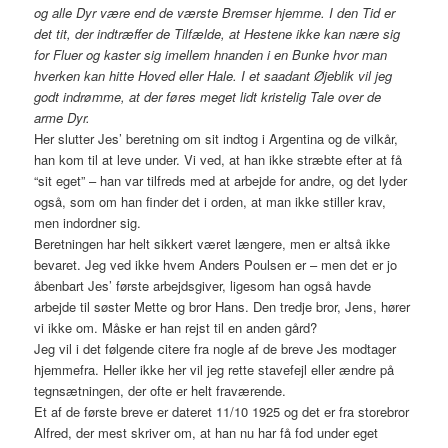
og alle Dyr være end de værste Bremser hjemme. I den Tid er
det tit, der indtræffer de Tilfælde, at Hestene ikke kan nære sig
for Fluer og kaster sig imellem hnanden i en Bunke hvor man
hverken kan hitte Hoved eller Hale. I et saadant Øjeblik vil jeg
godt indrømme, at der føres meget lidt kristelig Tale over de
arme Dyr.
Her slutter Jes’ beretning om sit indtog i Argentina og de vilkår,
han kom til at leve under. Vi ved, at han ikke stræbte efter at få
“sit eget” – han var tilfreds med at arbejde for andre, og det lyder
også, som om han finder det i orden, at man ikke stiller krav,
men indordner sig.
Beretningen har helt sikkert været længere, men er altså ikke
bevaret. Jeg ved ikke hvem Anders Poulsen er – men det er jo
åbenbart Jes’ første arbejdsgiver, ligesom han også havde
arbejde til søster Mette og bror Hans. Den tredje bror, Jens, hører
vi ikke om. Måske er han rejst til en anden gård?
Jeg vil i det følgende citere fra nogle af de breve Jes modtager
hjemmefra. Heller ikke her vil jeg rette stavefejl eller ændre på
tegnsætningen, der ofte er helt fraværende.
Et af de første breve er dateret 11/10 1925 og det er fra storebror
Alfred, der mest skriver om, at han nu har få fod under eget