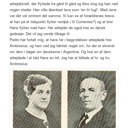
arbejdskraft, der flyttede fra gård til gård og ikke slog sig fast ned
nogen steder. Han ville åbenbart leve som “en fri fugl”. Med Jens
var det vel omtrent det samme. Vi kan se af forældrenes breve,
at han på et tidspunkt flytter nordpå ( til Corrientes?) og at bror
Hans flytter med ham. Her arbejder de også hos en dansk
godsejer. Det vil jeg vende tilbage til.
Pedro har fortalt mig, at hans far i begyndelsen arbejdede hos
Ambrosius, og ham ved jeg faktisk noget om, for der er skrevet
om dem i bøger om danskerne i Argentina. Og hos en af dem
arbejdede i al fald Hans en tid. Jeg har et billede af hr. og fru
Ambrosius: