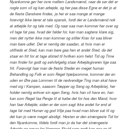
Nyankomne gør her ovre mellem Landsmænd, naar de ser det er
nogle som vil og kan arbejde, og her paa disse Egne er det jo at
de fleste Danskere findes, ja her er saa mange at mange
forøvrigt ikke lærer at tale spansk, fordi der er Landsmænd nok
at arbejde for og tale med. Og naar saa man kommer her over og
vil tage fat paa, hvad der falder for, kan man sagtens klare sig,
men det nytter ikke man kommer og stiller Krav for saa bliver
man bare udlet. Det er nemlig der saadan, at hvis man er
utilfreds et Sted, kan man bare gaa hen et andet Sted, da det
staar en frit for at tage afsted til hvilken som helst Tid og Time
man finder for godt og selvfølgelig staar Arbejdsgiveren lige saa
frit. Forøvrigt faar man de fleste Steder en meget human
Behandling og Folk er som Regel hjælpsomme, kommer der en
uden en Øre paa Lommen til de nødvendige Ting man skal have
med sig i Kampen, saasom Tæpper og Seng og Arbejdstøj, her
holder nemlig enhver sin egen Seng, hvis han vil have en, han
kan som Regel faa Penge til at købe det for hos den Mand, hvor
han faar Arbejde; siden er der som sagt ikke andet for end at
tage fat med Humør og god Vilje paa hvad man bliver sat til og
det kan jo være meget alsidigt. Høsten er den strængeste Tid for
den Nyankomne, tildels fordi man jo da har det strængeste
Arbejde og ogsaa for Varmens Skyld som godt kan gaa op til