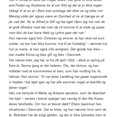
end Føden og Skatterne for al vor Slid og der er jo ikke nogen
Udsigt til at en af i Børn kan overtage det efter os og efter min
Mening vilde det ogsaa være en Dumhed af os at hænge en af
jer ved det. Nu er Alfred jo Gift og har eget Hjem jeg tror nok de
er godt tilfredse med det men de vil komme til at slide og spare
men blot de kan have Held og Lykke gaar det nok.”
Hun nævner også bror Christian og skriver, at han skal ind som
soldat, så han kan ikke komme “ind til jer foreløbig” – dermed må
hun jo mene, at han også ville emigrere. Det gjorde han ikke –
han mødte Kinna og blev gift og blev i Danmark.
Det næste brev, jeg har, er fra 29 april 1932 – altså er spring på
flere år. Denne gang er det faderen, Ole, der skriver, og han
indleder med at kommentere et brev, som han modtog fra 16.
februar. Han skriver:
“Vi ser jeres Landbrug har gaaet nogenlunde
vi haaber i har lejet igen og har alle sammen noget at bestille og
tjener noget.”
Han må hentyde til Mette og Ankjers ejendom, som de åbenbart
har lejet – senere i brevet spørger han nemlig til den lille Karen,
deres førstfødte. Om hun er blevet døbt? Ellers beskriver han
situationen i Danmark. Der er krise, og han nævner hvor ramt de
er. Åbenbart har de solgt gården, og det er ikke lykkedes ham at