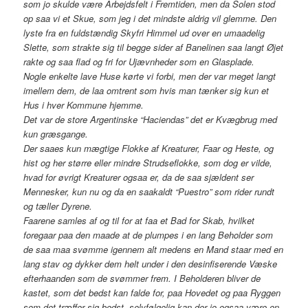
som jo skulde være Arbejdsfelt i Fremtiden, men da Solen stod
op saa vi et Skue, som jeg i det mindste aldrig vil glemme. Den
lyste fra en fuldstændig Skyfri Himmel ud over en umaadelig
Slette, som strakte sig til begge sider af Banelinen saa langt Øjet
rakte og saa flad og fri for Ujævnheder som en Glasplade.
Nogle enkelte lave Huse kørte vi forbi, men der var meget langt
imellem dem, de laa omtrent som hvis man tænker sig kun et
Hus i hver Kommune hjemme.
Det var de store Argentinske “Haciendas” det er Kvægbrug med
kun græsgange.
Der saaes kun mægtige Flokke af Kreaturer, Faar og Heste, og
hist og her større eller mindre Strudseflokke, som dog er vilde,
hvad for øvrigt Kreaturer ogsaa er, da de saa sjældent ser
Mennesker, kun nu og da en saakaldt “Puestro” som rider rundt
og tæller Dyrene.
Faarene samles af og til for at faa et Bad for Skab, hvilket
foregaar paa den maade at de plumpes i en lang Beholder som
de saa maa svømme igennem alt medens en Mand staar med en
lang stav og dykker dem helt under i den desinfiserende Væske
efterhaanden som de svømmer frem. I Beholderen bliver de
kastet, som det bedst kan falde for, paa Hovedet og paa Ryggen
som det træffer sig bedst, selvfølgelig kan der jo ogsaa være en