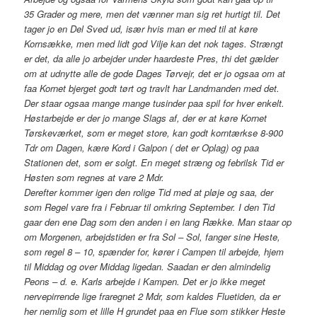
35 Grader og mere, men det vænner man sig ret hurtigt til. Det
tager jo en Del Sved ud, især hvis man er med til at køre
Kornsække, men med lidt god Vilje kan det nok tages. Strængt
er det, da alle jo arbejder under haardeste Pres, thi det gælder
om at udnytte alle de gode Dages Tørvejr, det er jo ogsaa om at
faa Kornet bjerget godt tørt og travlt har Landmanden med det.
Der staar ogsaa mange mange tusinder paa spil for hver enkelt.
Høstarbejde er der jo mange Slags af, der er at køre Kornet
Tørskeværket, som er meget store, kan godt korntærkse 8-900
Tdr om Dagen, kære Kord i Galpon ( det er Oplag) og paa
Stationen det, som er solgt. En meget stræng og febrilsk Tid er
Høsten som regnes at vare 2 Mdr.
Derefter kommer igen den rolige Tid med at pløje og saa, der
som Regel vare fra i Februar til omkring September. I den Tid
gaar den ene Dag som den anden i en lang Række. Man staar op
om Morgenen, arbejdstiden er fra Sol – Sol, fanger sine Heste,
som regel 8 – 10, spænder for, kører i Campen til arbejde, hjem
til Middag og over Middag ligedan. Saadan er den almindelig
Peons – d. e. Karls arbejde i Kampen. Det er jo ikke meget
nervepirrende lige fraregnet 2 Mdr, som kaldes Fluetiden, da er
her nemlig som et lille H grundet paa en Flue som stikker Heste