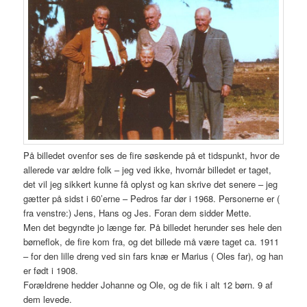
På billedet ovenfor ses de fire søskende på et tidspunkt, hvor de
allerede var ældre folk – jeg ved ikke, hvornår billedet er taget,
det vil jeg sikkert kunne få oplyst og kan skrive det senere – jeg
gætter på sidst i 60’erne – Pedros far dør i 1968. Personerne er (
fra venstre:) Jens, Hans og Jes. Foran dem sidder Mette.
Men det begyndte jo længe før. På billedet herunder ses hele den
børneflok, de fire kom fra, og det billede må være taget ca. 1911
– for den lille dreng ved sin fars knæ er Marius ( Oles far), og han
er født i 1908.
Forældrene hedder Johanne og Ole, og de fik i alt 12 børn. 9 af
dem levede.