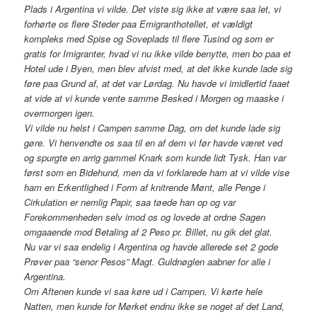
Plads i Argentina vi vilde. Det viste sig ikke at være saa let, vi
forhørte os flere Steder paa Emigranthotellet, et vældigt
kompleks med Spise og Soveplads til flere Tusind og som er
gratis for Imigranter, hvad vi nu ikke vilde benytte, men bo paa et
Hotel ude i Byen, men blev afvist med, at det ikke kunde lade sig
føre paa Grund af, at det var Lørdag. Nu havde vi imidlertid faaet
at vide at vi kunde vente samme Besked i Morgen og maaske i
overmorgen igen.
Vi vilde nu helst i Campen samme Dag, om det kunde lade sig
gøre. Vi henvendte os saa til en af dem vi før havde været ved
og spurgte en arrig gammel Knark som kunde lidt Tysk. Han var
først som en Bidehund, men da vi forklarede ham at vi vilde vise
ham en Erkentlighed i Form af knitrende Mønt, alle Penge i
Cirkulation er nemlig Papir, saa tøede han op og var
Forekommenheden selv imod os og lovede at ordne Sagen
omgaaende mod Betaling af 2 Peso pr. Billet, nu gik det glat.
Nu var vi saa endelig i Argentina og havde allerede set 2 gode
Prøver paa “senor Pesos” Magt. Guldnøglen aabner for alle i
Argentina.
Om Aftenen kunde vi saa køre ud i Campen. Vi kørte hele
Natten, men kunde for Mørket endnu ikke se noget af det Land,