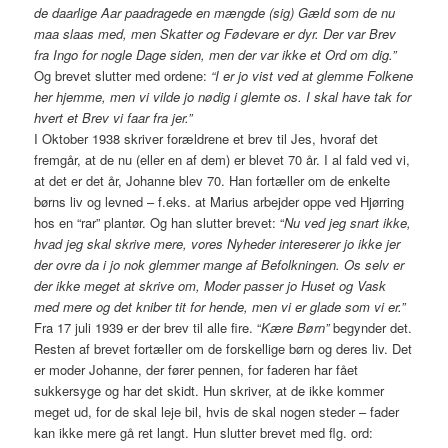
de daarlige Aar paadragede en mængde (sig) Gæld som de nu
maa slaas med, men Skatter og Fødevare er dyr. Der var Brev
fra Ingo for nogle Dage siden, men der var ikke et Ord om dig.”
Og brevet slutter med ordene:
“I er jo vist ved at glemme Folkene
her hjemme, men vi vilde jo nødig i glemte os. I skal have tak for
hvert et Brev vi faar fra jer.”
I Oktober 1938 skriver forældrene et brev til Jes, hvoraf det
fremgår, at de nu (eller en af dem) er blevet 70 år. I al fald ved vi,
at det er det år, Johanne blev 70. Han fortæller om de enkelte
børns liv og levned – f.eks. at Marius arbejder oppe ved Hjørring
hos en “rar” plantør. Og han slutter brevet: “
Nu ved jeg snart ikke,
hvad jeg skal skrive mere, vores Nyheder intereserer jo ikke jer
der ovre da i jo nok glemmer mange af Befolkningen. Os selv er
der ikke meget at skrive om, Moder passer jo Huset og Vask
med mere og det kniber tit for hende, men vi er glade som vi er.”
Fra 17 juli 1939 er der brev til alle fire. “
Kære Børn”
begynder det.
Resten af brevet fortæller om de forskellige børn og deres liv. Det
er moder Johanne, der fører pennen, for faderen har fået
sukkersyge og har det skidt. Hun skriver, at de ikke kommer
meget ud, for de skal leje bil, hvis de skal nogen steder – fader
kan ikke mere gå ret langt. Hun slutter brevet med flg. ord: