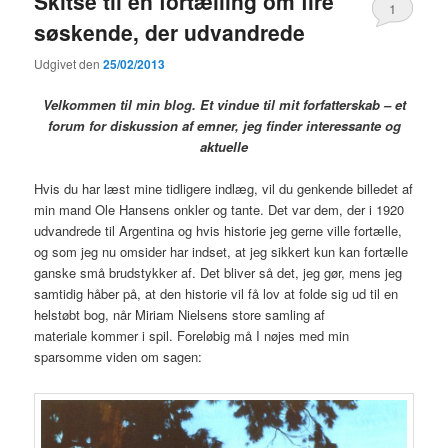
Skitse til en fortælling om fire
1
søskende, der udvandrede
Udgivet den
25/02/2013
Velkommen til min blog. Et vindue til mit forfatterskab – et
forum for diskussion af emner, jeg finder interessante og
aktuelle
Hvis du har læst mine tidligere indlæg, vil du genkende billedet af
min mand Ole Hansens onkler og tante. Det var dem, der i 1920
udvandrede til Argentina og hvis historie jeg gerne ville fortælle,
og som jeg nu omsider har indset, at jeg sikkert kun kan fortælle
ganske små brudstykker af. Det bliver så det, jeg gør, mens jeg
samtidig håber på, at den historie vil få lov at folde sig ud til en
helstøbt bog, når Miriam Nielsens store samling af
materiale kommer i spil. Foreløbig må I nøjes med min
sparsomme viden om sagen: