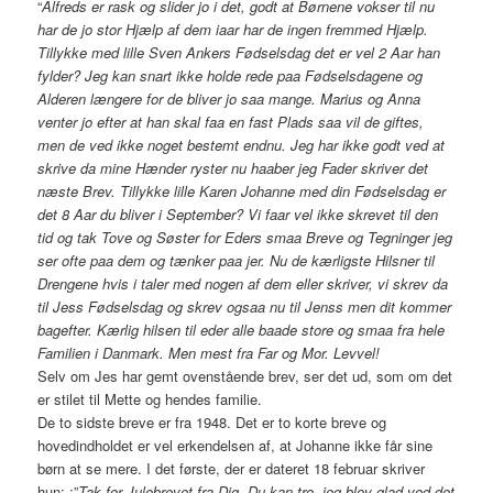
“
Alfreds er rask og slider jo i det, godt at Børnene vokser til nu
har de jo stor Hjælp af dem iaar har de ingen fremmed Hjælp.
Tillykke med lille Sven Ankers Fødselsdag det er vel 2 Aar han
fylder? Jeg kan snart ikke holde rede paa Fødselsdagene og
Alderen længere for de bliver jo saa mange. Marius og Anna
venter jo efter at han skal faa en fast Plads saa vil de giftes,
men de ved ikke noget bestemt endnu. Jeg har ikke godt ved at
skrive da mine Hænder ryster nu haaber jeg Fader skriver det
næste Brev. Tillykke lille Karen Johanne med din Fødselsdag er
det 8 Aar du bliver i September? Vi faar vel ikke skrevet til den
tid og tak Tove og Søster for Eders smaa Breve og Tegninger jeg
ser ofte paa dem og tænker paa jer. Nu de kærligste Hilsner til
Drengene hvis i taler med nogen af dem eller skriver, vi skrev da
til Jess Fødselsdag og skrev ogsaa nu til Jenss men dit kommer
bagefter. Kærlig hilsen til eder alle baade store og smaa fra hele
Familien i Danmark. Men mest fra Far og Mor. Levvel!
Selv om Jes har gemt ovenstående brev, ser det ud, som om det
er stilet til Mette og hendes familie.
De to sidste breve er fra 1948. Det er to korte breve og
hovedindholdet er vel erkendelsen af, at Johanne ikke får sine
børn at se mere. I det første, der er dateret 18 februar skriver
hun: :”
Tak for Julebrevet fra Dig. Du kan tro, jeg blev glad ved det