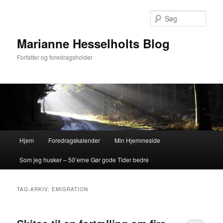
Fortsæt
Fortsæt
til
til
Søg
primært
sekundært
indhold
indhold
Marianne Hesselholts Blog
Forfatter og foredragsholder
Hovedmenu
Hjem
Foredragskalender
Min Hjemmeside
Som jeg husker – 50’erne Gør gode Tider bedre
TAG-ARKIV:
EMIGRATION