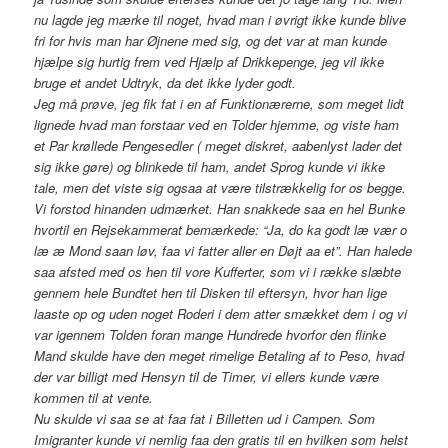
nu lagde jeg mærke til noget, hvad man i øvrigt ikke kunde blive
fri for hvis man har Øjnene med sig, og det var at man kunde
hjælpe sig hurtig frem ved Hjælp af Drikkepenge, jeg vil ikke
bruge et andet Udtryk, da det ikke lyder godt.
Jeg må prøve, jeg fik fat i en af Funktionærerne, som meget lidt
lignede hvad man forstaar ved en Tolder hjemme, og viste ham
et Par krøllede Pengesedler ( meget diskret, aabenlyst lader det
sig ikke gøre) og blinkede til ham, andet Sprog kunde vi ikke
tale, men det viste sig ogsaa at være tilstrækkelig for os begge.
Vi forstod hinanden udmærket. Han snakkede saa en hel Bunke
hvortil en Rejsekammerat bemærkede: “Ja, do ka godt læ vær o
læ æ Mond saan løv, faa vi fatter aller en Døjt aa et”. Han halede
saa afsted med os hen til vore Kufferter, som vi i række slæbte
gennem hele Bundtet hen til Disken til eftersyn, hvor han lige
laaste op og uden noget Roderi i dem atter smækket dem i og vi
var igennem Tolden foran mange Hundrede hvorfor den flinke
Mand skulde have den meget rimelige Betaling af to Peso, hvad
der var billigt med Hensyn til de Timer, vi ellers kunde være
kommen til at vente.
Nu skulde vi saa se at faa fat i Billetten ud i Campen. Som
Imigranter kunde vi nemlig faa den gratis til en hvilken som helst