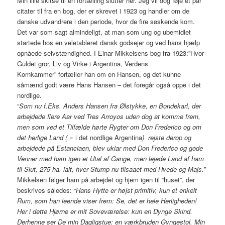
Min lille skitse til en fortælling slutter her. Jeg vil dog føje et par
citater til fra en bog, der er skrevet i 1923 og handler om de
danske udvandrere i den periode, hvor de fire søskende kom.
Det var som sagt almindeligt, at man som ung og ubemidlet
startede hos en veletableret dansk godsejer og ved hans hjælp
opnåede selvstændighed. I Einar Mikkelsens bog fra 1923:”Hvor
Guldet gror, Liv og Virke i Argentina, Verdens
Kornkammer” fortæller han om en Hansen, og det kunne
såmænd godt være Hans Hansen – det foregår også oppe i det
nordlige.
“
Som nu f.Eks. Anders Hansen fra Ølstykke, en Bondekarl, der
arbejdede flere Aar ved Tres Arroyos uden dog at komme frem,
men som ved et Tilfælde hørte Rygter om Don Frederico og om
det herlige Land (
= i det nordlige Argentina
) rejste derop og
arbejdede på Estanciaen, blev uklar med Don Frederico og gode
Venner med ham igen et Utal af Gange, men lejede Land af ham
til Slut, 275 ha. ialt, hver Stump nu tilsaaet med Hvede og Majs.”
Mikkelsen følger ham på arbejdet og hjem igen til “huset”, der
beskrives således:
“Hans Hytte er højst primitiv, kun et enkelt
Rum, som han leende viser frem: Se, det er hele Herligheden!
Her i dette Hjørne er mit Soveværelse: kun en Dynge Skind.
Derhenne ser De min Dagligstue: en værkbruden Gyngestol. Min