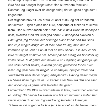
ikke hørt fra i meget lange tider.”
Han skriver om familien i
Danmark og klager over de dårlige tider, der er ligeså ringe som i
krigsårene.
Det følgende brev til Jes er fra 26 april 1936, og det er faderen,
der skriver. – Igen synes han ikke, sønnerne er flinke til at skrive
hjem. Han skriver sådan her: “
Jens har vi havt Brev fra der oppe i
nord, hvordan mon det skal gaa ham? Vi har ogsaa skreven til
Ham igjen, jeg tror nok det er længe siden vi har hørt fra Hans,
han er jo meget længe om at lade høre fra sig, mon han er
kommen op til Jens.”
Han slutter sit brev sådan:
“Os selv er der
ikke ret meget at skrive om. Moder passer stadig An Konstner og
vores Have, til at grave den havde vi en Daglejer, det gaar jo lige
saa stille ned af bakke, Alderen gør sig gældende for os hver
især. Jeg gaar ikke ret meget ud at arbejde, hjælper Peter paa
Værkstedet naar der er noget, arbejder lidt i Rav og læser meget.
Du bedes hilse Ingo fra os. Vi venter efter Brev fra den ene eller
den anden og vil gerne vide hvordan det gaar.”
I november d.28 1937 skriver faderen et brev, hvoraf her kommer
et uddrag:
“Vi haaber Du skriver nok lidt om hvordan Høsten har
været og om du er hos Ingo endnu og hvordan I klarer jer.
Tiderne er vel noget bedre hos jer. Her er det en del bedre, men i