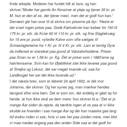
finde arbejde. Moderen har fundet lidt at lave, og han
skriver:”
Moder har gamle An Konstner at pleje og tjener 35 kr. pr.
M. hun er den af os, der tjener mest, men det er godt hun kan.”
Dernæst går han over til at skrive om priserne på dyr:
“Heste er
der snart ingen priser paa. Gode Kælvekvier kan købes for 150 til
175 kr. pr. stk. do Kvier 60 til 110 kr. pr. stk. og fine Slagtekvæg
for 15 øre pr. pund, nyfødte Kalve som ofte sælges til
Svineslagterierne fra 1 Kr. pr. til 4 Kr. pr. stk. Lam er temlig Dyre
da indførsel er standset paa grund af Valutaforholdene. Prisen
paa Smør nu er 1,58 kr. pr. Kg. Det er priser som i 1880’erne og
halvfemserne. Svin kan for Øjeblikket slet ikke leveres paa grund
af Strejke og Lokout, det ser meget truende ud, saa for
Landbruget her ser det ikke lovende ud.”
I det næste brev, som er dateret 24 april 1932, er det mor
Johanne, der skriver. Og her synes jeg, man mærker hendes
længsel efter sine børn. Det er som om, det endelig er gået op for
hende, at hun ikke skal se dem mere: hun skriver bl.a.:”
Det er jo
mange Aar siden du rejste, da tænkte ingen af os paa at vi ikke
skulde se hnanden i saa mange Aar og der kan maaske gaa lang
tid endnu inden vi ses; hvis vi ses her paa Jorden mere, men blot
vi maa mødes engang paa den anden Side saa er det godt for