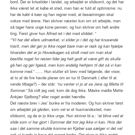
bord. Der er krisetider i landet, og arbejdet er slidsomt, og det har
ikke været let at købe et sted, men han er fuld af optimisme: nu
har de købt 4 køer og han regner med, at besætningen skal
vokse med årene. Han skriver næsten kun om sit arbejde, men
så tager hans unge kone pennen, og hun skriver om helt andre
ting. Først giver hun Alfred ret i det med sliddet: ”
“”Vi har det ellers udmærket, vi slider jo i det og har knusende
travlt, men det gør jo ikke noget bare man er rask og kan hjælpe
hinanden det er jo Hovedsagen så skidt med om man skal
bestille noget for resten lider jeg helt godt at være gift du skulle
gå hen og gør ligeså, men kom endelig herhjem til det så vi kan
komme med.” ……
Hun slutter sit brev med følgende, der viser,
at to af de fire havde planer om en tur til Danmark ( eller til at
vende tilbage?) – der står:
“nu venter vi jo at se Jens og Mette til
Sommer.”
Så vidt jeg ved, kom de dog ikke. Måske mødte Mette
Ankjær Sjelborg? eller noget andet hændte.
Det næste brev i Jes’ bunke er fra moderen. Og hun skriver først
om arbejdet på gården, som vel er et husmandssted, men
slidsomt, og de er jo ikke unge. Hun skriver bl.a.: “
at blive ved at
slide som vi har gjort i Sommer det tror jeg ikke vi kan. Hvis der
saa i det samme skulde komme en Kjøber saa sælger vi det vel
nok vi kunde jo have det meget bedre. Det giver jo ikke andet