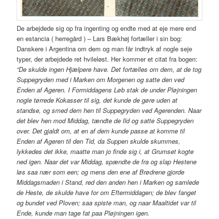
De arbejdede sig op fra ingenting og endte med at eje mere end
en estancia ( herregård ) – Lars Bækhøj fortæller i sin bog:
Danskere i Argentina om dem og man får indtryk af nogle seje
typer, der arbejdede ret hvileløst. Her kommer et citat fra bogen:
“De skulde ingen Hjælpere have. Det fortælles om dem, at de tog
Suppegryden med i Marken om Morgenen og satte den ved
Enden af Ageren. I Formiddagens Løb stak de under Pløjningen
nogle tørrede Kokasser til sig, det kunde de gøre uden at
standse, og smed dem hen til Suppegryden ved Agerenden. Naar
det blev hen mod Middag, tændte de Ild og satte Suppegryden
over. Det gjaldt om, at en af dem kunde passe at komme til
Enden af Ageren til den Tid, da Suppen skulde skummes,
lykkedes det ikke, maatte man jo finde sig i, at Grumset kogte
ned igen. Naar det var Middag, spændte de fra og slap Hestene
løs saa nær som een; og mens den ene af Brødrene gjorde
Middagsmaden i Stand, red den anden hen i Marken og samlede
de Heste, de skulde have for om Eftermiddagen; de blev fanget
og bundet ved Ploven; saa spiste man, og naar Maaltidet var til
Ende, kunde man tage fat paa Pløjningen igen.