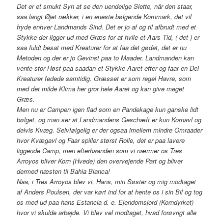
Det er et smukt Syn at se den uendelige Slette, når den staar,
saa langt Øjet rækker, i en eneste bølgende Kornmark, det vil
fryde enhver Landmands Sind. Det er jo af og til afbrudt med et
Stykke der ligger ud med Græs for at hvile et Aars Tid, ( det ) er
saa fuldt besat med Kreaturer for at faa det gødet, det er nu
Metoden og der er jo Gevinst paa to Maader, Landmanden kan
vente stor Høst paa saadan et Stykke Aaret efter og faar en Del
Kreaturer fedede samtidig. Græsset er som regel Havre, som
med det milde Klima her gror hele Aaret og kan give meget
Græs.
Men nu er Campen igen flad som en Pandekage kun ganske lidt
bølget, og man ser at Landmandens Geschæft er kun Kornavl og
delvis Kvæg. Selvfølgelig er der ogsaa imellem mindre Omraader
hvor Kvægavl og Faar spiller størst Rolle, det er paa lavere
liggende Camp, men efterhaanden som vi nærmer os Tres
Arroyos bliver Korn (Hvede) den overvejende Part og bliver
dermed næsten til Bahia Blanca!
Naa, i Tres Arroyos blev vi, Hans, min Søster og mig modtaget
af Anders Poulsen, der var kørt ind for at hente os i sin Bil og tog
os med ud paa hans Estancia d. e. Ejendomsjord (Korndyrket)
hvor vi skulde arbejde. Vi blev vel modtaget, hvad forøvrigt alle