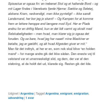
Spisestue er ogsaa fin: en trebenet Stol og et haltende Bord – og
mit Lager findes i Værelsets fjerde Hjørne: Sække og Seletøj,
alskens Kram, nødvendigt, men ikke pynteligt! – ikke sandt
Landsmand, her bor jeg jo skønt! – Og Kampen for at komme
frem er lettere heroppe end længere mod Syd. Her er Plads
endnu for en driftig Mand, kun er det lidt varmt og skralt med
Selskabeligheden – men hvad, man klarer sig jo ogsaa det
foruden. Og se bare, hvad jeg har naaet! mine Maskiner er
betalte, jeg er gældfri, og alt hvad Afgrøden giver er mit.”
Man får det indtryk, at her er en, som nok skal blive “en holden
mand” – for mange andre gik det ikke sådan. Den eneste vej til
velstand var et umenneskeligt slid, og dem, der var af den
støbning, at de holdt det ud, klarede sig. Resten gik det ilde.
Udgivet i
Argentina
|
Tagget
Argentina
,
emigrant
,
emigration
,
udvandring
|
1
svar