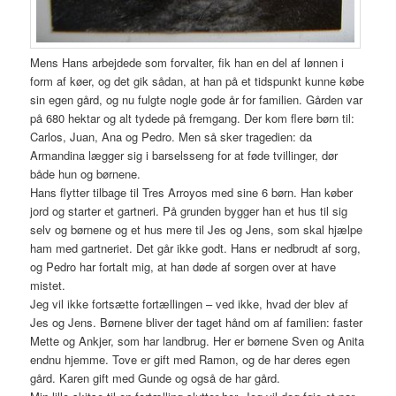
Mens Hans arbejdede som forvalter, fik han en del af lønnen i
form af køer, og det gik sådan, at han på et tidspunkt kunne købe
sin egen gård, og nu fulgte nogle gode år for familien. Gården var
på 680 hektar og alt tydede på fremgang. Der kom flere børn til:
Carlos, Juan, Ana og Pedro. Men så sker tragedien: da
Armandina lægger sig i barselsseng for at føde tvillinger, dør
både hun og børnene.
Hans flytter tilbage til Tres Arroyos med sine 6 børn. Han køber
jord og starter et gartneri. På grunden bygger han et hus til sig
selv og børnene og et hus mere til Jes og Jens, som skal hjælpe
ham med gartneriet. Det går ikke godt. Hans er nedbrudt af sorg,
og Pedro har fortalt mig, at han døde af sorgen over at have
mistet.
Jeg vil ikke fortsætte fortællingen – ved ikke, hvad der blev af
Jes og Jens. Børnene bliver der taget hånd om af familien: faster
Mette og Ankjer, som har landbrug. Her er børnene Sven og Anita
endnu hjemme. Tove er gift med Ramon, og de har deres egen
gård. Karen gift med Gunde og også de har gård.