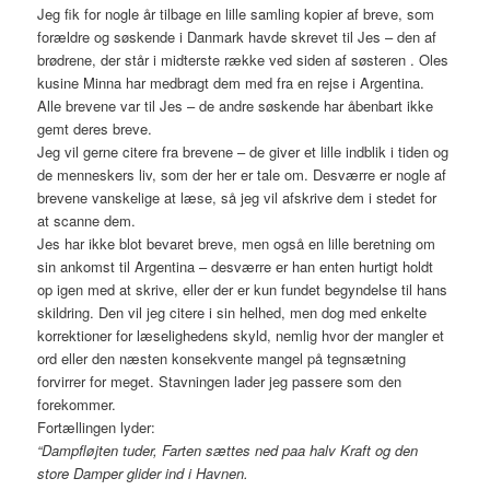
Jeg fik for nogle år tilbage en lille samling kopier af breve, som
forældre og søskende i Danmark havde skrevet til Jes – den af
brødrene, der står i midterste række ved siden af søsteren . Oles
kusine Minna har medbragt dem med fra en rejse i Argentina.
Alle brevene var til Jes – de andre søskende har åbenbart ikke
gemt deres breve.
Jeg vil gerne citere fra brevene – de giver et lille indblik i tiden og
de menneskers liv, som der her er tale om. Desværre er nogle af
brevene vanskelige at læse, så jeg vil afskrive dem i stedet for
at scanne dem.
Jes har ikke blot bevaret breve, men også en lille beretning om
sin ankomst til Argentina – desværre er han enten hurtigt holdt
op igen med at skrive, eller der er kun fundet begyndelse til hans
skildring. Den vil jeg citere i sin helhed, men dog med enkelte
korrektioner for læselighedens skyld, nemlig hvor der mangler et
ord eller den næsten konsekvente mangel på tegnsætning
forvirrer for meget. Stavningen lader jeg passere som den
forekommer.
Fortællingen lyder:
“Dampfløjten tuder, Farten sættes ned paa halv Kraft og den
store Damper glider ind i Havnen.