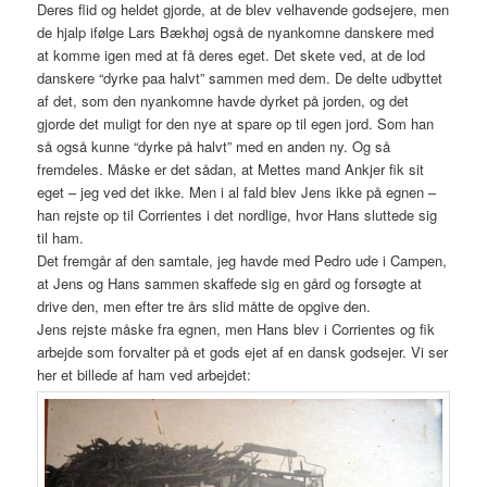
Deres flid og heldet gjorde, at de blev velhavende godsejere, men
de hjalp ifølge Lars Bækhøj også de nyankomne danskere med
at komme igen med at få deres eget. Det skete ved, at de lod
danskere “dyrke paa halvt” sammen med dem. De delte udbyttet
af det, som den nyankomne havde dyrket på jorden, og det
gjorde det muligt for den nye at spare op til egen jord. Som han
så også kunne “dyrke på halvt” med en anden ny. Og så
fremdeles. Måske er det sådan, at Mettes mand Ankjer fik sit
eget – jeg ved det ikke. Men i al fald blev Jens ikke på egnen –
han rejste op til Corrientes i det nordlige, hvor Hans sluttede sig
til ham.
Det fremgår af den samtale, jeg havde med Pedro ude i Campen,
at Jens og Hans sammen skaffede sig en gård og forsøgte at
drive den, men efter tre års slid måtte de opgive den.
Jens rejste måske fra egnen, men Hans blev i Corrientes og fik
arbejde som forvalter på et gods ejet af en dansk godsejer. Vi ser
her et billede af ham ved arbejdet: