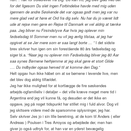
for det ligesom Du slet ingen Forbindelse havde med mig uden
igennem de andre Søskende det var ogsaa godt men jeg var nu
mere glad ved at høre et Ord fra dig selv. Nu har du jo været lidt
ude at rejse men gøre en Rejse til Danmark er vel aldrig at tænke
paa. Jeg bliver nu Firsindstyve Aar hvis jeg oplever min
fødselsdag til Sommer men nu vil jeg ærlig tilstaa, at jeg har
opgivet at se Jer mere som er saa langt borte … ”
I det sidste
brev skriver hun igen om sin forestående 80 års fødselsdag og
siger bl.a. “
Naar jeg nu oplever min Fødselsdag bliver jeg 80 Aar
saa synes Børnene herhjemme at jeg skal gøre et stort Gilde
…. Du indbyder ogsaa herved til at komme den Dag.”
Helt opgav hun ikke håbet om at se børnene i levende live, men
det blev dog aldrig tilfældet.
Jeg har ikke mulighed for at kortlægge de fire søskendes
arbejds-ogfamilieliv i detaljer – det ville kræve meget mere tid i
Argentina end jeg vil kunne få, og desuden er det ikke en
opgave, jeg på noget tidspunkt har stillet mig i fuld alvor. Dog vil
jeg skitsere videre med de sparsomme oplysninger, jeg har.
Selv skriver Jes jo i sin lille beretning, at de kom til Anders ( eller
Andreas ) Poulsen i Tres Arroyos og arbejdede der, men han
giver jo også udtryk for, at han var en yderst bevægelig