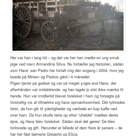
Her var han i lang tid – og det var her han mødte en ung smuk
pige ved navn Armandina Silva. Nu fortæller jeg historien, sådan
som Hans’ søn Pedro har fortalt mig den engang i 2004, hvor jeg
boede på Miriam og Pedros gård i 4 måneder:
Pigen tjente på godset og var så meget yngre end Hans, der
efterhånden var midaldrende, og han lagde jo slet ikke mærke til
hende. Hun var imidlertid blevet forelsket i ham og forsøgte på
forskellig vis at tiltrække sig hans opmærksomhed. Det lykkedes
først, da hun gik til yderligheder og væltede en kop kaffe ned
over ham. Da hun skulle tørre op efter “uheldet” mødtes deres
øjne, og Hans blev forelsket. Sådan skal det gøres! De blev
forlovede og gift. Herunder et billede af dem flere år senere – de
har her fået børnene Gregorio og Eliza: