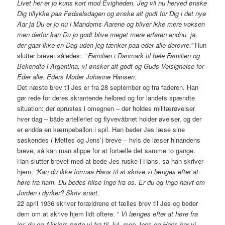
Livet her er jo kuns kort mod Evigheden. Jeg vil nu herved ønske
Dig tillykke paa Fødselsdagen og ønske alt godt for Dig i det nye
Aar ja Du er jo nu i Mandoms Aarene og bliver ikke mere voksen
men derfor kan Du jo godt blive meget mere erfaren endnu, ja,
der gaar ikke en Dag uden jeg tænker paa eder alle derovre.”
Hun
slutter brevet således:
” Familien i Danmark til hele Familien og
Bekendte i Argentina, vi ønsker alt godt og Guds Velsignelse for
Eder alle. Eders Moder Johanne Hansen.
Det næste brev til Jes er fra 28 september og fra faderen. Han
gør rede for deres skrantende helbred og for landets spændte
situation: der oprustes i omegnen – der holdes militærøvelser
hver dag – både artelleriet og flyvevåbnet holder øvelser, og der
er endda en kæmpeballon i spil. Han beder Jes læse sine
søskendes ( Mettes og Jens’) breve – hvis de læser hinandens
breve, så kan man slippe for at fortælle det samme to gange.
Han slutter brevet med at bede Jes ruske i Hans, så han skriver
hjem:
“Kan du ikke formaa Hans til at skrive vi længes efter at
høre fra ham. Du bedes hilse Ingo fra os. Er du og Ingo halvt om
Jorden i dyrker? Skriv snart.
22 april 1936 skriver forældrene et fælles brev til Jes og beder
dem om at skrive hjem lidt oftere. “
Vi længes efter at høre fra
jer, du og Akkjers hørte vi fra til Jul, men Jens og Hans har vi