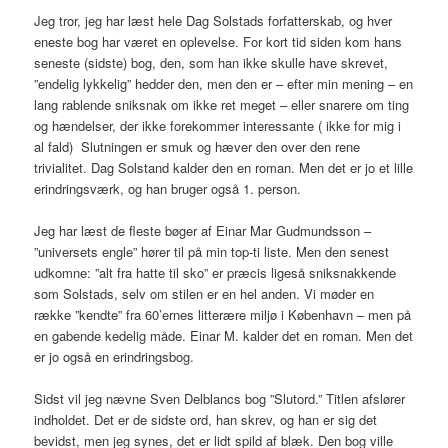
Jeg tror, jeg har læst hele Dag Solstads forfatterskab, og hver
eneste bog har været en oplevelse. For kort tid siden kom hans
seneste (sidste) bog, den, som han ikke skulle have skrevet,
”endelig lykkelig” hedder den, men den er – efter min mening – en
lang rablende sniksnak om ikke ret meget – eller snarere om ting
og hændelser, der ikke forekommer interessante ( ikke for mig i
al fald) Slutningen er smuk og hæver den over den rene
trivialitet. Dag Solstand kalder den en roman. Men det er jo et lille
erindringsværk, og han bruger også 1. person.
Jeg har læst de fleste bøger af Einar Mar Gudmundsson –
”universets engle” hører til på min top-ti liste. Men den senest
udkomne: ”alt fra hatte til sko” er præcis ligeså sniksnakkende
som Solstads, selv om stilen er en hel anden. Vi møder en
række ”kendte” fra 60’ernes litterære miljø i København – men på
en gabende kedelig måde. Einar M. kalder det en roman. Men det
er jo også en erindringsbog.
Sidst vil jeg nævne Sven Delblancs bog ”Slutord.” Titlen afslører
indholdet. Det er de sidste ord, han skrev, og han er sig det
bevidst, men jeg synes, det er lidt spild af blæk. Den bog ville