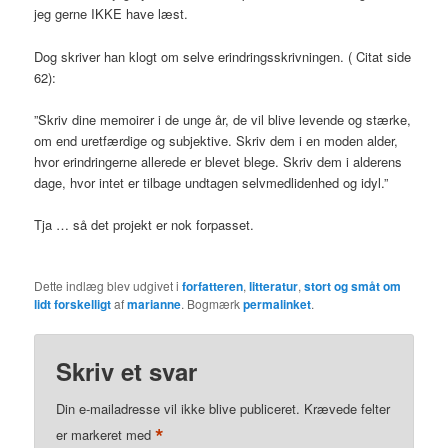
jeg gerne IKKE have læst.
Dog skriver han klogt om selve erindringsskrivningen. ( Citat side
62):
”Skriv dine memoirer i de unge år, de vil blive levende og stærke,
om end uretfærdige og subjektive. Skriv dem i en moden alder,
hvor erindringerne allerede er blevet blege. Skriv dem i alderens
dage, hvor intet er tilbage undtagen selvmedlidenhed og idyl.”
Tja … så det projekt er nok forpasset.
Dette indlæg blev udgivet i
forfatteren
,
litteratur
,
stort og småt om
lidt forskelligt
af
marianne
. Bogmærk
permalinket
.
Skriv et svar
Din e-mailadresse vil ikke blive publiceret.
Krævede felter
*
er markeret med