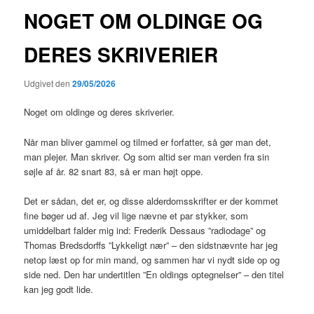
NOGET OM OLDINGE OG
DERES SKRIVERIER
Udgivet den
29/05/2026
Noget om oldinge og deres skriverier.
Når man bliver gammel og tilmed er forfatter, så gør man det,
man plejer. Man skriver. Og som altid ser man verden fra sin
søjle af år. 82 snart 83, så er man højt oppe.
Det er sådan, det er, og disse alderdomsskrifter er der kommet
fine bøger ud af. Jeg vil lige nævne et par stykker, som
umiddelbart falder mig ind: Frederik Dessaus ”radiodage” og
Thomas Bredsdorffs ”Lykkeligt nær” – den sidstnævnte har jeg
netop læst op for min mand, og sammen har vi nydt side op og
side ned. Den har undertitlen ”En oldings optegnelser” – den titel
kan jeg godt lide.