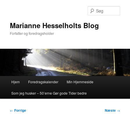
Fortsæt
til
Søg
primært
indhold
Marianne Hesselholts Blog
Forfatter og foredragsholder
Hovedmenu
Hjem
Foredragskalender
Min Hjemmeside
Som jeg husker – 50’erne Gør gode Tider bedre
Indlægsnavigation
←
Forrige
Næste
→