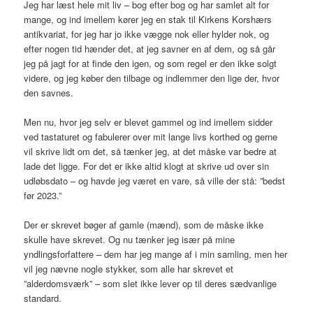
Jeg har læst hele mit liv – bog efter bog og har samlet alt for
mange, og ind imellem kører jeg en stak til Kirkens Korshærs
antikvariat, for jeg har jo ikke vægge nok eller hylder nok, og
efter nogen tid hænder det, at jeg savner en af dem, og så går
jeg på jagt for at finde den igen, og som regel er den ikke solgt
videre, og jeg køber den tilbage og indlemmer den lige der, hvor
den savnes.
Men nu, hvor jeg selv er blevet gammel og ind imellem sidder
ved tastaturet og fabulerer over mit lange livs korthed og gerne
vil skrive lidt om det, så tænker jeg, at det måske var bedre at
lade det ligge. For det er ikke altid klogt at skrive ud over sin
udløbsdato – og havde jeg været en vare, så ville der stå: ”bedst
før 2023.”
Der er skrevet bøger af gamle (mænd), som de måske ikke
skulle have skrevet. Og nu tænker jeg især på mine
yndlingsforfattere – dem har jeg mange af i min samling, men her
vil jeg nævne nogle stykker, som alle har skrevet et
”alderdomsværk” – som slet ikke lever op til deres sædvanlige
standard.