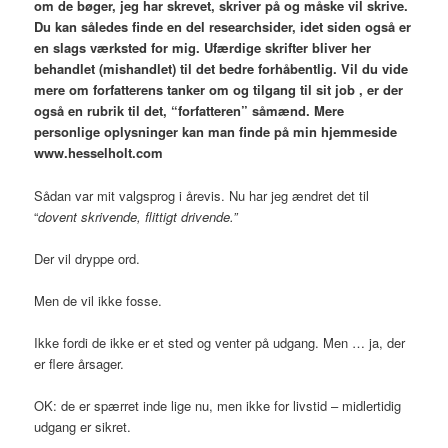
om de bøger, jeg har skrevet, skriver på og måske vil skrive.
Du kan således finde en del researchsider, idet siden også er
en slags værksted for mig. Ufærdige skrifter bliver her
behandlet (mishandlet) til det bedre forhåbentlig. Vil du vide
mere om forfatterens tanker om og tilgang til sit job , er der
også en rubrik til det, “forfatteren” såmænd. Mere
personlige oplysninger kan man finde på min hjemmeside
www.hesselholt.com
Sådan var mit valgsprog i årevis. Nu har jeg ændret det til
“
dovent skrivende, flittigt drivende.”
Der vil dryppe ord.
Men de vil ikke fosse.
Ikke fordi de ikke er et sted og venter på udgang. Men … ja, der
er flere årsager.
OK: de er spærret inde lige nu, men ikke for livstid – midlertidig
udgang er sikret.