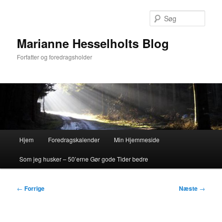
Fortsæt
til
Søg
primært
indhold
Marianne Hesselholts Blog
Forfatter og foredragsholder
Hovedmenu
Hjem
Foredragskalender
Min Hjemmeside
Som jeg husker – 50’erne Gør gode Tider bedre
Indlægsnavigation
←
Forrige
Næste
→