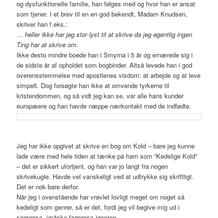
og dysfunktionelle familie, han følges med og hvor han er ansat
som tjener. I et brev til en en god bekendt, Madam Knudsen,
skriver han f.eks.:
… heller ikke har jeg stor lyst til at skrive da jeg egentlig ingen
Ting har at skrive om.
Ikke desto mindre boede han i Smyrna i 5 år og ernærede sig i
de sidste år af opholdet som bogbinder. Altså levede han i god
overensstemmelse med apostlenes visdom: at arbejde og at leve
simpelt. Dog forsøgte han ikke at omvende tyrkerne til
kristendommen, og så vidt jeg kan se, var alle hans kunder
europæere og han havde næppe nærkontakt med de indfødte.
Jeg har ikke opgivet at skrive en bog om Kold – bare jeg kunne
lade være med hele tiden at tænke på ham som “Kedelige Kold”
– det er sikkert ufortjent, og han var jo langt fra nogen
skrivekugle. Havde vel vanskeligt ved at udtrykke sig skriftligt.
Det er nok bare derfor.
Når jeg i ovenstående har vrøvlet lovligt meget om noget så
kedeligt som genrer, så er det, fordi jeg vil begive mig ud i
sagprosa- (måske fagprosa-)genren.