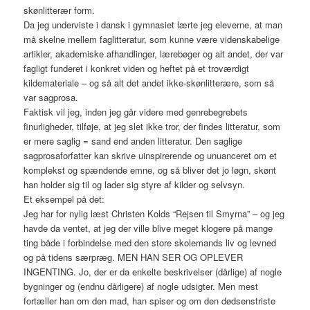
skønlitterær form.
Da jeg underviste i dansk i gymnasiet lærte jeg eleverne, at man
må skelne mellem faglitteratur, som kunne være videnskabelige
artikler, akademiske afhandlinger, lærebøger og alt andet, der var
fagligt funderet i konkret viden og heftet på et troværdigt
kildemateriale – og så alt det andet ikke-skønlitterære, som så
var sagprosa.
Faktisk vil jeg, inden jeg går videre med genrebegrebets
finurligheder, tilføje, at jeg slet ikke tror, der findes litteratur, som
er mere saglig = sand end anden litteratur. Den saglige
sagprosaforfatter kan skrive uinspirerende og unuanceret om et
komplekst og spændende emne, og så bliver det jo løgn, skønt
han holder sig til og lader sig styre af kilder og selvsyn.
Et eksempel på det:
Jeg har for nylig læst Christen Kolds “Rejsen til Smyrna” – og jeg
havde da ventet, at jeg der ville blive meget klogere på mange
ting både i forbindelse med den store skolemands liv og levned
og på tidens særpræg. MEN HAN SER OG OPLEVER
INGENTING. Jo, der er da enkelte beskrivelser (dårlige) af nogle
bygninger og (endnu dårligere) af nogle udsigter. Men mest
fortæller han om den mad, han spiser og om den dødsenstriste