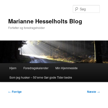
Fortsæt
til
Søg
primært
indhold
Marianne Hesselholts Blog
Forfatter og foredragsholder
Hovedmenu
Hjem
Foredragskalender
Min Hjemmeside
Som jeg husker – 50’erne Gør gode Tider bedre
Indlægsnavigation
←
Forrige
Næste
→