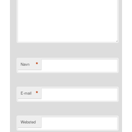
*
Navn
*
E-mail
Websted