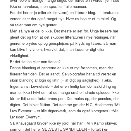
over reolens mange mange bøger, der forresten i vores hjem slet
ikke er farveløse, men spræller i alle nuancer.
For det her er jo (eller skulle være) en litterær blog. I litteraturens
verden sker der også meget nyt. Hver ny bog er et mirakel. Og
så taler man om nye genrer.
Men så nye er de jo ikke. Det meste er set før. Unge læsere har
glemt det og tror, at det skubber litteraturen i nye retninger, når
genrerne brydes op og gensplejses på kryds og tværs, så man
kan blive i tvivl om, hvorvidt det, man læser er digt eller
virkelighed.
Er det fiction eller non-fiction?
Denne blanding af genrerne er ikke et nyt fænomen, men det
florerer for tiden. Det er sandt. Selvbiografier har altid været en
skøn blanding af løgn og latin (= af digt og saglighed). F.eks.
Ingemanns: Levnetsløb – det er en herlig barndomsskildring og
man er ikke i tvivl om, at de mange små erindrede episoder ikke
får for lidt under forfatterens pen. Der males op, der pensles, der
digtes. Det bliver fiktion. Det samme gælder H.C. Andersens “Mit
Livs Eventyr” – et lille digterværk, som da også korrigeres i “Mit
Liv uden Eventyr”.
Så Knausgaard bryder ikke ny jord, når han i Min Kamp skriver,
som om det her er SELVESTE SANDHEDEN – fortalt i en