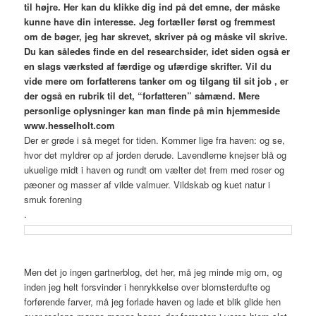
til højre. Her kan du klikke dig ind på det emne, der måske
kunne have din interesse. Jeg fortæller først og fremmest
om de bøger, jeg har skrevet, skriver på og måske vil skrive.
Du kan således finde en del researchsider, idet siden også er
en slags værksted af færdige og ufærdige skrifter. Vil du
vide mere om forfatterens tanker om og tilgang til sit job , er
der også en rubrik til det, “forfatteren” såmænd. Mere
personlige oplysninger kan man finde på min hjemmeside
www.hesselholt.com
Der er grøde i så meget for tiden. Kommer lige fra haven: og se,
hvor det myldrer op af jorden derude. Lavendlerne knejser blå og
ukuelige midt i haven og rundt om vælter det frem med roser og
pæoner og masser af vilde valmuer. Vildskab og kuet natur i
smuk forening
.
Men det jo ingen gartnerblog, det her, må jeg minde mig om, og
inden jeg helt forsvinder i henrykkelse over blomsterdufte og
forførende farver, må jeg forlade haven og lade et blik glide hen